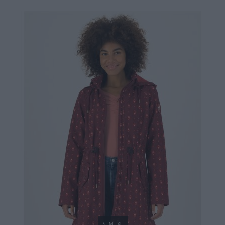
69,90 €
S
M
XL