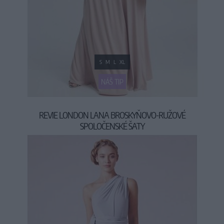
S
M
L
XL
NÁŠ TIP
REVIE LONDON LANA BROSKYŇOVO-RUŽOVÉ
SPOLOČENSKÉ ŠATY
69,90 €