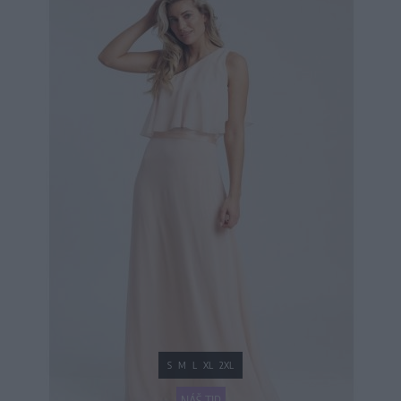
S
M
L
XL
2XL
NÁŠ TIP