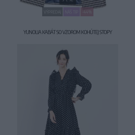
VÝPREDAJ
NÁŠ TIP
-44%
YUNOLIA KABÁT SO VZOROM KOHÚTEJ STOPY
99,90 €
179,00 €