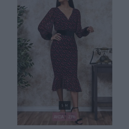
S
M
AKCIA
-23%