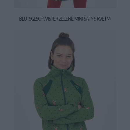
BLUTSGESCHWISTER ZELENÉ MINI ŠATY S KVETMI
54,90 €