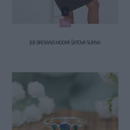
S
-38%
JOE BROWNS MODRÁ ŠATOVÁ SUKŇA
49,90 €
79,90 €