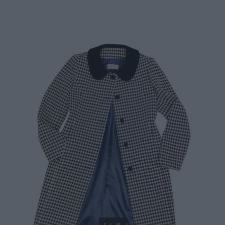
99,90 €
S
L
XL