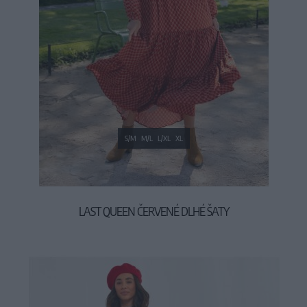
S/M
M/L
L/XL
XL
LAST QUEEN ČERVENÉ DLHÉ ŠATY
39,90 €