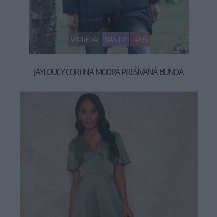
S
VÝPREDAJ
NÁŠ TIP
-45%
JAYLOUCY CORTINA MODRÁ PREŠÍVANÁ BUNDA
59,90 €
109,90 €