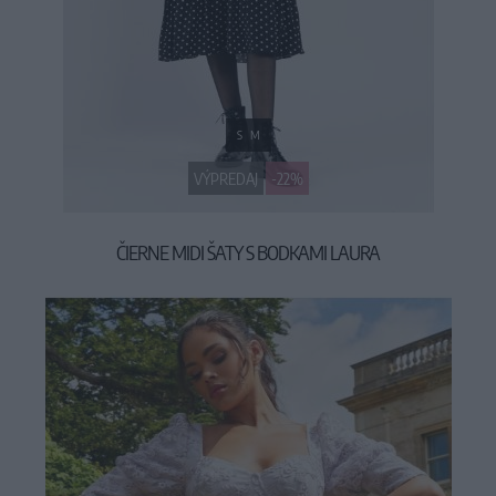
S
M
VÝPREDAJ
-22%
ČIERNE MIDI ŠATY S BODKAMI LAURA
34,90 €
44,90 €