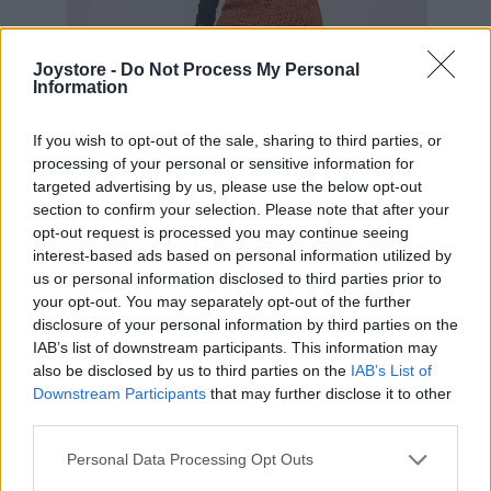
Joystore -
Do Not Process My Personal
Information
If you wish to opt-out of the sale, sharing to third parties, or
processing of your personal or sensitive information for
targeted advertising by us, please use the below opt-out
section to confirm your selection. Please note that after your
S
2XL
opt-out request is processed you may continue seeing
interest-based ads based on personal information utilized by
us or personal information disclosed to third parties prior to
your opt-out. You may separately opt-out of the further
disclosure of your personal information by third parties on the
ZIBI LONDON GIGI ZLATÁ MIDI SUKŇA S ČIERNOU
IAB’s list of downstream participants. This information may
POTLAČOU
also be disclosed by us to third parties on the
IAB’s List of
34,90 €
Downstream Participants
that may further disclose it to other
third parties.
Personal Data Processing Opt Outs