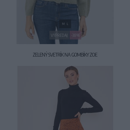
M
L
VÝPREDAJ
-38%
ZELENÝ SVETRÍK NA GOMBÍKY ZOE
24,90 €
39,90 €