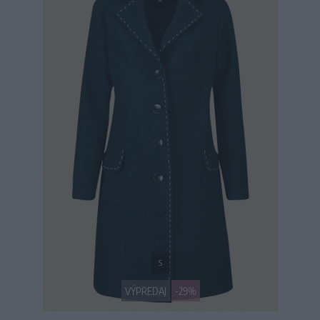
S
VÝPREDAJ
-29%