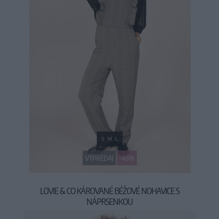
S
M
L
VÝPREDAJ
-45%
LOVIE & CO KÁROVANÉ BÉŽOVÉ NOHAVICE S
NÁPRSENKOU
24,90 €
44,90 €