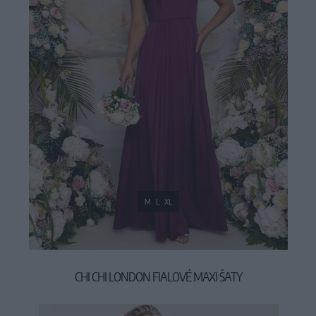
M
L
XL
CHI CHI LONDON FIALOVÉ MAXI ŠATY
109,00 €