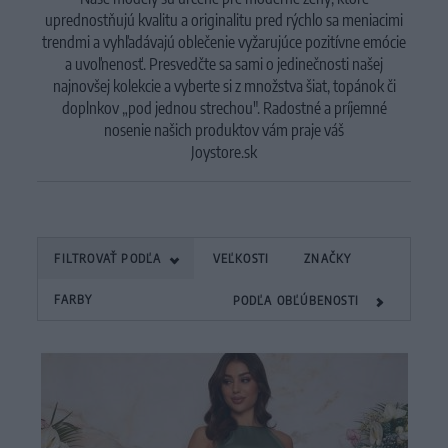
uprednostňujú kvalitu a originalitu pred rýchlo sa meniacimi
trendmi a vyhľadávajú oblečenie vyžarujúce pozitívne emócie
a uvoľnenosť. Presvedčte sa sami o jedinečnosti našej
najnovšej kolekcie a vyberte si z množstva šiat, topánok či
doplnkov „pod jednou strechou". Radostné a príjemné
nosenie našich produktov vám praje váš
Joystore.sk
FILTROVAŤ PODĽA
VEĽKOSTI
ZNAČKY
FARBY
PODĽA OBĽÚBENOSTI