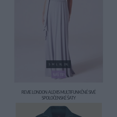
S
M
L
XL
2XL
NÁŠ TIP
REVIE LONDON ALEXIS MULTIFUNKČNÉ SIVÉ
SPOLOČENSKÉ ŠATY
69,90 €