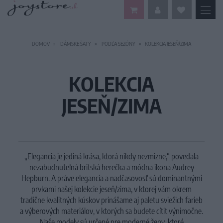
DOMOV
DÁMSKE ŠATY
PODĽA SEZÓNY
KOLEKCIA JESEŇ/ZIMA
KOLEKCIA
JESEŇ/ZIMA
„Elegancia je jediná krása, ktorá nikdy nezmizne,“ povedala
nezabudnuteľná britská herečka a módna ikona Audrey
Hepburn. A práve elegancia a nadčasovosť sú dominantnými
prvkami našej kolekcie jeseň/zima, v ktorej vám okrem
tradične kvalitných kúskov prinášame aj paletu sviežich farieb
a výberových materiálov, v ktorých sa budete cítiť výnimočne.
Naše modely sú určené pre moderné ženy, ktoré