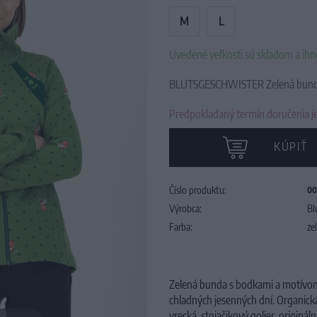
M
L
Uvedené veľkosti sú skladom a ih
BLUTSGESCHWISTER Zelená bunda
Predpokladaný termín doručenia je
KÚPIŤ
Číslo produktu:
00
Výrobca:
Bl
Farba:
ze
Zelená bunda s bodkami a motívom
chladných jesenných dní. Organick
vrecká, stojačikový golier, origináln