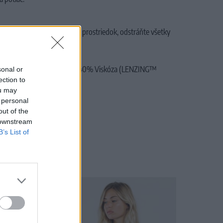
aruby, použite jemný prací prostriedok, odstráňte všetky
e aviváž
, Podšívka: 60% Polyester, 40% Viskóza (LENZING™
sonal or
ection to
ou may
 personal
out of the
 downstream
B’s List of