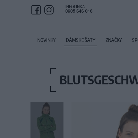
INFOLINKA
0905 646 016
NOVINKY
DÁMSKE ŠATY
ZNAČKY
SP
BLUTSGESCHW