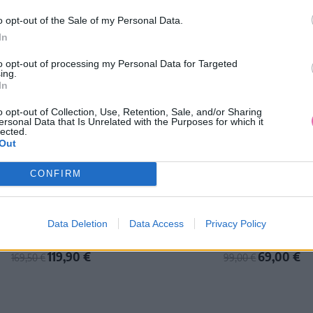
o opt-out of the Sale of my Personal Data.
In
to opt-out of processing my Personal Data for Targeted
ing.
In
o opt-out of Collection, Use, Retention, Sale, and/or Sharing
ersonal Data that Is Unrelated with the Purposes for which it
lected.
Out
VÝPREDAJ
-29%
AKCIA
NÁŠ TIP
-30%
CONFIRM
BETSY ZELENÝ VLNENÝ KABÁT
CHI CHI LONDON KRÉMOVÁ 
Data Deletion
Data Access
Privacy Policy
BUNDA
119,90 €
69,00 €
169,50 €
99,00 €