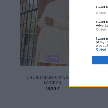
I want t
Opted 
I want 
Advertis
Opted 
I want t
of my P
was col
Opted 
NÁŠ TIP
CHI CHI LONDON DLHÝ KRÉMOVÝ
TANTE 
KARDIGAN
49,90 €