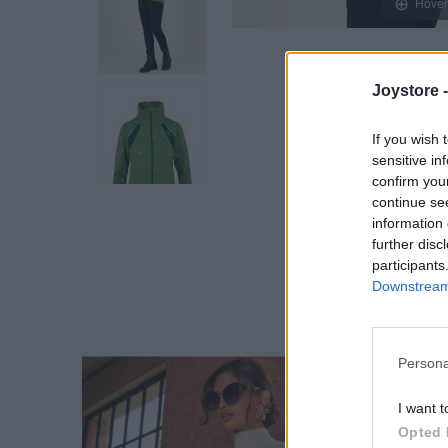
Hover
Joystore 
If you wish 
sensitive in
confirm you
continue se
information 
further disc
participants
Downstream 
Persona
I want t
Opted 