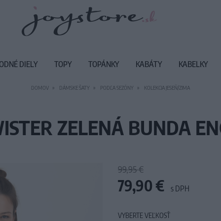
ODNÉ DIELY
TOPY
TOPÁNKY
KABÁTY
KABELKY
DOMOV
DÁMSKE ŠATY
PODĽA SEZÓNY
KOLEKCIA JESEŇ/ZIMA
ISTER ZELENÁ BUNDA EN
99,95 €
79,90 €
s DPH
VYBERTE VEĽKOSŤ