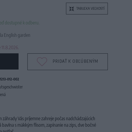
TABUĽKA VEĽKOSTÍ
neď dostupné k odberu.
 English garden
 11.8.2026.
PRIDAŤ K OBĽÚBENÝM
1213-012-002
utsgeschwister
lená
 záhrady Vás príjemne zahreje počas nadchádzajúcich
á bavlna s mäkkým flisom, zapínanie na zips, dve bočné
a potlač.