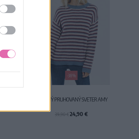
-38%
ZIMNÁ
LEŽERNÝ PRUHOVANÝ SVETER AMY
24,90 €
39,90 €