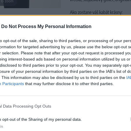
 to zoom
Ako zostane váš kabát krásny:
Perte v podobných farbách, perte n
uzávery pred praním a nepoužívajt
-
Do Not Process My Personal Information
Materiál:
100% Organická Bavlna 
to opt-out of the sale, sharing to third parties, or processing of your per
ECOVERO™)
formation for targeted advertising by us, please use the below opt-out s
r selection. Please note that after your opt-out request is processed y
Pranie:
30 stupňov
eing interest-based ads based on personal information utilized by us or
disclosed to third parties prior to your opt-out. You may separately opt-
losure of your personal information by third parties on the IAB’s list of
. This information may also be disclosed by us to third parties on the
IA
Participants
that may further disclose it to other third parties.
MOHLO BY SA VÁM TIEŽ HODIŤ
l Data Processing Opt Outs
o opt-out of the Sharing of my personal data.
In