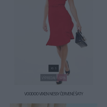
XS
S
VÝPREDAJ
-50%
VOODOO VIXEN NESSY ČERVENÉ ŠATY
29,90 €
59,90 €