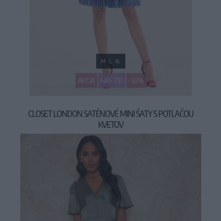
M
L
XL
AKCIA
NÁŠ TIP
-50%
CLOSET LONDON SATÉNOVÉ MINI ŠATY S POTLAČOU
KVETOV
49,90 €
99,90 €