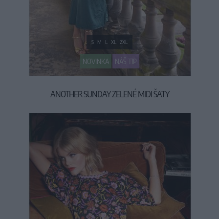
S
M
L
XL
2XL
NOVINKA
NÁŠ TIP
ANOTHER SUNDAY ZELENÉ MIDI ŠATY
69,90 €