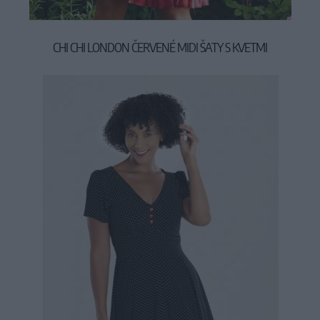
CHI CHI LONDON ČERVENÉ MIDI ŠATY S KVETMI
99,90 €