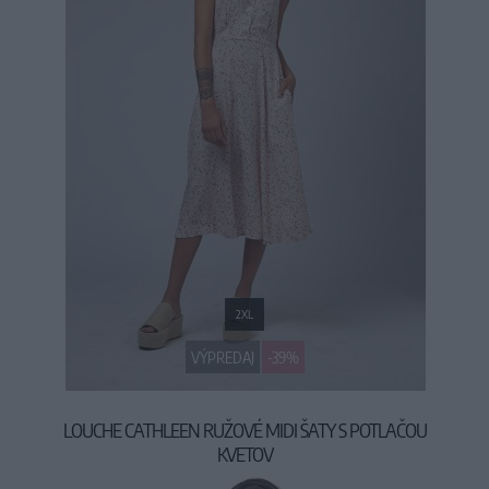
2XL
VÝPREDAJ
-39%
LOUCHE CATHLEEN RUŽOVÉ MIDI ŠATY S POTLAČOU
KVETOV
39,90 €
64,90 €