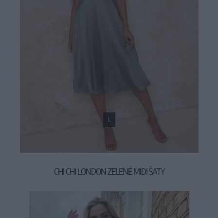
L
CHI CHI LONDON ZELENÉ MIDI ŠATY
99,90 €