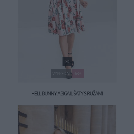
XS
VÝPREDAJ
-63%
HELL BUNNY ABIGAIL ŠATY S RUŽAMI
19,90 €
53,90 €