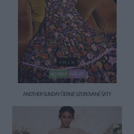
S
M
L
XL
NOVINKA
NÁŠ TIP
ANOTHER SUNDAY ČIERNE VZOROVANÉ ŠATY
79,90 €