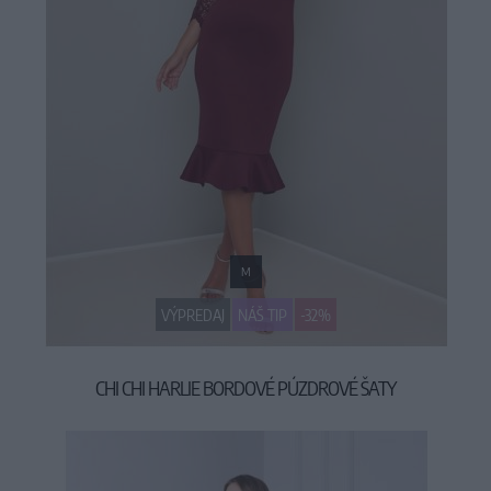
M
VÝPREDAJ
NÁŠ TIP
-32%
CHI CHI HARLIE BORDOVÉ PÚZDROVÉ ŠATY
64,90 €
94,90 €