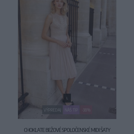
L
VÝPREDAJ
NÁŠ TIP
-38%
CHOKLATE BEŽOVÉ SPOLOČENSKÉ MIDI ŠATY