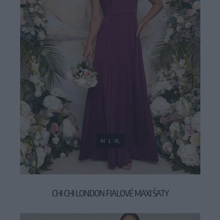
M
L
XL
CHI CHI LONDON FIALOVÉ MAXI ŠATY
109,00 €