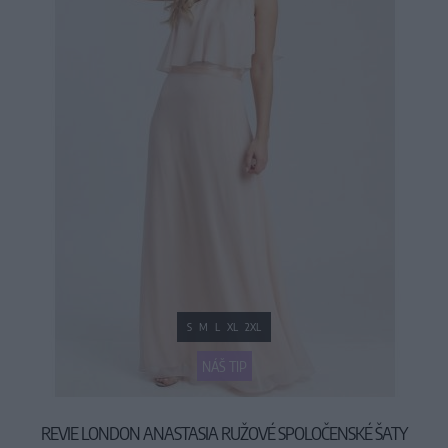
S
M
L
XL
2XL
NÁŠ TIP
REVIE LONDON ANASTASIA RUŽOVÉ SPOLOČENSKÉ ŠATY