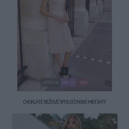
L
VÝPREDAJ
NÁŠ TIP
-38%
CHOKLATE BEŽOVÉ SPOLOČENSKÉ MIDI ŠATY
49,90 €
79,90 €