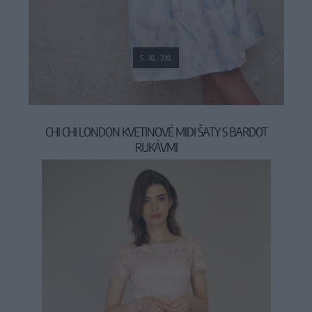
S
XL
2XL
CHI CHI LONDON KVETINOVÉ MIDI ŠATY S BARDOT
RUKÁVMI
99,90 €