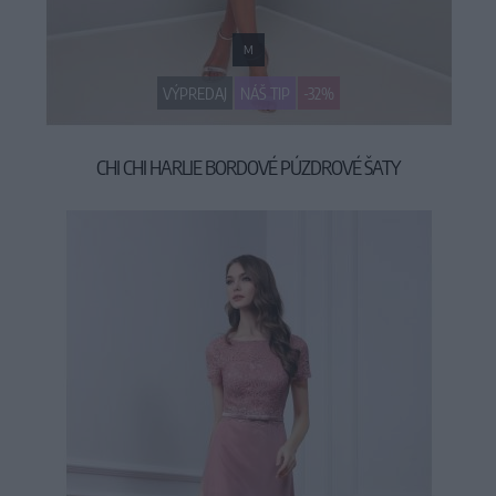
M
VÝPREDAJ
NÁŠ TIP
-32%
CHI CHI HARLIE BORDOVÉ PÚZDROVÉ ŠATY
64,90 €
94,90 €