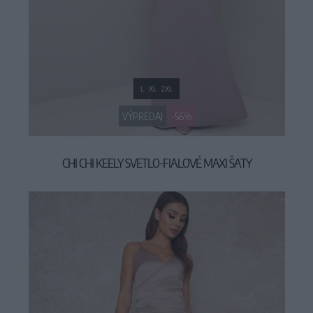
L
XL
2XL
VÝPREDAJ
-56%
CHI CHI KEELY SVETLO-FIALOVÉ MAXI ŠATY
39,90 €
89,90 €