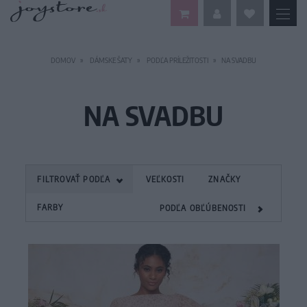
DOMOV
DÁMSKE ŠATY
PODĽA PRÍLEŽITOSTI
NA SVADBU
NA SVADBU
FILTROVAŤ PODĽA
VEĽKOSTI
ZNAČKY
FARBY
PODĽA OBĽÚBENOSTI