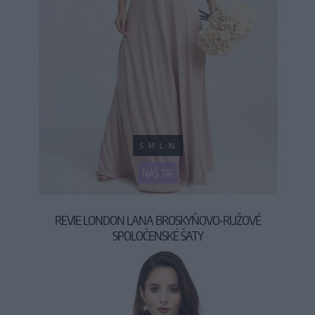
S
M
L
XL
NÁŠ TIP
REVIE LONDON LANA BROSKYŇOVO-RUŽOVÉ
SPOLOČENSKÉ ŠATY
69,90 €