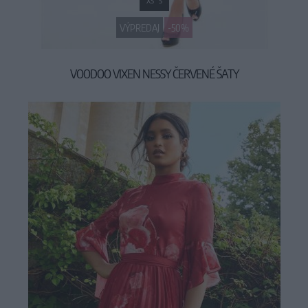
XS
S
VÝPREDAJ
-50%
VOODOO VIXEN NESSY ČERVENÉ ŠATY
29,90 €
59,90 €