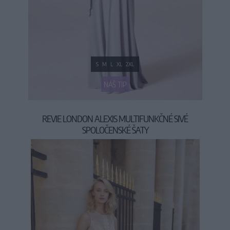
S
M
L
XL
2XL
NÁŠ TIP
REVIE LONDON ALEXIS MULTIFUNKČNÉ SIVÉ
SPOLOČENSKÉ ŠATY
69,90 €