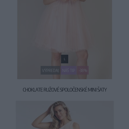
L
VÝPREDAJ
NÁŠ TIP
-38%
CHOKLATE RUŽOVÉ SPOLOČENSKÉ MINI ŠATY
49,90 €
79,90 €