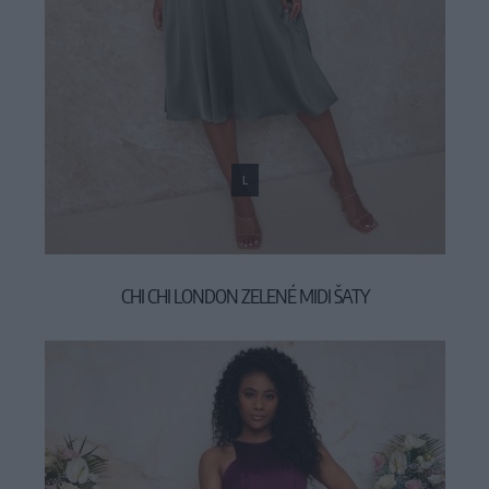
L
CHI CHI LONDON ZELENÉ MIDI ŠATY
99,90 €