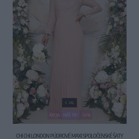
S
2XL
AKCIA
NÁŠ TIP
-54%
CHI CHI LONDON PÚDROVÉ MAXI SPOLOČENSKÉ ŠATY