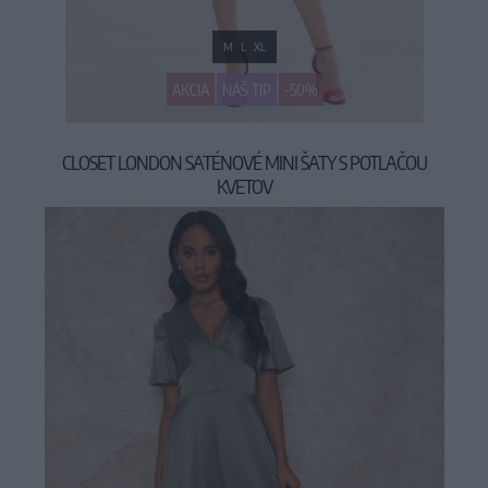
M
L
XL
AKCIA
NÁŠ TIP
-50%
CLOSET LONDON SATÉNOVÉ MINI ŠATY S POTLAČOU
KVETOV
49,90 €
99,90 €