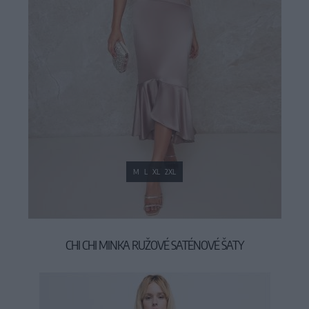
M
L
XL
2XL
CHI CHI MINKA RUŽOVÉ SATÉNOVÉ ŠATY
89,90 €