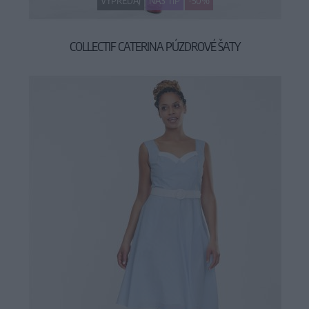
VÝPREDAJ
NÁŠ TIP
-50%
COLLECTIF CATERINA PÚZDROVÉ ŠATY
32,45 €
64,90 €