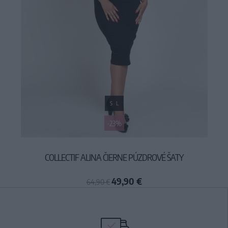
S
L
-23%
COLLECTIF ALINA ČIERNE PÚZDROVÉ ŠATY
49,90 €
64,90 €