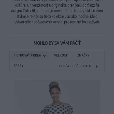
kultúre.
Univerzálnosť a originalita prenikajú do filozofie
dizajnu Collectif;
kombinujú nové módne trendy s klasickými
štýlmi.
Pre nás sú tieto kolekcie viac ako módne;
ide o
vytvorenie nadčasového zmyslu pre romantiku a pôvab.
MOHLO BY SA VÁM PÁČIŤ
FILTROVAŤ PODĽA
VEĽKOSTI
ZNAČKY
FARBY
PODĽA OBĽÚBENOSTI