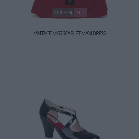
XS
VÝPREDAJ
-50%
VINTAGE MISS SCARLET MAXI DRESS
75,00 €
149,90 €