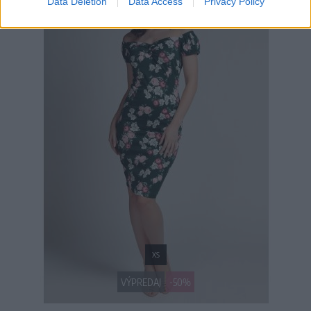
Data Deletion
Data Access
Privacy Policy
XS
VÝPREDAJ
-50%