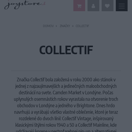
DOMOV
ZNAČKY
COLLECTIF
COLLECTIF
Značka Collectif bola založená v roku 2000 ako stánok v
jednej z najzaujímavejších a jedinečných maloobchodných
destinácií na svete.
Camden Market v Londýne.
Počas
uplynulých osemnástich rokov vyrastala na otvorenie troch
obchodov v Londýne a jedného v Brightone.
Dnes hrdo
navrhujú a vyrábajú všetko vlastné oblečenie, ktoré je teraz
rozdelené do dvoch línií: Collectif Vintage, inšpirovaný
klasickými štýlmi rokov 1940 a 50 a Collectif Mainline, kde
udržiavajú korene v pestrofarebnej pin-up a alternatívnej