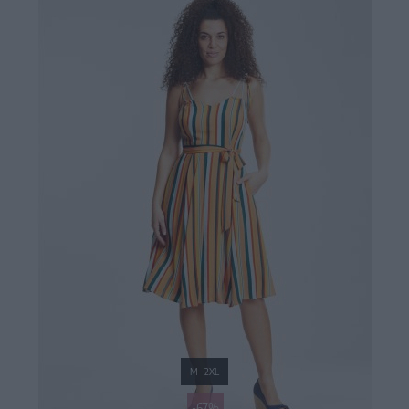
M
2XL
-67%