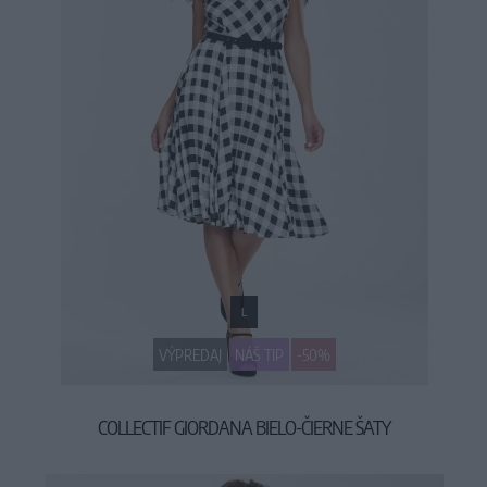
L
VÝPREDAJ
NÁŠ TIP
-50%
COLLECTIF GIORDANA BIELO-ČIERNE ŠATY
32,45 €
64,90 €