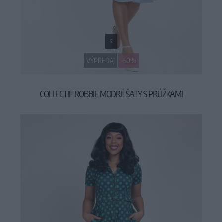
S
VÝPREDAJ
-50%
COLLECTIF ROBBIE MODRÉ ŠATY S PRÚŽKAMI
34,95 €
69,90 €