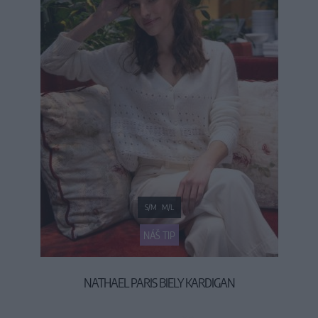
S/M
M/L
NÁŠ TIP
NATHAEL PARIS BIELY KARDIGAN
34,90 €