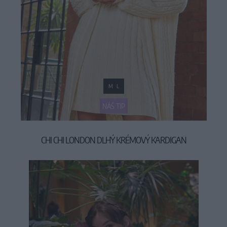
M
L
NÁŠ TIP
CHI CHI LONDON DLHÝ KRÉMOVÝ KARDIGAN
49,90 €