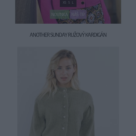
XS
S
L
NOVINKA
NÁŠ TIP
ANOTHER SUNDAY RUŽOVÝ KARDIGÁN
29,95 €