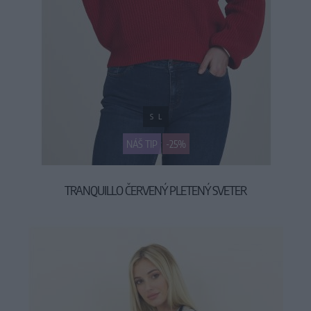
S
L
NÁŠ TIP
-25%
TRANQUILLO ČERVENÝ PLETENÝ SVETER
59,95 €
79,95 €