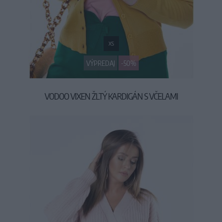
XS
VÝPREDAJ
-50%
VODOO VIXEN ŽLTÝ KARDIGÁN S VČELAMI
19,90 €
39,90 €