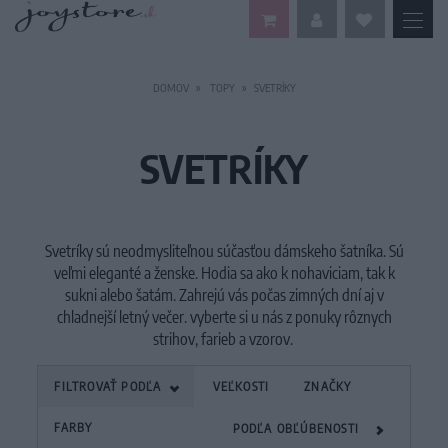
DOMOV
TOPY
SVETRÍKY
SVETRÍKY
Svetríky sú neodmysliteľnou súčasťou dámskeho šatníka. Sú
veľmi eleganté a ženske. Hodia sa ako k nohaviciam, tak k
sukni alebo šatám. Zahrejú vás počas zimných dní aj v
chladnejší letný večer. vyberte si u nás z ponuky rôznych
strihov, farieb a vzorov.
FILTROVAŤ PODĽA
VEĽKOSTI
ZNAČKY
FARBY
PODĽA OBĽÚBENOSTI