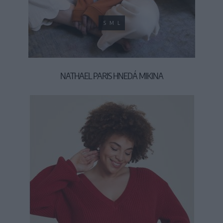
S
M
L
NATHAEL PARIS HNEDÁ MIKINA
29,90 €