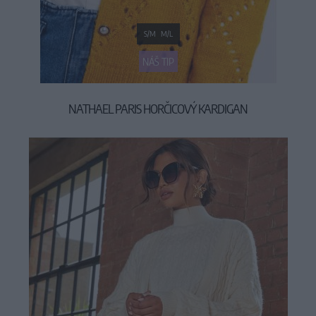
S/M
M/L
NÁŠ TIP
NATHAEL PARIS HORČICOVÝ KARDIGAN
34,90 €