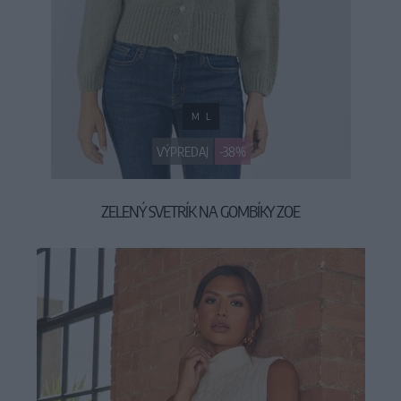
M
L
VÝPREDAJ
-38%
ZELENÝ SVETRÍK NA GOMBÍKY ZOE
24,90 €
39,90 €