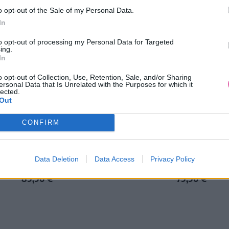
o opt-out of the Sale of my Personal Data.
In
to opt-out of processing my Personal Data for Targeted
ing.
In
o opt-out of Collection, Use, Retention, Sale, and/or Sharing
ersonal Data that Is Unrelated with the Purposes for which it
lected.
Out
NOVINKA
NÁŠ TIP
CONFIRM
 MODRÉ SPOLOČENSKÉ MIDI
ANOTHER SUNDAY ZELE
Data Deletion
Data Access
Privacy Policy
ŠATY
VZOROVANÉ ŠATY
89,90 €
79,90 €