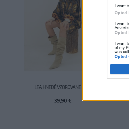
I want t
Opted 
I want 
Advertis
Opted 
I want t
of my P
was col
Opted 
LEA HNEDÉ VZOROVANÉ ŠATY
ANAYA
39,90 €