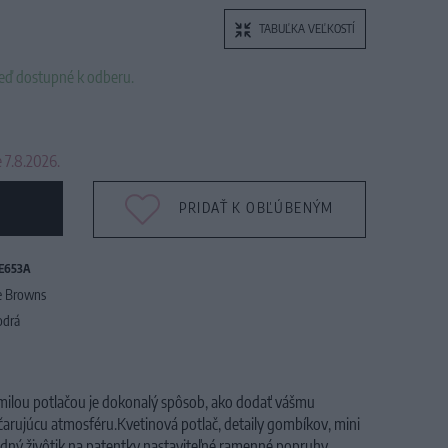
TABUĽKA VEĽKOSTÍ
neď dostupné k odberu.
 7.8.2026.
PRIDAŤ K OBĽÚBENÝM
E653A
e Browns
drá
milou potlačou je dokonalý spôsob, ako dodať vášmu
rujúcu atmosféru.Kvetinová potlač, detaily gombíkov, mini
dný živôtik na patentky
nastaviteľné ramenné popruhy.