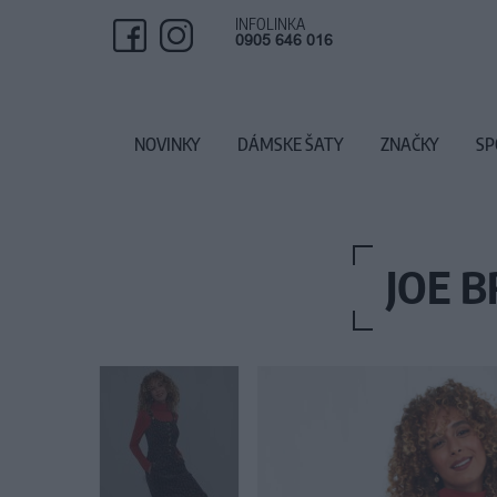
INFOLINKA
0905 646 016
NOVINKY
DÁMSKE ŠATY
ZNAČKY
SP
JOE 