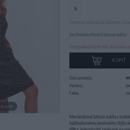
S
Uvedené veľkosti sú skladom a ih
Joe Browns Modrá šatová sukňa
Predpokladaný termín doručenia je
KÚPIŤ
Číslo produktu:
W
Výrobca:
Jo
Farba:
mo
 to zoom
Menšestrová šatová sukňa s rozto
každodennému jesennému štýlu oča
dľžka, jednoduché zapínanie na pre