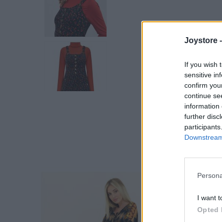
Joystore 
If you wish 
sensitive in
confirm you
continue se
information 
further disc
participants
Downstream 
Persona
I want t
Opted 