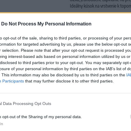
Ideálny kúsok na vrstvenie k topom
Približná dĺžka: 95 cm
Materiál:
92% Polyester, 5% Polya
-
Do Not Process My Personal Information
Pranie:
práčka ( 30 stupňov ), nesuš
to opt-out of the sale, sharing to third parties, or processing of your per
formation for targeted advertising by us, please use the below opt-out s
r selection. Please note that after your opt-out request is processed y
eing interest-based ads based on personal information utilized by us or
disclosed to third parties prior to your opt-out. You may separately opt-
losure of your personal information by third parties on the IAB’s list of
. This information may also be disclosed by us to third parties on the
IA
MOHLO BY SA VÁM TIEŽ HODIŤ
Participants
that may further disclose it to other third parties.
l Data Processing Opt Outs
o opt-out of the Sharing of my personal data.
In