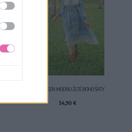
NÉ
LAST QUEEN MODRO-ŽLTÉ BOHO ŠATY
54,90 €