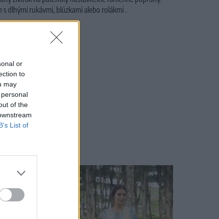
 s dlhými rukávmi, blúzkami alebo rolákmi .
mid, 3% Elastan
iť v sušičke
sonal or
ection to
ou may
 personal
out of the
 downstream
B’s List of