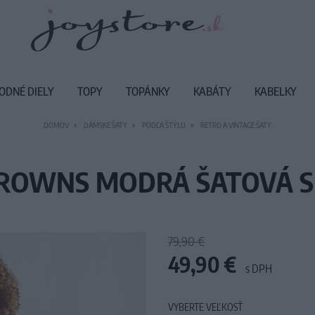
ODNÉ DIELY
TOPY
TOPÁNKY
KABÁTY
KABELKY
DOMOV
DÁMSKE ŠATY
PODĽA ŠTÝLU
RETRO A VINTAGE ŠATY
BROWNS MODRÁ ŠATOVÁ 
79,90 €
49,90 €
s DPH
VYBERTE VEĽKOSŤ