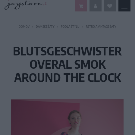
DOMOV
DÁMSKE ŠATY
PODĽA ŠTÝLU
RETRO A VINTAGE ŠATY
BLUTSGESCHWISTER
OVERAL SMOK
AROUND THE CLOCK