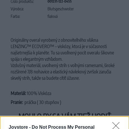
Číslo produktu:
001231-122-0455
Výrobca:
Blutsgeschwister
Farba:
fialová
Originálny overal vyrobený z obnoviteľného vlákna
LENZING™ ECOVERO™ – viskózy, ktorá je v súčasnosti
najšetrnejšia k planéte. Tu sa uvoľnený pocit overalu šikovne
spája s elegantným vzhľadom.
Vzdušný materiál, uvoľnený strih s voľnými ramenami, široké
rozšírené 7/8 nohavice a elastický návlekový zvršok zaručia
skvelý strih, takže sa budete cítiť úžasne.
Materiál:
100% Viskóza
Pranie:
práčka ( 30 stupňov )
MOHLO BY SA VÁM TIEŽ HODIŤ
Joystore -
Do Not Process My Personal