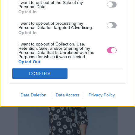
I want to opt-out of the Sale of my
Personal Data.
Opted In
I want to opt-out of processing my
Personal Data for Targeted Advertising.
ANAYA MODRÉ SPOLOČENSKÉ MIDI ŠATY
Opted In
89,90 €
I want to opt-out of Collection, Use,
Retention, Sale, and/or Sharing of my
Personal Data that Is Unrelated with the
Purposes for which it was collected.
Opted Out
CONFIRM
Data Deletion
Data Access
Privacy Policy