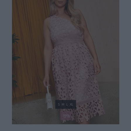
S
M
L
XL
-19%