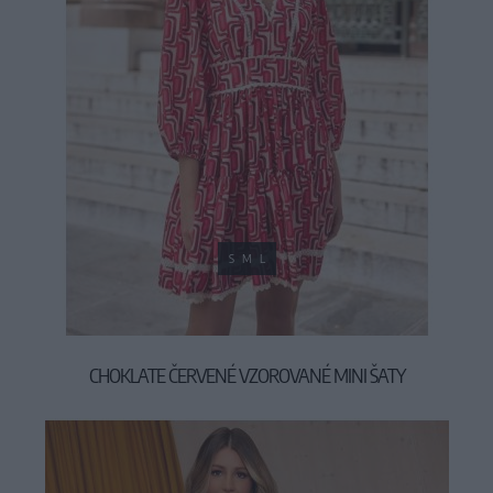
S
M
L
CHOKLATE ČERVENÉ VZOROVANÉ MINI ŠATY
59,90 €