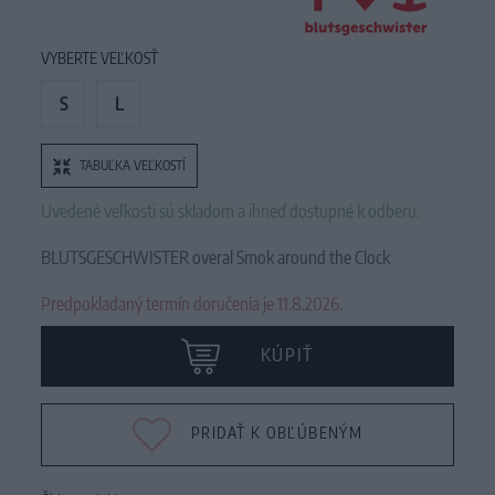
VYBERTE VEĽKOSŤ
S
L
TABUĽKA VEĽKOSTÍ
Uvedené veľkosti sú skladom a ihneď dostupné k odberu.
BLUTSGESCHWISTER overal Smok around the Clock
Predpokladaný termín doručenia je 11.8.2026.
KÚPIŤ
PRIDAŤ K OBĽÚBENÝM