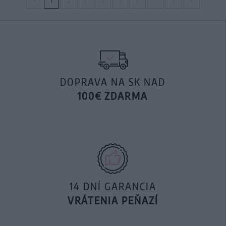
<
1
2
3
4
5
6
…
8
>
DOPRAVA NA SK NAD
100€ ZDARMA
14 DNÍ GARANCIA
VRÁTENIA PEŇAZÍ