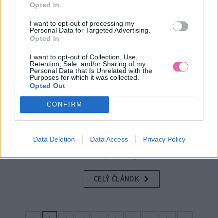
Opted In
Pustite jeseň do vášho šatníka
23.09.2020
I want to opt-out of processing my
Personal Data for Targeted Advertising.
Napriek náročným časom, ktoré si
Opted In
nepamätajú ani generácie našich
I want to opt-out of Collection, Use,
rodičov či starých rodičov, sa život
Retention, Sale, and/or Sharing of my
nezastavil. Svet módy nám tak v týchto
Personal Data that Is Unrelated with the
Purposes for which it was collected.
dňoch predstavuje svoju jesennú tvár.
Opted Out
Voľnosť „pouličnej“ módy,
všadeprítomné kombinácie neutrálnych
CONFIRM
odtieňov, ale aj štipka korenistých
sýtych farieb dodajú jesenným kúskom
atmosféru, z ktorej si vyberie každý. Čo
Data Deletion
Data Access
Privacy Policy
teda panuje v rebríčku tohtoročnej
odevnej hitparády?
CELÝ ČLÁNOK