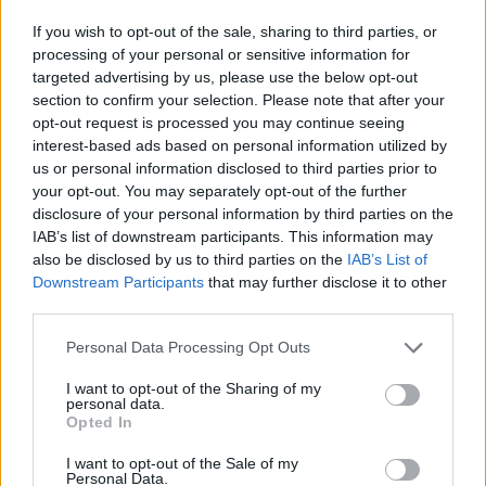
If you wish to opt-out of the sale, sharing to third parties, or
processing of your personal or sensitive information for
Buďte neprehliadnuteľná aj
targeted advertising by us, please use the below opt-out
v sychravých dňoch: 3 trendy,
section to confirm your selection. Please note that after your
ktoré si zamilujete
opt-out request is processed you may continue seeing
23.09.2020
interest-based ads based on personal information utilized by
us or personal information disclosed to third parties prior to
Pretočením listov kalendára na prvý
your opt-out. You may separately opt-out of the further
jesenný mesiac nastal čas vymeniť
disclosure of your personal information by third parties on the
svetlé vzdušné oblečenie za teplejšie
IAB’s list of downstream participants. This information may
kúsky, ktoré vás ochránia pred
also be disclosed by us to third parties on the
IAB’s List of
vrtochmi počasia. Nuda? Rozhodne nie!
Downstream Participants
that may further disclose it to other
Ani trochu vám nemusí byť ľúto, že
third parties.
horúce dni to majú zrátané. Potešíme
vás príjemnými novinkami, ktoré sa do
Personal Data Processing Opt Outs
vašich šatníkov budú pýtať počas
nasledujúcich mesiacov.
I want to opt-out of the Sharing of my
personal data.
Opted In
CELÝ ČLÁNOK
I want to opt-out of the Sale of my
Personal Data.