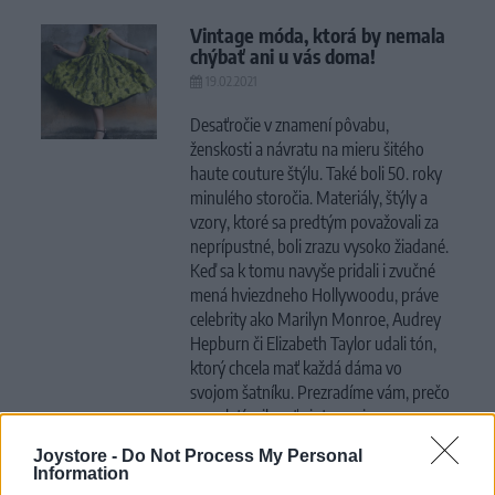
Vintage móda, ktorá by nemala
chýbať ani u vás doma!
19.02.2021
Desaťročie v znamení pôvabu,
ženskosti a návratu na mieru šitého
haute couture štýlu. Také boli 50. roky
minulého storočia. Materiály, štýly a
vzory, ktoré sa predtým považovali za
neprípustné, boli zrazu vysoko žiadané.
Keď sa k tomu navyše pridali i zvučné
mená hviezdneho Hollywoodu, práve
celebrity ako Marilyn Monroe, Audrey
Hepburn či Elizabeth Taylor udali tón,
ktorý chcela mať každá dáma vo
svojom šatníku. Prezradíme vám, prečo
sa oplatí milovať vintage aj
v súčasnosti!
Joystore -
Do Not Process My Personal
Information
CELÝ ČLÁNOK