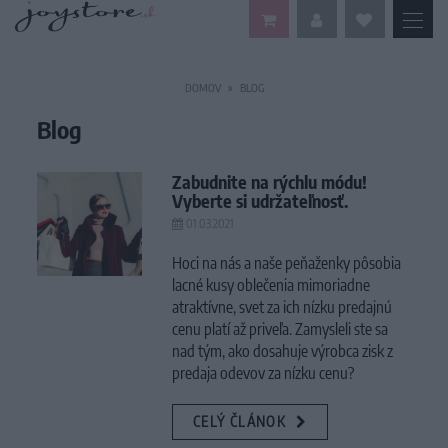
DOMOV
BLOG
Blog
Zabudnite na rýchlu módu!
Vyberte si udržateľnosť.
01.03.2021
Hoci na nás a naše peňaženky pôsobia
lacné kusy oblečenia mimoriadne
atraktívne, svet za ich nízku predajnú
cenu platí až priveľa. Zamysleli ste sa
nad tým, ako dosahuje výrobca zisk z
predaja odevov za nízku cenu?
CELÝ ČLÁNOK