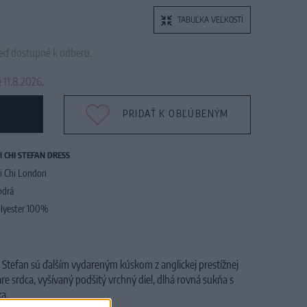
TABUĽKA VEĽKOSTÍ
neď dostupné k odberu.
 11.8.2026.
PRIDAŤ K OBĽÚBENÝM
I CHI STEFAN DRESS
i Chi London
drá
lyester 100%
tefan sú ďalším vydareným kúskom z anglickej prestížnej
are srdca, vyšívaný podšitý vrchný diel, dlhá rovná sukňa s
a.