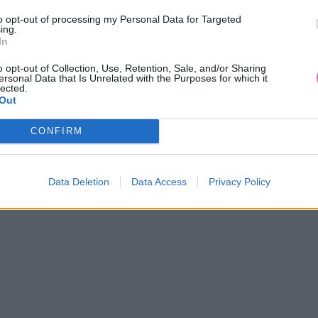
to opt-out of processing my Personal Data for Targeted
ing.
In
o opt-out of Collection, Use, Retention, Sale, and/or Sharing
ersonal Data that Is Unrelated with the Purposes for which it
VÝPREDAJ
-50%
lected.
Out
CONFIRM
 VIXEN NESSY ČERVENÉ ŠATY
CYKLAMENOVÉ KOŠEĽOVÉ MIDI
VOLÁNMI
29,90 €
39,90 €
59,90 €
Data Deletion
Data Access
Privacy Policy