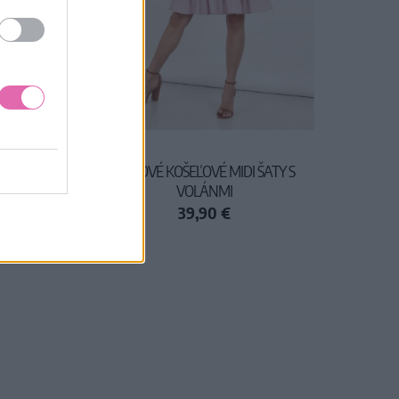
 ŠATY S
RUŽOVÉ KOŠEĽOVÉ MIDI ŠATY S
VOLÁNMI
39,90 €