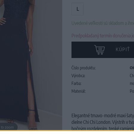
L
Uvedené veľkosti sú skladom a ih
Predpokladaný termín doručenia je
KÚPIŤ
Číslo produktu:
CH
Výrobca:
Ch
Farba:
mo
Materiál:
Po
Elegantné tmavo-modré maxi šaty S
dielne Chi Chi London. Výstrih v tv
 to zoom
bočným rozdelením, tenké ramienk