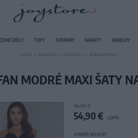
ODNÉ DIELY
TOPY
TOPÁNKY
KABÁTY
KABELKY
DOMOV
DÁMSKE ŠATY
PODĽA ŠTÝLU
JEDNOFAREBNÉ ŠATY
EFAN MODRÉ MAXI ŠATY 
94,90 €
54,90 €
s DPH
VYBERTE VEĽKOSŤ