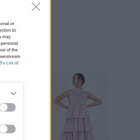
sonal or
ection to
ou may
 personal
out of the
 downstream
B’s List of