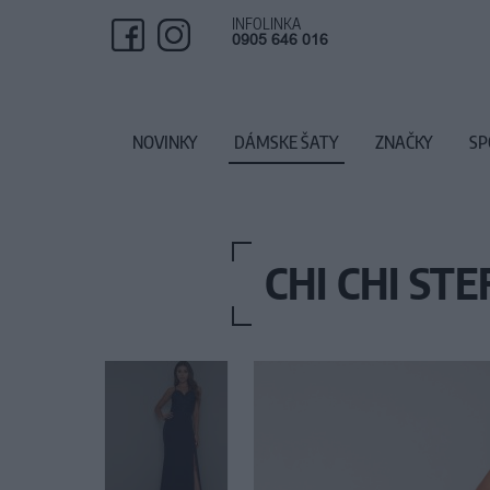
INFOLINKA
0905 646 016
NOVINKY
DÁMSKE ŠATY
ZNAČKY
SP
CHI CHI ST