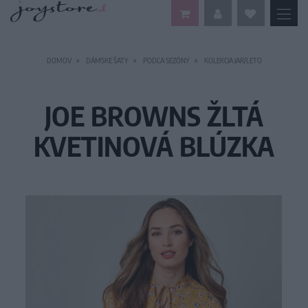
DOMOV
DÁMSKE ŠATY
PODĽA SEZÓNY
KOLEKCIA JAR/LETO
JOE BROWNS ŽLTÁ
KVETINOVÁ BLÚZKA