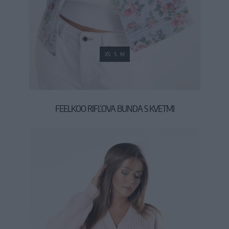
XS
S
M
FEELKOO RIFĽOVA BUNDA S KVETMI
59,90 €