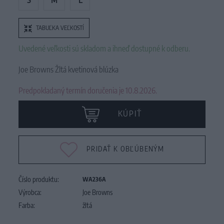
S
M
L
TABUĽKA VEĽKOSTÍ
Uvedené veľkosti sú skladom a ihneď dostupné k odberu.
Joe Browns Žltá kvetinová blúzka
Predpokladaný termín doručenia je 10.8.2026.
KÚPIŤ
PRIDAŤ K OBĽÚBENÝM
Číslo produktu:
WA236A
Výrobca:
Joe Browns
Farba:
žltá