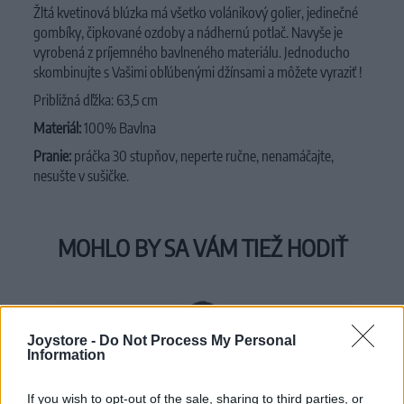
Žltá kvetinová blúzka má všetko volánikový golier, jedinečné
gombíky, čipkované ozdoby a nádhernú potlač. Navyše je
vyrobená z príjemného bavlneného materiálu. Jednoducho
skombinujte s Vašimi obľúbenými džínsami a môžete vyraziť !
Približná dľžka: 63,5 cm
Materiál:
100% Bavlna
Pranie:
práčka 30 stupňov,
neperte ručne, nenamáčajte,
nesušte v sušičke.
MOHLO BY SA VÁM TIEŽ HODIŤ
Joystore -
Do Not Process My Personal
Information
If you wish to opt-out of the sale, sharing to third parties, or