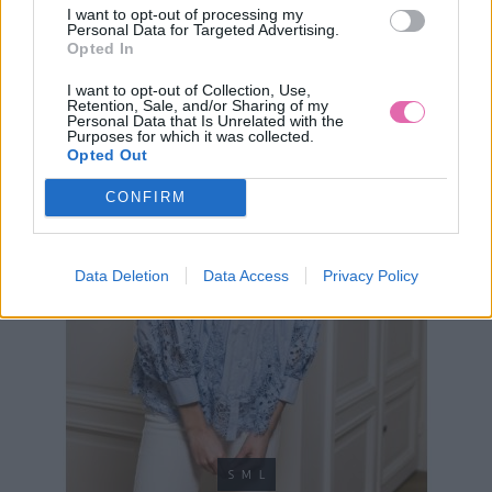
19,90 €
I want to opt-out of processing my
42,90 €
Personal Data for Targeted Advertising.
Opted In
I want to opt-out of Collection, Use,
Retention, Sale, and/or Sharing of my
Personal Data that Is Unrelated with the
Purposes for which it was collected.
Opted Out
CONFIRM
Data Deletion
Data Access
Privacy Policy
S
M
L