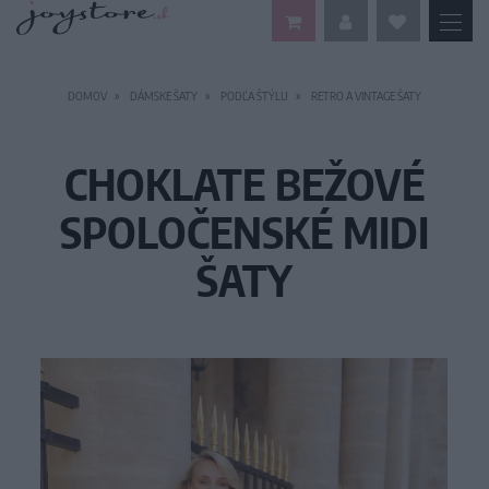
DOMOV
DÁMSKE ŠATY
PODĽA ŠTÝLU
RETRO A VINTAGE ŠATY
CHOKLATE BEŽOVÉ
SPOLOČENSKÉ MIDI
ŠATY