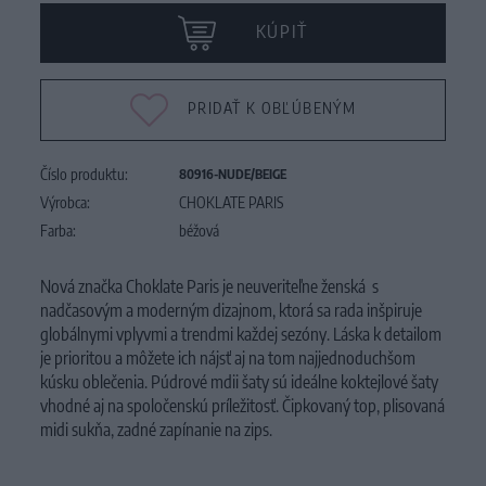
KÚPIŤ
PRIDAŤ K OBĽÚBENÝM
Číslo produktu:
80916-NUDE/BEIGE
Výrobca:
CHOKLATE PARIS
Farba:
béžová
Nová značka Choklate Paris je neuveriteľne ženská s
nadčasovým a moderným dizajnom, ktorá sa rada inšpiruje
globálnymi vplyvmi a trendmi každej sezóny. Láska k detailom
je prioritou a môžete ich nájsť aj na tom najjednoduchšom
kúsku oblečenia. Púdrové mdii šaty sú ideálne koktejlové šaty
vhodné aj na spoločenskú príležitosť. Čipkovaný top, plisovaná
midi sukňa, zadné zapínanie na zips.