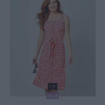
S
M
NÁŠ TIP