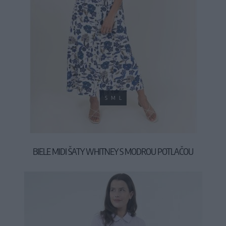
S
M
L
BIELE MIDI ŠATY WHITNEY S MODROU POTLAČOU
44,90 €