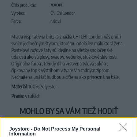
Číslo produktu:
71303PI
Výrobca:
Chi Chi London
Farba:
ružová
Mladá inšpiratívna britská značka CHI CHI London Vás ohúri
svojm jedinečným štýlom, ktorému odolá len máloktorá žena.
Pastelové ružové šaty sú ideálne na všetky spoločenské
udalosti ako sú plesy, svadby, večierky, stužkové slávnosti.
Originálna farba , trendy dlhá vrstvená tylová sukňa ,
čipkovaný top s výstrihom v tvare V a zadným zipsom.
Nechajte sa unášať hudbou a cíťte sa ako princezná na bále.
Materiál:
100%Polyester
Pranie:
v rukách
MOHLO BY SA VÁM TIEŽ HODIŤ
Joystore -
Do Not Process My Personal
Information