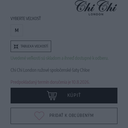
VYBERTE VEĽKOSŤ
M
TABUĽKA VEĽKOSTÍ
Uvedené veľkosti sú skladom a ihneď dostupné k odberu.
Chi Chi London ružové spoločenské šaty Chloe
Predpokladaný termín doručenia je 10.8.2026.
KÚPIŤ
PRIDAŤ K OBĽÚBENÝM