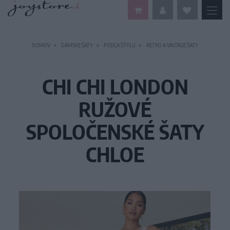
DOMOV
DÁMSKE ŠATY
PODĽA ŠTÝLU
RETRO A VINTAGE ŠATY
CHI CHI LONDON
RUŽOVÉ
SPOLOČENSKÉ ŠATY
CHLOE