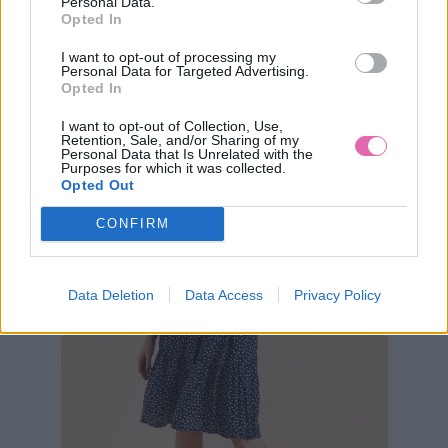
Personal Data.
Opted In
BANNED RUŽOVÝ OVERAL ADVENTURE
I want to opt-out of processing my
Personal Data for Targeted Advertising.
Opted In
54,90 €
I want to opt-out of Collection, Use,
Retention, Sale, and/or Sharing of my
Personal Data that Is Unrelated with the
Purposes for which it was collected.
Opted Out
CONFIRM
Data Deletion
Data Access
Privacy Policy