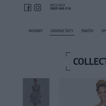
INFOLINKA
0905 646 016
NOVINKY
DÁMSKE ŠATY
ZNAČKY
SP
COLLEC