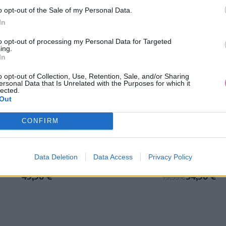
o opt-out of the Sale of my Personal Data.
In
to opt-out of processing my Personal Data for Targeted
ing.
In
o opt-out of Collection, Use, Retention, Sale, and/or Sharing
ersonal Data that Is Unrelated with the Purposes for which it
lected.
Out
VÝPREDAJ
-56%
CONFIRM
I KVETINOVÉ ŠATY MODRE
BLUTSGESCHWISTER ŠATY Z
Data Deletion
Data Access
Privacy Policy
LÚKA
49,90 €
34,90 €
79,95 €