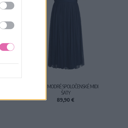
ELENÁ
ANAYA MODRÉ SPOLOČENSKÉ MIDI
ŠATY
89,90 €