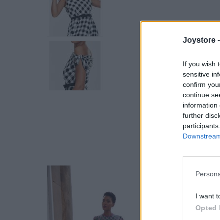
Joystore 
If you wish 
sensitive in
confirm you
continue se
information 
further disc
participants
Downstream 
Persona
I want t
Opted 