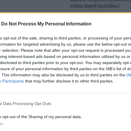
môžete doplniť spodničkou.!
Približná celková dĺžka (veľkosť S )
Materiál:
100% Viskóza, opasok: 5
-
Do Not Process My Personal Information
Pranie:
Možno prať v práčke na 30
to opt-out of the sale, sharing to third parties, or processing of your per
formation for targeted advertising by us, please use the below opt-out s
r selection. Please note that after your opt-out request is processed y
eing interest-based ads based on personal information utilized by us or
disclosed to third parties prior to your opt-out. You may separately opt-
losure of your personal information by third parties on the IAB’s list of
. This information may also be disclosed by us to third parties on the
IA
MOHLO BY SA VÁM TIEŽ HODIŤ
Participants
that may further disclose it to other third parties.
l Data Processing Opt Outs
o opt-out of the Sharing of my personal data.
In