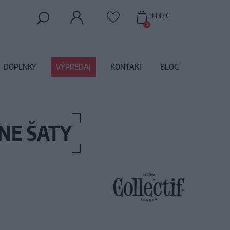
0,00 €
0
DOPLNKY
VÝPREDAJ
KONTAKT
BLOG
NE ŠATY