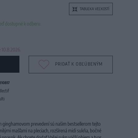
TABUĽKA VEĽKOSTÍ
neď dostupné k odberu.
 10.8.2026.
PRIDAŤ K OBĽÚBENÝM
210817
llectif
lti
om ginghamovom prevedení sú našim bestsellerom tejto
milými mašľami na pleciach, rozšírená midi sukňa, bočné
ný opasok
. Ak
chcete dodať Vašej sukn väčší objem a tvar,