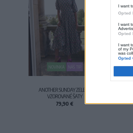
I want t
Opted 
I want 
Advertis
Opted 
I want t
of my P
was col
Opted 
NOVINKA
NÁŠ TIP
ANOTHER SUNDAY ZELENÉ
MID
VZOROVANÉ ŠATY
79,90 €