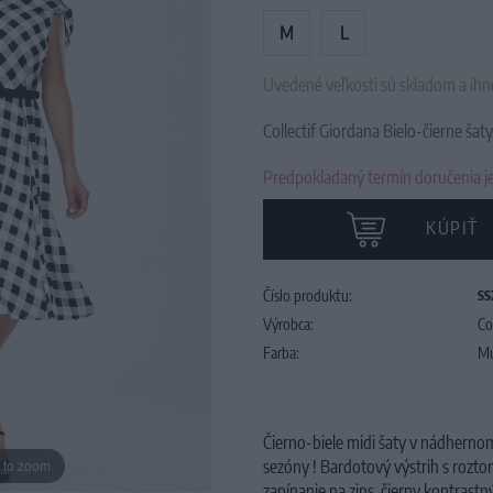
M
L
Uvedené veľkosti sú skladom a ih
Collectif Giordana Bielo-čierne šaty
Predpokladaný termín doručenia je
KÚPIŤ
Číslo produktu:
SS
Výrobca:
Co
Farba:
Mu
Čierno-biele midi šaty v nádhern
 to zoom
sezóny ! Bardotový výstrih s rozto
zapínanie na zips, čierny kontrast