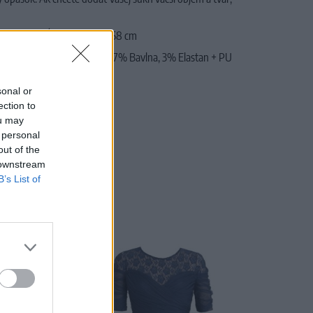
: 101,6 cm
,
Dĺžka sukne: 68,58 cm
0% Polyester, 30% Nylon, 17% Bavlna, 3% Elastan + PU
 stupňov
sonal or
ection to
ou may
 personal
out of the
 downstream
B’s List of