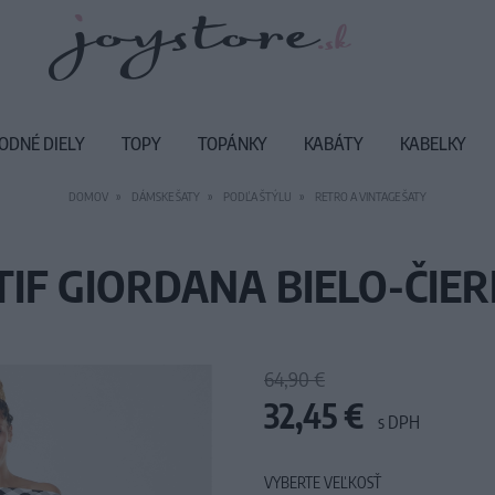
ODNÉ DIELY
TOPY
TOPÁNKY
KABÁTY
KABELKY
DOMOV
DÁMSKE ŠATY
PODĽA ŠTÝLU
RETRO A VINTAGE ŠATY
TIF GIORDANA BIELO-ČIER
64,90 €
32,45 €
s DPH
VYBERTE VEĽKOSŤ