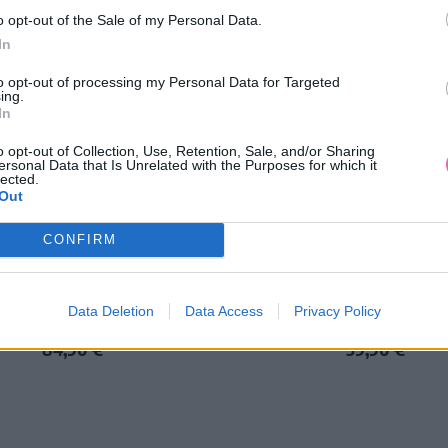
o opt-out of the Sale of my Personal Data.
In
to opt-out of processing my Personal Data for Targeted
ing.
In
o opt-out of Collection, Use, Retention, Sale, and/or Sharing
ersonal Data that Is Unrelated with the Purposes for which it
lected.
Out
CONFIRM
KLATE ČERVENÉ MAXI ŠATY
CHOKLATE ZELENÉ MAXI ŠA
Data Deletion
Data Access
Privacy Policy
KVETMI
84,90 €
59,90 €