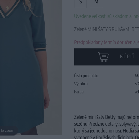
S
M
Uvedené veľkosti sú skladom a ih
Zelené MINI ŠATY S RUKÁVMI BE
Predpokladaný termín doručenia je
KÚPIŤ
Číslo produktu:
43
Výrobca:
SO
Farba:
ze
Zelené mini šaty Betty majú neform
sezónu Precízne detaily, splývavý, p
ktorý sa jednoducho nosí.
Hodia
sa
 to zoom
vyrobené v Parížskych dielniach.
Od