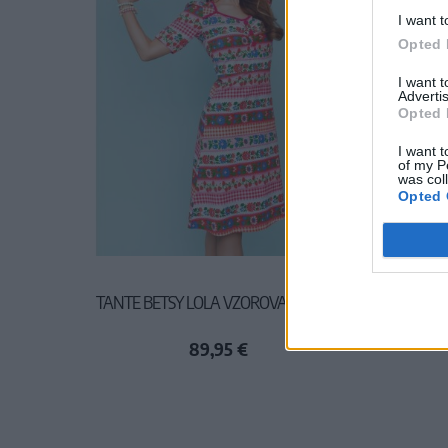
I want t
Opted 
I want 
Advertis
Opted 
I want t
of my P
was col
Opted 
TANTE BETSY LOLA VZOROVANÉ ŠATY
CHO
89,95 €