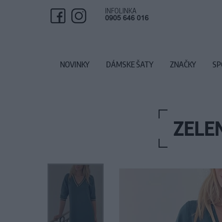
INFOLINKA
0905 646 016
NOVINKY
DÁMSKE ŠATY
ZNAČKY
SP
ZELE