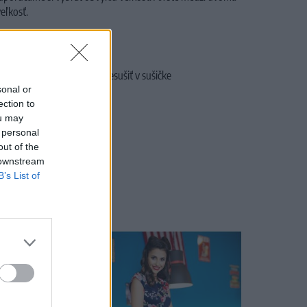
eľkosť.
an
rogram ) - Jemný cyklus , nesušiť v sušičke
sonal or
ection to
ou may
 personal
out of the
 downstream
B’s List of