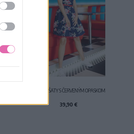
TY S
MODRÉ ŠATY S ČERVENÝM OPASKOM
39,90 €