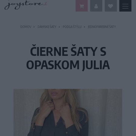
DOMOV
DÁMSKE ŠATY
PODĽA ŠTÝLU
JEDNOFAREBNÉ ŠATY
ČIERNE ŠATY S
OPASKOM JULIA