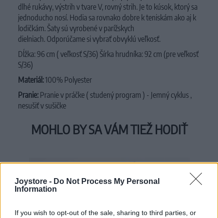
dlhé rukávy, výstrih v tvare V, rovný strih. Je to kúsok
, ktorý sa
jednoducho nosí.
Hodia
sa rovnako dobre k teniskám ako aj k
lodičkám. Šaty sú vyrobené v parížskych
dielniach.
Odporúčame si vybrať obvyklú veľkosť.
Dĺžka: 96 cm ( veľkosť S/36)
Šírka hrudníka: 92 cm (pre veľkosť
S/36)
Materiál:
100% Polyester
Pranie:
Pranie v práčke ( studený program ) - Jemný cyklus ,
nesušiť v sušičke
MOHLO BY SA VÁM TIEŽ HODIŤ
Joystore -
Do Not Process My Personal
Information
If you wish to opt-out of the sale, sharing to third parties, or