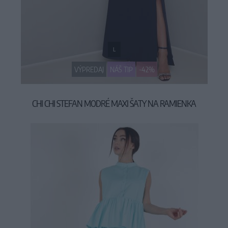
L
VÝPREDAJ
NÁŠ TIP
-42%
CHI CHI STEFAN MODRÉ MAXI ŠATY NA RAMIENKA
54,90 €
94,90 €