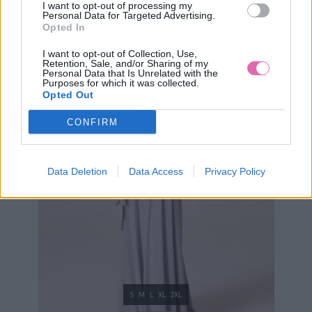
39,90 €
I want to opt-out of processing my
Personal Data for Targeted Advertising.
Opted In
I want to opt-out of Collection, Use,
Retention, Sale, and/or Sharing of my
Personal Data that Is Unrelated with the
Purposes for which it was collected.
Opted Out
CONFIRM
Data Deletion
Data Access
Privacy Policy
S
M
L
XL
2XL