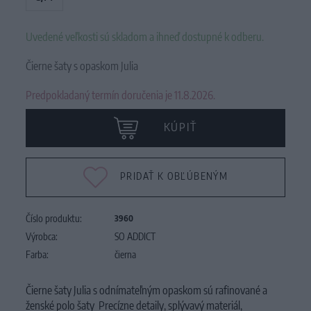
Uvedené veľkosti sú skladom a ihneď dostupné k odberu.
Čierne šaty s opaskom Julia
Predpokladaný termín doručenia je 11.8.2026.
KÚPIŤ
PRIDAŤ K OBĽÚBENÝM
Číslo produktu:
3960
Výrobca:
SO ADDICT
Farba:
čierna
Čierne šaty Julia s odnímateľným opaskom sú rafinované a
ženské polo šaty Precízne detaily, splývavý materiál,