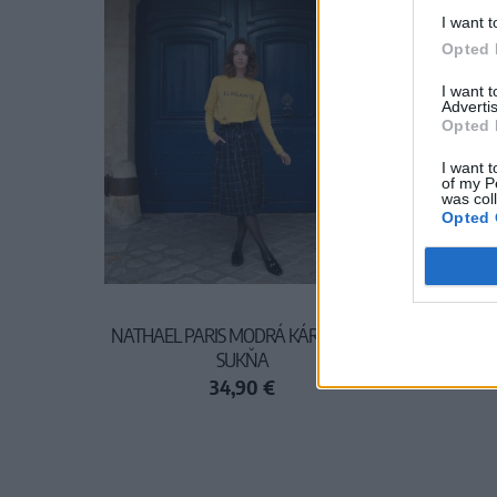
I want t
Opted 
I want 
Advertis
Opted 
I want t
of my P
was col
Opted 
NATHAEL PARIS MODRÁ KÁROVANÁ
Ľ
SUKŇA
34,90 €