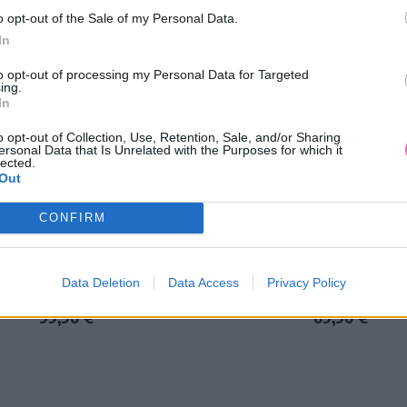
o opt-out of the Sale of my Personal Data.
In
to opt-out of processing my Personal Data for Targeted
ing.
In
o opt-out of Collection, Use, Retention, Sale, and/or Sharing
ersonal Data that Is Unrelated with the Purposes for which it
lected.
Out
CONFIRM
ANOVÝ MINTOVÝ OVERAL
CHOKLATE BIELA SUKŇ
Data Deletion
Data Access
Privacy Policy
99,90 €
69,90 €