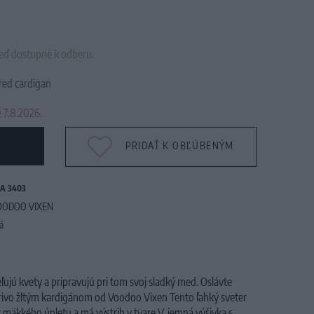
neď dostupné k odberu.
ed cardigan
 7.8.2026.
PRIDAŤ K OBĽÚBENÝM
A 3403
OODOO VIXEN
tá
ľujú kvety a pripravujú pri tom svoj sladký med.
Oslávte
žiarivo žltým kardigánom od Voodoo Vixen
Tento ľahký sveter
 mäkkého úpletu a má výstrih v tvare V
, jemná výšivka s