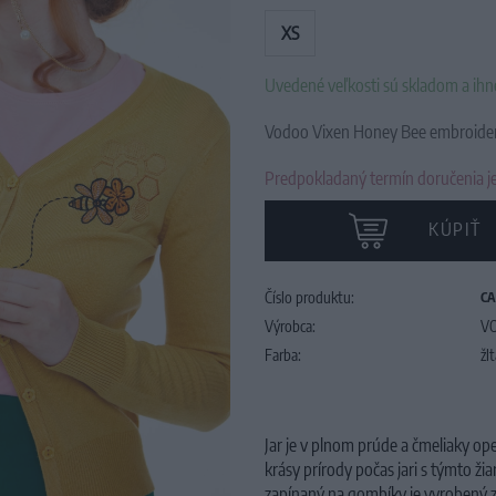
XS
Uvedené veľkosti sú skladom a ih
Vodoo Vixen Honey Bee embroider
Predpokladaný termín doručenia je
KÚPIŤ
Číslo produktu:
CA
Výrobca:
V
Farba:
žl
Jar je v plnom prúde a čmeliaky ope
krásy prírody počas jari s týmto 
zapínaný na gombíky je vyrobený z