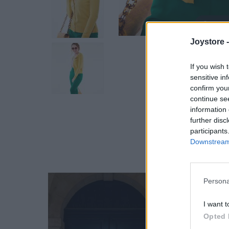
Hover
Joystore 
If you wish 
sensitive in
confirm you
continue se
information 
further disc
participants
Downstream 
Persona
I want t
Opted 