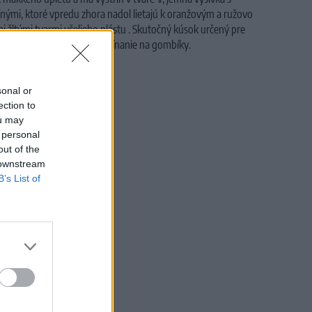
nými, ktoré vpredu zhora nadol lietajú k oranžovým a ružovo
 žltými tvarmi včelieho plástu
.
Skutočný kúsok určený pre
tka je elastická.
Predné zapínanie na gombíky.
sonal or
ection to
ou may
 personal
out of the
 downstream
B’s List of