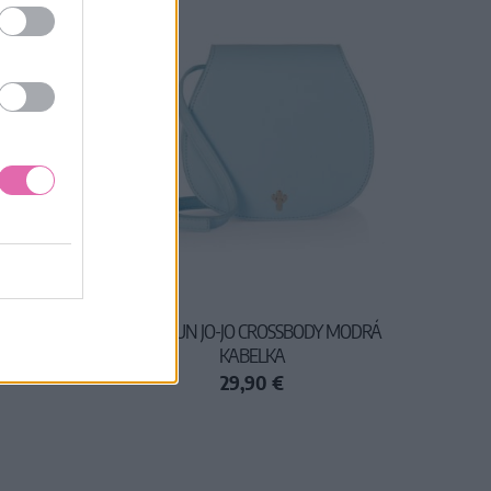
A
LULU HUN JO-JO CROSSBODY MODRÁ
KABELKA
29,90 €