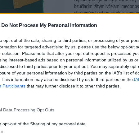
bzučiacimi žltými včelami medonos
sfarbeným kvetom, spolu s jemnými
 to zoom
akýkoľvek moderný retro šatník.
Lá
-
Do Not Process My Personal Information
Materiál:
70% Viskóza, 30% Nylon
Pranie:
v rukách
to opt-out of the sale, sharing to third parties, or processing of your per
formation for targeted advertising by us, please use the below opt-out s
r selection. Please note that after your opt-out request is processed y
eing interest-based ads based on personal information utilized by us or
disclosed to third parties prior to your opt-out. You may separately opt-
losure of your personal information by third parties on the IAB’s list of
. This information may also be disclosed by us to third parties on the
IA
MOHLO BY SA VÁM TIEŽ HODIŤ
Participants
that may further disclose it to other third parties.
l Data Processing Opt Outs
o opt-out of the Sharing of my personal data.
In