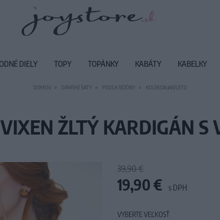
ODNÉ DIELY
TOPY
TOPÁNKY
KABÁTY
KABELKY
DOMOV
DÁMSKE ŠATY
PODĽA SEZÓNY
KOLEKCIA JAR/LETO
VIXEN ŽLTÝ KARDIGÁN S 
39,90 €
19,90 €
s DPH
VYBERTE VEĽKOSŤ