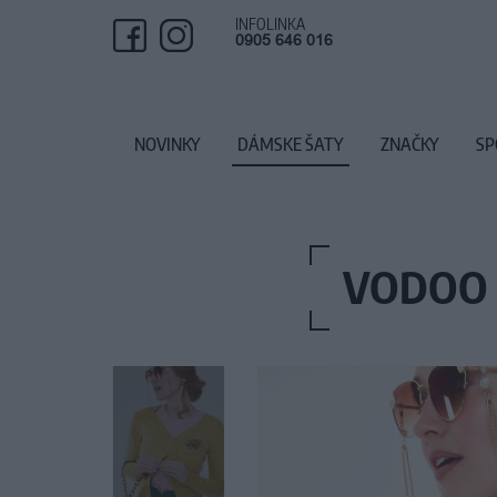
INFOLINKA
0905 646 016
NOVINKY
DÁMSKE ŠATY
ZNAČKY
SP
VODOO 