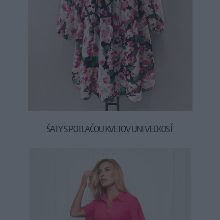
ŠATY S POTLAČOU KVETOV UNI VEĽKOSŤ
37,00 €