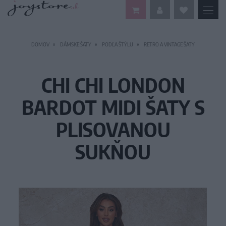
DOMOV
DÁMSKE ŠATY
PODĽA ŠTÝLU
RETRO A VINTAGE ŠATY
CHI CHI LONDON
BARDOT MIDI ŠATY S
PLISOVANOU
SUKŇOU