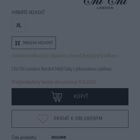
VYBERTE VEĽKOSŤ
XL
TABUĽKA VEĽKOSTÍ
Uvedené veľkosti sú skladom a ihneď dostupné k odberu.
Chi Chi London Bardot Midi šaty s plisovanou sukňou
Predpokladaný termín doručenia je 11.8.2026.
KÚPIŤ
PRIDAŤ K OBĽÚBENÝM
Číslo produktu:
80328MI