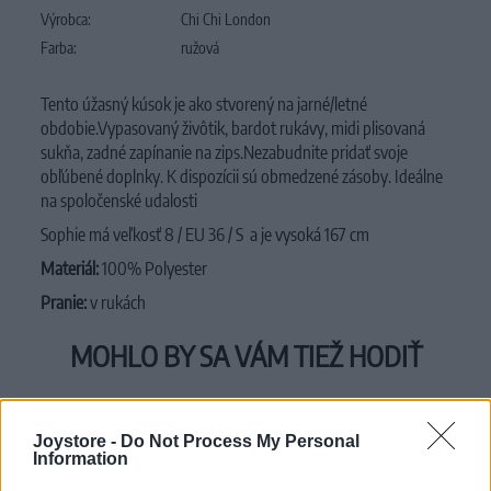
Výrobca:
Chi Chi London
Farba:
ružová
Tento úžasný kúsok je ako stvorený na jarné/letné
obdobie.Vypasovaný živôtik, bardot rukávy, midi plisovaná
sukňa, zadné zapínanie na zips
.N
ezabudnite pridať svoje
obľúbené doplnky.
K dispozícii sú obmedzené zásoby.
Ideálne
na spoločenské udalosti
Sophie má veľkosť 8 / EU 36 / S a je vysoká 167 cm
Materiál:
100% Polyester
Pranie:
v rukách
MOHLO BY SA VÁM TIEŽ HODIŤ
Joystore -
Do Not Process My Personal
Information