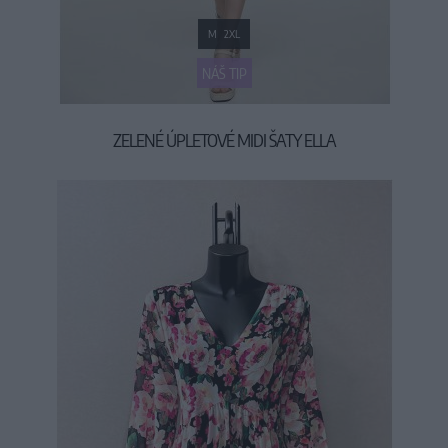
M
2XL
NÁŠ TIP
ZELENÉ ÚPLETOVÉ MIDI ŠATY ELLA
49,90 €