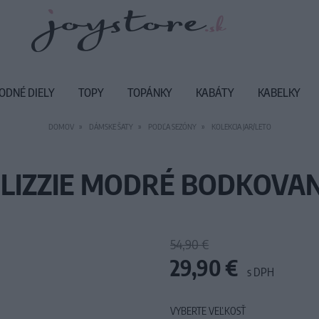
ODNÉ DIELY
TOPY
TOPÁNKY
KABÁTY
KABELKY
DOMOV
DÁMSKE ŠATY
PODĽA SEZÓNY
KOLEKCIA JAR/LETO
 LIZZIE MODRÉ BODKOVAN
54,90 €
29,90 €
s DPH
VYBERTE VEĽKOSŤ