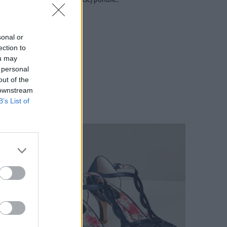
sonal or
ection to
ou may
 personal
out of the
 downstream
B’s List of