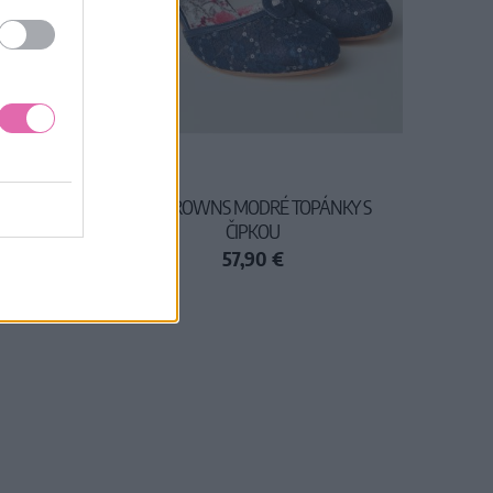
 MODRÁ
JOE BROWNS MODRÉ TOPÁNKY S
ČIPKOU
57,90 €