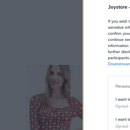
Joystore 
If you wish 
sensitive in
confirm you
continue se
information 
further disc
participants
Downstream 
Persona
I want t
Opted 
I want t
Opted 