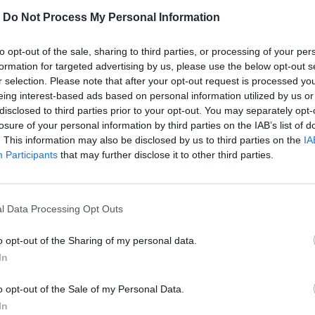
-
Do Not Process My Personal Information
Materiál
: Syntetika
Výška opätku
: 6 mm
to opt-out of the sale, sharing to third parties, or processing of your per
formation for targeted advertising by us, please use the below opt-out s
r selection. Please note that after your opt-out request is processed y
eing interest-based ads based on personal information utilized by us or
disclosed to third parties prior to your opt-out. You may separately opt-
MOHLO BY SA VÁM TIEŽ HODIŤ
losure of your personal information by third parties on the IAB’s list of
. This information may also be disclosed by us to third parties on the
IA
Participants
that may further disclose it to other third parties.
l Data Processing Opt Outs
o opt-out of the Sharing of my personal data.
In
o opt-out of the Sale of my Personal Data.
In