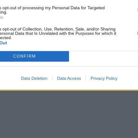
to opt-out of processing my Personal Data for Targeted
ing.
In
o opt-out of Collection, Use, Retention, Sale, and/or Sharing
ersonal Data that Is Unrelated with the Purposes for which it
NÁŠ TIP
-54%
lected.
Out
CONFIRM
BANNED SVETLOMODRÉ
LULU HUN JO-JO CROSSBODY
DIELNE PLAVKY S POTLAČOU
KABELKA
ČEREŠNÍ
19,90 €
29,90 €
42,90 €
Data Deletion
Data Access
Privacy Policy