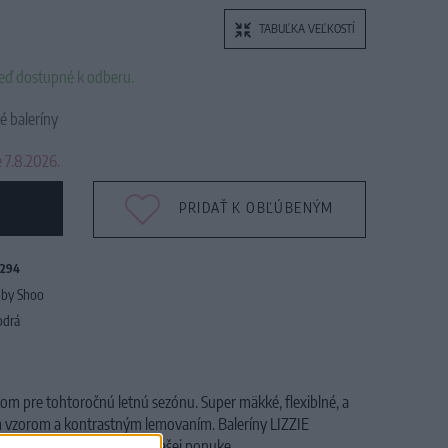
TABUĽKA VEĽKOSTÍ
neď dostupné k odberu.
 baleríny
 7.8.2026.
PRIDAŤ K OBĽÚBENÝM
294
by Shoo
drá
om pre tohtoročnú letnú sezónu. Super mäkké, flexiblné, a
 vzorom a kontrastným lemovaním. Baleríny LIZZIE
 BANJUL, ktoré nájdete v našej ponuke.