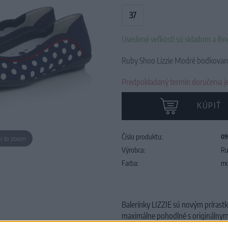
37
Uvedené veľkosti sú skladom a ih
Ruby Shoo Lizzie Modré bodkované
Predpokladaný termín doručenia je
KÚPIŤ
Číslo produktu:
09
r to zoom
Výrobca:
Ru
Farba:
mo
Balerínky LIZZIE sú novým prírastk
maximálne pohodlné s originálnym
dokonale ladia s kabelkami KOBE a