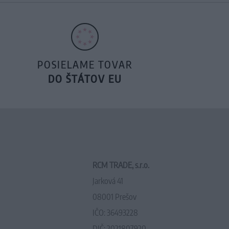
POSIELAME TOVAR
DO ŠTÁTOV EU
RCM TRADE, s.r.o.
Jarková 41
08001 Prešov
IČO: 36493228
DIČ: 2021807920