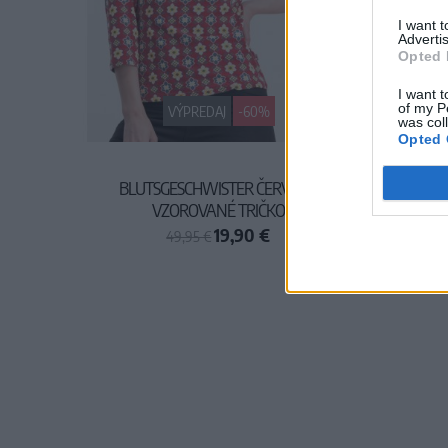
I want 
Advertis
Opted 
I want t
of my P
VÝPREDAJ
-60%
was col
Opted 
BLUTSGESCHWISTER ČERVENÉ
VZOROVANÉ TRIČKO
JEDNO
19,90 €
49,95 €