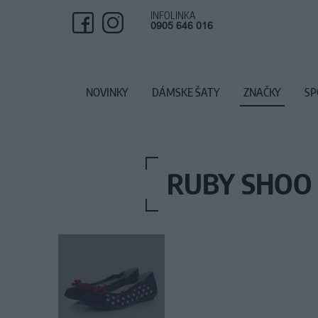
INFOLINKA
0905 646 016
NOVINKY
DÁMSKE ŠATY
ZNAČKY
SP
RUBY SHOO