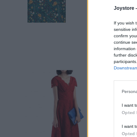
Joystore 
If you wish 
sensitive in
confirm you
continue se
information 
further disc
participants
Downstream 
Persona
I want t
Opted 
I want t
Opted 