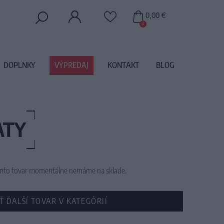
0,00 €
0
DOPLNKY
VÝPREDAJ
KONTAKT
BLOG
ATY
 tento tovar momentálne nemáme na sklade.
Ť ĎALŠÍ TOVAR V KATEGÓRIÍ