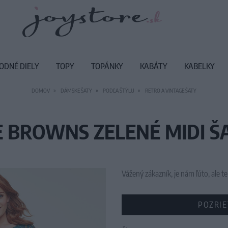
ODNÉ DIELY
TOPY
TOPÁNKY
KABÁTY
KABELKY
DOMOV
DÁMSKE ŠATY
PODĽA ŠTÝLU
RETRO A VINTAGE ŠATY
E BROWNS ZELENÉ MIDI Š
Vážený zákazník, je nám ľúto, ale
POZRIE