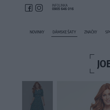
INFOLINKA
0905 646 016
NOVINKY
DÁMSKE ŠATY
ZNAČKY
SP
JO