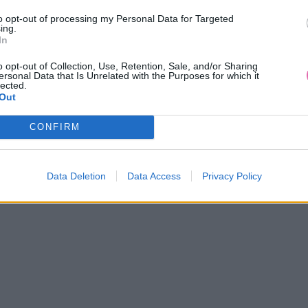
to opt-out of processing my Personal Data for Targeted
ing.
In
o opt-out of Collection, Use, Retention, Sale, and/or Sharing
ersonal Data that Is Unrelated with the Purposes for which it
AKCIA
-20%
AKCIA
-56%
lected.
Out
CONFIRM
QUEEN LOSOSOVÉ MAXI ŠATY
CHI CHI LONDON TULLE SV
ŠATY
39,90 €
129,00 €
49,90 €
290,00 €
Data Deletion
Data Access
Privacy Policy