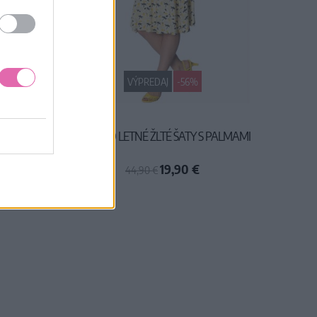
VÝPREDAJ
-56%
ADOBNÉ
BANNED LETNÉ ŽLTÉ ŠATY S PALMAMI
19,90 €
44,90 €