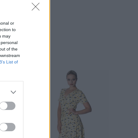
sonal or
ection to
ou may
 personal
out of the
 downstream
B’s List of