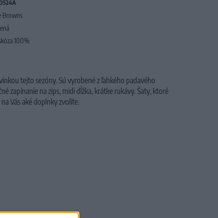
D524A
e Browns
lená
skóza 100%
vinkou tejto sezóny. Sú vyrobené z ľahkého padavého
čné zapínanie na zips, midi dĺžka, krátke rukávy. Šaty, ktoré
n na Vás aké doplnky zvolíte.