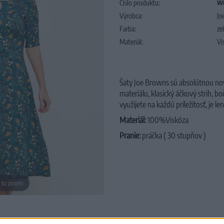
Číslo produktu:
W
Výrobca:
Jo
Farba:
ze
Materiál:
Vi
Šaty Joe Browns sú absolútnou no
materiálu, klasický áčkový strih, bo
využijete na každú príležitosť, je le
Materiál:
100%Viskóza
Pranie:
práčka ( 30 stupňov )
 to zoom