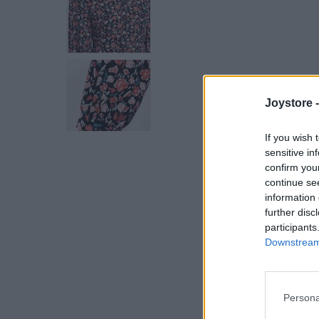
Joystore 
If you wish 
sensitive in
confirm you
continue se
information 
further disc
participants
Downstream 
Persona