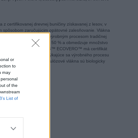
 z certifikovanej drevnej buničiny získavanej z lesov, v
ým spôsobom zaručujúcim opätovné zalesňovanie. Vlákna
esom, ktorý v porovnaní s výrobným procesom tradičnej
misií oxidu uhličitého až o 50 % a obmedzuje množstvo
ich vodu. Materiál LENZING™ ECOVERO™ má certifikát
e environmentálne normy týkajúce sa výrobného procesu
sonal or
 distribúciu a využitie. Celulózové vlákna sú biologicky
ection to
 mikroplastmi.
ou may
 personal
G™ ECOVERO™
out of the
 downstream
B’s List of