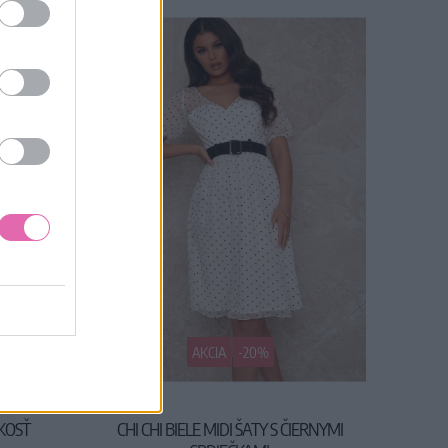
AKCIA
-20%
ĽKOSŤ
CHI CHI BIELE MIDI ŠATY S ČIERNYMI