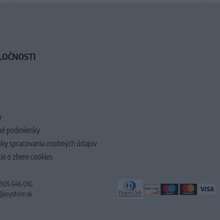
LOČNOSTI
y
é podmienky
ky spracovania osobných údajov
ie o zbere cookies
 905 646 016
@joystore.sk