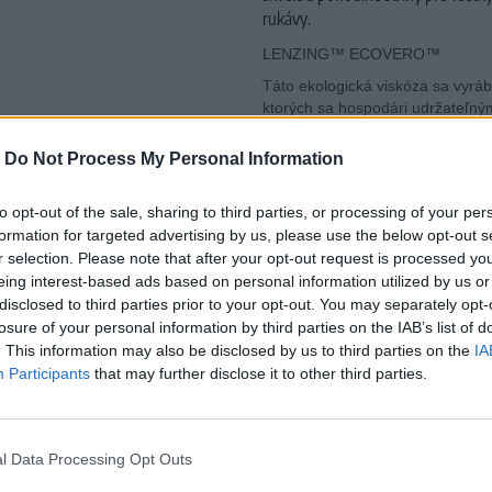
rukávy.
LENZING™ ECOVERO™
Táto ekologická viskóza sa vyrába
ktorých sa hospodári udržateľn
sa vyrábajú tzv. uzavretým proc
viskózy pomáha znižovať počet e
-
Do Not Process My Personal Information
vytvorených látok kontaminujúc
EU Ecolabel a spĺňa preto prísn
to opt-out of the sale, sharing to third parties, or processing of your per
– od získavania surovín až po ich
formation for targeted advertising by us, please use the below opt-out s
rozložiteľné a neznečisťujú vodu
r selection. Please note that after your opt-out request is processed y
eing interest-based ads based on personal information utilized by us or
Materiál:
100% Viskóza
LENZIN
disclosed to third parties prior to your opt-out. You may separately opt-
losure of your personal information by third parties on the IAB’s list of
Pranie:
práčka ( 30 stupňov )
. This information may also be disclosed by us to third parties on the
IA
Participants
that may further disclose it to other third parties.
MOHLO BY SA VÁM TIEŽ HODIŤ
l Data Processing Opt Outs