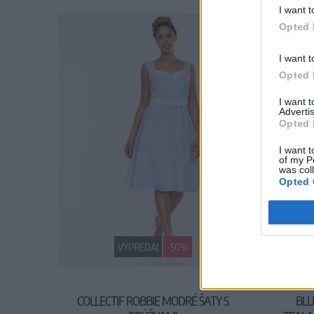
I want t
Opted 
I want t
Opted 
I want 
Advertis
Opted 
I want t
of my P
was col
Opted 
VÝPREDAJ
-50%
COLLECTIF ROBBIE MODRÉ ŠATY S
BLU