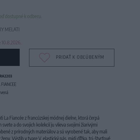
neď dostupné k odberu.
RY MELATI
 10.8.2026.
PRIDAŤ K OBĽÚBENÝM
RA2203
 FIANCEE
rvená
i La Fiancée z francúzskej módnej dielne, ktorá čerpá
svete a do svojich kolekcií ju vlieva svojimi žiarivými
bené z prírodných materiálov a sú vyrobené tak, aby mali
ženy. Výstih v tvare V, elastický pás. midi dľžka, tri-štvrťové