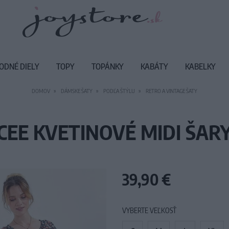
ODNÉ DIELY
TOPY
TOPÁNKY
KABÁTY
KABELKY
DOMOV
DÁMSKE ŠATY
PODĽA ŠTÝLU
RETRO A VINTAGE ŠATY
CEE KVETINOVÉ MIDI ŠAR
39,90 €
VYBERTE VEĽKOSŤ