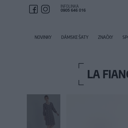
INFOLINKA
0905 646 016
NOVINKY
DÁMSKE ŠATY
ZNAČKY
SP
LA FIAN