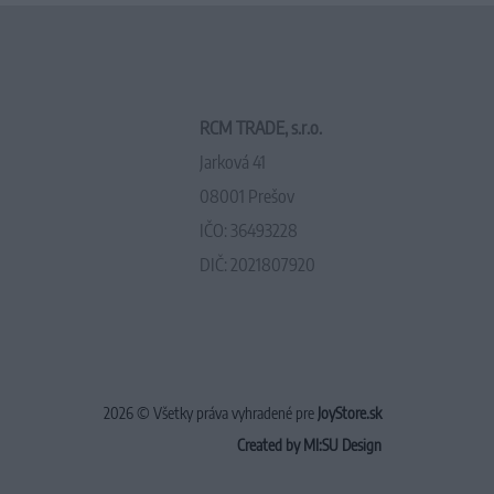
RCM TRADE, s.r.o.
Jarková 41
08001 Prešov
IČO: 36493228
DIČ: 2021807920
2026 © Všetky práva vyhradené pre
JoyStore.sk
Created by MI:SU Design