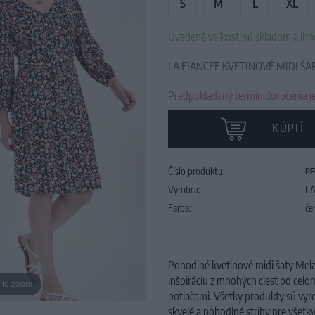
S
M
L
XL
Uvedené veľkosti sú skladom a ih
LA FIANCEE KVETINOVÉ MIDI ŠA
Predpokladaný termín doručenia je
KÚPIŤ
Číslo produktu:
PF
Výrobca:
LA
Farba:
če
Pohodlné kvetinové midi šaty Melat
inšpiráciu z mnohých ciest po celom 
 to zoom
potlačami. Všetky produkty sú vyro
skvelé a pohodlné strihy pre všetky 