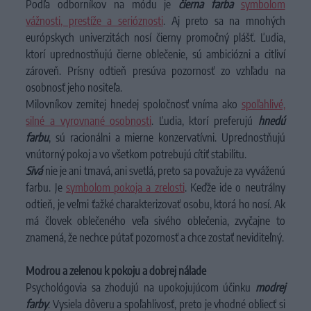
Podľa odborníkov na módu je
čierna farba
symbolom
vážnosti, prestíže a serióznosti
. Aj preto sa na mnohých
európskych univerzitách nosí čierny promočný plášť. Ľudia,
ktorí uprednostňujú čierne oblečenie, sú ambiciózni a citliví
zároveň. Prísny odtieň presúva pozornosť zo vzhľadu na
osobnosť jeho nositeľa.
Milovníkov zemitej hnedej spoločnosť vníma ako
spoľahlivé,
silné a vyrovnané osobnosti
. Ľudia, ktorí preferujú
hnedú
farbu
, sú racionálni a mierne konzervatívni. Uprednostňujú
vnútorný pokoj a vo všetkom potrebujú cítiť stabilitu.
Sivá
nie je ani tmavá, ani svetlá, preto sa považuje za vyváženú
farbu. Je
symbolom pokoja a zrelosti
. Keďže ide o neutrálny
odtieň, je veľmi ťažké charakterizovať osobu, ktorá ho nosí. Ak
má človek oblečeného veľa sivého oblečenia, zvyčajne to
znamená, že nechce pútať pozornosť a chce zostať neviditeľný.
Modrou a zelenou k pokoju a dobrej nálade
Psychológovia sa zhodujú na upokojujúcom účinku
modrej
farby
. Vysiela dôveru a spoľahlivosť, preto je vhodné obliecť si