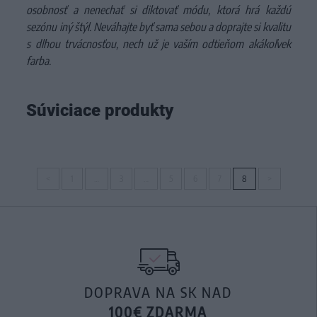
osobnosť a nenechať si diktovať módu, ktorá hrá každú
sezónu iný štýl. Neváhajte byť sama sebou a doprajte si kvalitu
s dlhou trvácnosťou, nech už je vaším odtieňom akákoľvek
farba.
Súviciace produkty
<
1
…
3
…
5
6
7
8
>
DOPRAVA NA SK NAD
100€ ZDARMA