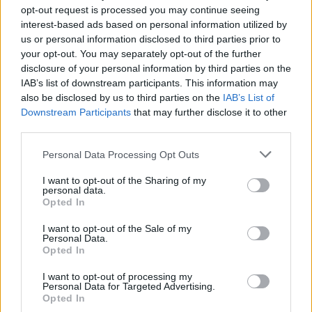
opt-out request is processed you may continue seeing
nepredvídateľní a komunikácia s nimi nie je vždy jednoduchá.
interest-based ads based on personal information utilized by
Žiarivo
ružová farba
je symbolom koketnosti a hravosti. Pre
us or personal information disclosed to third parties prior to
zrelší vek sa však odporúčajú jemnejšie odtiene
symbolizujúce
your opt-out. You may separately opt-out of the further
ženskosť
. Majú upokojujúci účinok a znižujú mieru agresie.
disclosure of your personal information by third parties on the
Ľudia, ktorí milujú ružovú, sú podľa psychológov romantickí,
IAB’s list of downstream participants. This information may
also be disclosed by us to third parties on the
optimistickí a preferujú vlastné pohodlie.
IAB’s List of
Downstream Participants
that may further disclose it to other
third parties.
Červená, žltá a oranžová vás spravia neprehliadnuteľnou
Červená
je
farbou vášne a sily
. Je namieste obliecť sa do jej
Personal Data Processing Opt Outs
odtieňov, ak na seba chcete upozorniť či na niekoho
I want to opt-out of the Sharing of my
zapôsobiť. Ľudia majú tendenciu spájať živé farby s energiou,
personal data.
pohybom a vzrušením, aj preto pôsobí červená farba na
Opted In
mužov povzbudzujúco. Tí, ktorí často nosia červenú farbu, sú
I want to opt-out of the Sale of my
jasní, ľahko čitateľní, občas i do seba zahľadení a neraz
Personal Data.
podliehajú závislosti.
Opted In
Farbou šťastia, slnka a smiechu
je
žltá
. Podľa výskumov
I want to opt-out of processing my
zvyšuje produkciu serotonínu v mozgu, urýchľuje
Personal Data for Targeted Advertising.
metabolizmus a zlepšuje náladu. Súčasne zvyšuje koncentráciu
Opted In