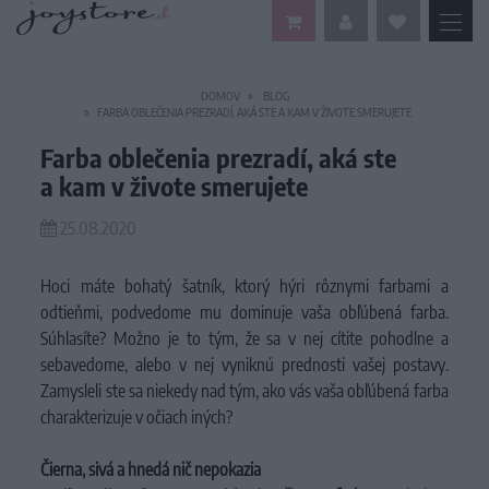
DOMOV
BLOG
FARBA OBLEČENIA PREZRADÍ, AKÁ STE A KAM V ŽIVOTE SMERUJETE
Farba oblečenia prezradí, aká ste
a kam v živote smerujete
25.08.2020
Hoci máte bohatý šatník, ktorý hýri rôznymi farbami a
odtieňmi, podvedome mu dominuje vaša obľúbená farba.
Súhlasíte? Možno je to tým, že sa v nej cítite pohodlne a
sebavedome, alebo v nej vyniknú prednosti vašej postavy.
Zamysleli ste sa niekedy nad tým, ako vás vaša obľúbená farba
charakterizuje v očiach iných?
Čierna, sivá a hnedá nič nepokazia