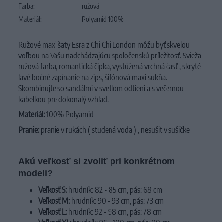
Farba:
ružová
Materiál:
Polyamid 100%
Ružové maxi šaty Esra z Chi Chi London môžu byť skvelou
voľbou na Vašu nadchádzajúcu spoločenskú príležitosť
.
Svieža
ružová farba, romantická čipka, vystúžená vrchná časť , skryté
ľavé bočné zapínanie na zips, šifónová maxi sukňa.
Skombinujte so sandálmi v svetlom odtieni a s večernou
kabelkou pre dokonalý vzhľad.
Materiál:
100% Polyamid
Pranie:
pranie v rukách ( studená voda ) , nesušiť v sušičke
Akú veľkosť si zvoliť pri konkrétnom
modeli?
Veľkosť S:
hrudník: 82 - 85 cm, pás: 68 cm
Veľkosť M:
hrudník: 90 - 93 cm, pás: 73 cm
Veľkosť L:
hrudník: 92 - 98 cm, pás: 78 cm