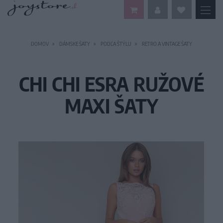
DOMOV
DÁMSKE ŠATY
PODĽA ŠTÝLU
RETRO A VINTAGE ŠATY
CHI CHI ESRA RUŽOVÉ
MAXI ŠATY