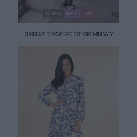
L
VÝPREDAJ
NÁŠ TIP
-38%
CHOKLATE BEŽOVÉ SPOLOČENSKÉ MIDI ŠATY
49,90 €
79,90 €