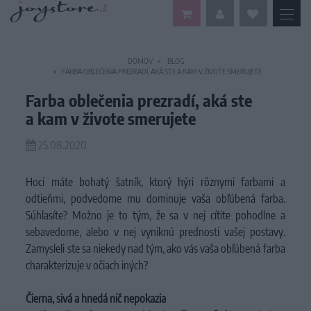
DOMOV
BLOG
FARBA OBLEČENIA PREZRADÍ, AKÁ STE A KAM V ŽIVOTE SMERUJETE
Farba oblečenia prezradí, aká ste
a kam v živote smerujete
25.08.2020
Hoci máte bohatý šatník, ktorý hýri rôznymi farbami a
odtieňmi, podvedome mu dominuje vaša obľúbená farba.
Súhlasíte? Možno je to tým, že sa v nej cítite pohodlne a
sebavedome, alebo v nej vyniknú prednosti vašej postavy.
Zamysleli ste sa niekedy nad tým, ako vás vaša obľúbená farba
charakterizuje v očiach iných?
Čierna, sivá a hnedá nič nepokazia