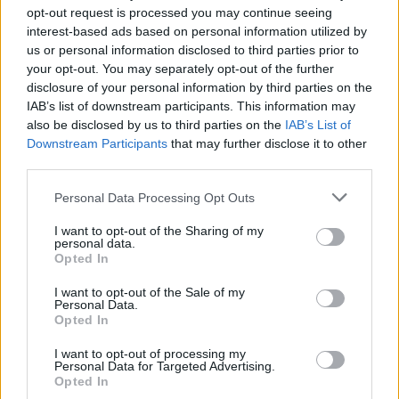
opt-out request is processed you may continue seeing
nepredvídateľní a komunikácia s nimi nie je vždy jednoduchá.
interest-based ads based on personal information utilized by
Žiarivo
ružová farba
je symbolom koketnosti a hravosti. Pre
us or personal information disclosed to third parties prior to
zrelší vek sa však odporúčajú jemnejšie odtiene
symbolizujúce
your opt-out. You may separately opt-out of the further
ženskosť
. Majú upokojujúci účinok a znižujú mieru agresie.
disclosure of your personal information by third parties on the
Ľudia, ktorí milujú ružovú, sú podľa psychológov romantickí,
IAB’s list of downstream participants. This information may
also be disclosed by us to third parties on the
optimistickí a preferujú vlastné pohodlie.
IAB’s List of
Downstream Participants
that may further disclose it to other
third parties.
Červená, žltá a oranžová vás spravia neprehliadnuteľnou
Červená
je
farbou vášne a sily
. Je namieste obliecť sa do jej
Personal Data Processing Opt Outs
odtieňov, ak na seba chcete upozorniť či na niekoho
I want to opt-out of the Sharing of my
zapôsobiť. Ľudia majú tendenciu spájať živé farby s energiou,
personal data.
pohybom a vzrušením, aj preto pôsobí červená farba na
Opted In
mužov povzbudzujúco. Tí, ktorí často nosia červenú farbu, sú
I want to opt-out of the Sale of my
jasní, ľahko čitateľní, občas i do seba zahľadení a neraz
Personal Data.
podliehajú závislosti.
Opted In
Farbou šťastia, slnka a smiechu
je
žltá
. Podľa výskumov
I want to opt-out of processing my
zvyšuje produkciu serotonínu v mozgu, urýchľuje
Personal Data for Targeted Advertising.
metabolizmus a zlepšuje náladu. Súčasne zvyšuje koncentráciu
Opted In