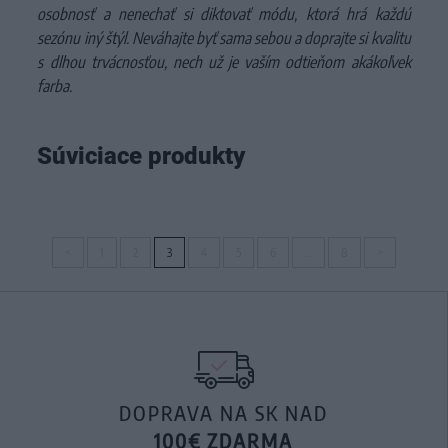
osobnosť a nenechať si diktovať módu, ktorá hrá každú
sezónu iný štýl. Neváhajte byť sama sebou a doprajte si kvalitu
s dlhou trvácnosťou, nech už je vaším odtieňom akákoľvek
farba.
Súviciace produkty
<
1
2
3
4
5
6
…
8
>
DOPRAVA NA SK NAD
100€ ZDARMA