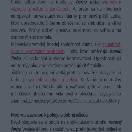
Podľa odborníkov na módu je
čierna farba
symbolom
vážnosti, prestíže a serióznosti
. Aj preto sa na mnohých
európskych univerzitách nosí čierny promočný plášť. Ľudia,
ktorí uprednostňujú čierne oblečenie, sú ambiciózni a citliví
zároveň. Prísny odtieň presúva pozornosť zo vzhľadu na
osobnosť jeho nositeľa.
Milovníkov zemitej hnedej spoločnosť vníma ako
spoľahlivé,
silné a vyrovnané osobnosti
. Ľudia, ktorí preferujú
hnedú
farbu
, sú racionálni a mierne konzervatívni. Uprednostňujú
vnútorný pokoj a vo všetkom potrebujú cítiť stabilitu.
Sivá
nie je ani tmavá, ani svetlá, preto sa považuje za vyváženú
farbu. Je
symbolom pokoja a zrelosti
. Keďže ide o neutrálny
odtieň, je veľmi ťažké charakterizovať osobu, ktorá ho nosí. Ak
má človek oblečeného veľa sivého oblečenia, zvyčajne to
znamená, že nechce pútať pozornosť a chce zostať neviditeľný.
Modrou a zelenou k pokoju a dobrej nálade
Psychológovia sa zhodujú na upokojujúcom účinku
modrej
farby
. Vysiela dôveru a spoľahlivosť, preto je vhodné obliecť si