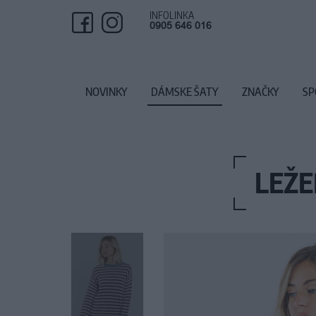
INFOLINKA
0905 646 016
NOVINKY
DÁMSKE ŠATY
ZNAČKY
SP
LEŽ