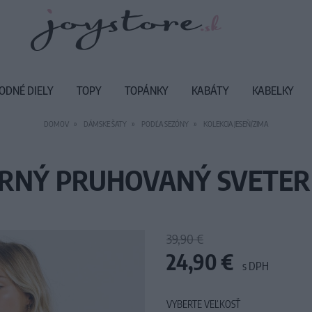
ODNÉ DIELY
TOPY
TOPÁNKY
KABÁTY
KABELKY
DOMOV
DÁMSKE ŠATY
PODĽA SEZÓNY
KOLEKCIA JESEŇ/ZIMA
ERNÝ PRUHOVANÝ SVETER
39,90 €
24,90 €
s DPH
VYBERTE VEĽKOSŤ