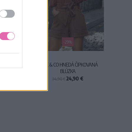
-29%
ERNE
LOVIE & CO HNEDÁ ČIPKOVANÁ
OU
BLÚZKA
24,90 €
34,90 €