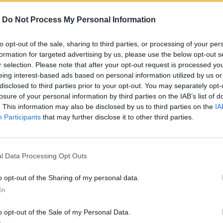
Modelka nosí veľkosť S.
 to zoom
-
Do Not Process My Personal Information
Materiál:
40% Akryl, 30% Polyami
to opt-out of the sale, sharing to third parties, or processing of your per
Pranie:
práčka ( program- v rukách
formation for targeted advertising by us, please use the below opt-out s
r selection. Please note that after your opt-out request is processed y
eing interest-based ads based on personal information utilized by us or
disclosed to third parties prior to your opt-out. You may separately opt-
MOHLO BY SA VÁM TIEŽ HODIŤ
losure of your personal information by third parties on the IAB’s list of
. This information may also be disclosed by us to third parties on the
IA
Participants
that may further disclose it to other third parties.
l Data Processing Opt Outs
o opt-out of the Sharing of my personal data.
In
o opt-out of the Sale of my Personal Data.