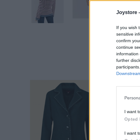
Hover
Joystore 
If you wish 
sensitive in
confirm you
continue se
information 
further disc
participants
Downstream 
Persona
I want t
Opted 
I want t