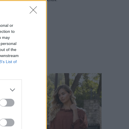
d, 15% Vlna, 10% Mohér
sonal or
 )
ection to
ou may
 personal
out of the
 downstream
B’s List of