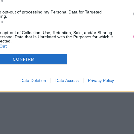
In
to opt-out of processing my Personal Data for Targeted
ing.
In
o opt-out of Collection, Use, Retention, Sale, and/or Sharing
ersonal Data that Is Unrelated with the Purposes for which it
lected.
NÁŠ TIP
-25%
VÝPREDAJ
-45%
Out
CONFIRM
CTIF MARIA KRÉMOVÝ KABÁT
LOVIE & CO KÁROVANÉ ČI
NOHAVICE S NÁPRSENK
119,00 €
24,90 €
159,00 €
44,90 €
Data Deletion
Data Access
Privacy Policy