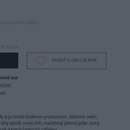
neď dostupné k odberu.
 10.8.2026.
PRIDAŤ K OBĽÚBENÝM
EEWË H120
WEEWE
drá
nite aj po tomto farebnom pruhovanom , ležernom svetri,
rúhly výstrih, rovný strih, manžetový pletený golier, rovný
alé zladenie farebných odtieňov.