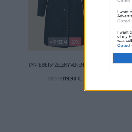
Opted 
I want 
Advertis
Opted 
I want t
of my P
was col
VÝPREDAJ
-29%
Opted 
TANTE BETSY ZELENÝ VLNENÝ KABÁT
COLLE
119,90 €
169,50 €