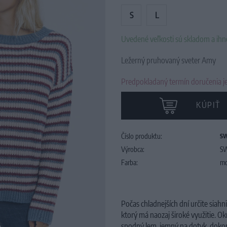
S
L
Uvedené veľkosti sú skladom a ih
Ležerný pruhovaný sveter Amy
Predpokladaný termín doručenia je
KÚPIŤ
Číslo produktu:
SW
Výrobca:
S
Farba:
mo
Počas chladnejších dní určite siah
ktorý má naozaj široké využitie. Ok
spodný lem, jemný na dotyk, dokon