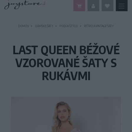
DOMOV
DÁMSKE ŠATY
PODĽA ŠTÝLU
RETRO A VINTAGE ŠATY
LAST QUEEN BÉŽOVÉ
VZOROVANÉ ŠATY S
RUKÁVMI