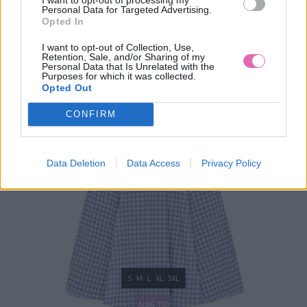
Personal Data for Targeted Advertising.
Opted In
I want to opt-out of Collection, Use,
Retention, Sale, and/or Sharing of my
Personal Data that Is Unrelated with the
Purposes for which it was collected.
Opted Out
CONFIRM
Data Deletion
Data Access
Privacy Policy
S
M
L
XL
3XL
NÁŠ TIP