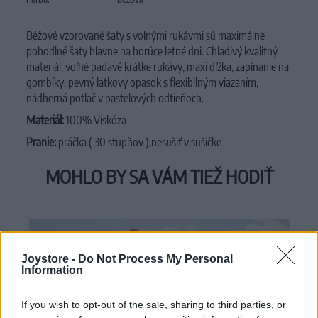
Béžové vzorované šaty s voľnými rukávmi sú maximálne
pohodlné šaty hlavne na horúce letné dni. Chladivý kvalitný
materiál, voľné padavé krátke rukávy, maxi dľžka, zapínanie na
gombíky, pevný látkový opasok s flexibilným viazaním,
nádherná potlač v pastelových odtieňoch.
Materiál:
100% Viskóza
Pranie:
práčka ( 30 stupňov ),nesušiť v sušičke
MOHLO BY SA VÁM TIEŽ HODIŤ
Joystore -
Do Not Process My Personal
Information
If you wish to opt-out of the sale, sharing to third parties, or