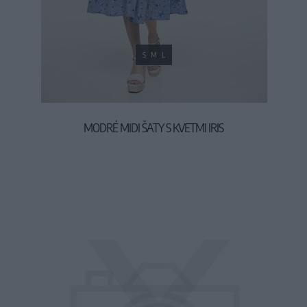
S
M
L
MODRÉ MIDI ŠATY S KVETMI IRIS
59,90 €