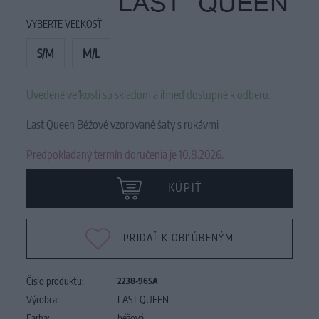
VYBERTE VEĽKOSŤ
S/M
M/L
Uvedené veľkosti sú skladom a ihneď dostupné k odberu.
Last Queen Béžové vzorované šaty s rukávmi
Predpokladaný termín doručenia je 10.8.2026.
KÚPIŤ
PRIDAŤ K OBĽÚBENÝM
Číslo produktu:
2238-965A
Výrobca:
LAST QUEEN
Farba:
béžová