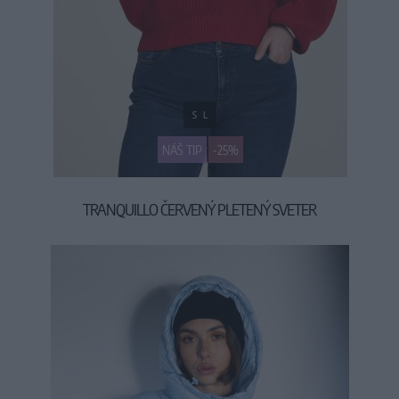
S
L
NÁŠ TIP
-25%
TRANQUILLO ČERVENÝ PLETENÝ SVETER
59,95 €
79,95 €