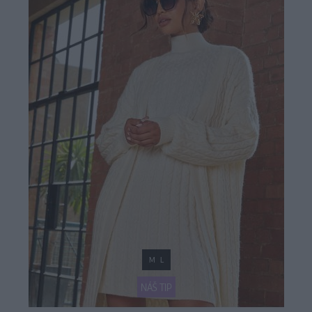
M
L
NÁŠ TIP