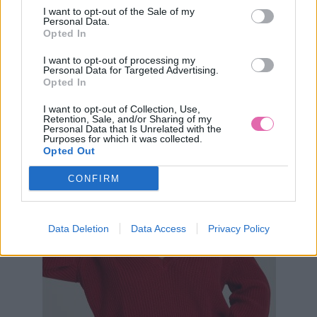
S
L
XL
I want to opt-out of the Sale of my
Personal Data.
VÝPREDAJ
NÁŠ TIP
-44%
Opted In
I want to opt-out of processing my
Personal Data for Targeted Advertising.
YUNOLIA KABÁT SO VZOROM KOHÚTEJ STOPY
Opted In
I want to opt-out of Collection, Use,
99,90 €
179,00 €
Retention, Sale, and/or Sharing of my
Personal Data that Is Unrelated with the
Purposes for which it was collected.
Opted Out
CONFIRM
Data Deletion
Data Access
Privacy Policy