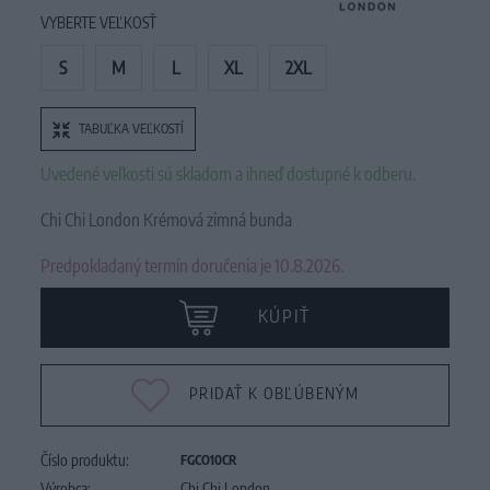
VYBERTE VEĽKOSŤ
S
M
L
XL
2XL
TABUĽKA VEĽKOSTÍ
Uvedené veľkosti sú skladom a ihneď dostupné k odberu.
Chi Chi London Krémová zimná bunda
Predpokladaný termín doručenia je 10.8.2026.
KÚPIŤ
PRIDAŤ K OBĽÚBENÝM
Číslo produktu:
FGCO10CR
Výrobca:
Chi Chi London