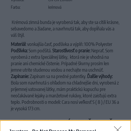
Farba:
krémová
Krémová zimná bunda je vyrobená tak, aby ste sa cítili krásne,
sebavedomo a žiadane, a navrhnutá tak, aby dopĺňala vás a
váš štýl.
Materiál
: vonkajšia časť, podšívka a výplň: 100% Polyester
Podšívka:
Som podšitá.
Starostlivosť o pranie:
Neprať. Som
vyrobená z extra špeciálnej látky, ktorá nie je vhodná na
pranie ani chemické čistenie.
Prípadné škvrny prosím len
jemne utrite studenou vodou a nechajte ma uschnúť.
Zapínanie:
Zapínam sa na predné patentky.
Ďalšie výhody:
Bola som navrhnutá s ohľadom na chladnejšie dni, vyrobená z
príjemnej vatovanej látky, mám praktickú kapucňu pre
neočakávané lejaky a manžetové rukávy, ktoré zaisťujú extra
teplo.
Podrobnosti o modeli: Cara nosí veľkosť S ( 8 ) / EU 36 a
je vysoká 173 cm.
MOHLO BY SA VÁM TIEŽ HODIŤ