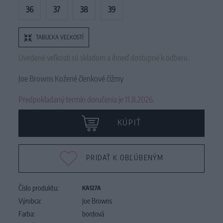
36
37
38
39
TABUĽKA VEĽKOSTÍ
Uvedené veľkosti sú skladom a ihneď dostupné k odberu.
Joe Browns Kožené členkové čižmy
Predpokladaný termín doručenia je 11.8.2026.
KÚPIŤ
PRIDAŤ K OBĽÚBENÝM
Číslo produktu:
KA127A
Výrobca:
Joe Browns
Farba:
bordová