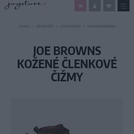
DOMOV
DÁMSKE ŠATY
PODĽA SEZÓNY
KOLEKCIA JESEŇ/ZIMA
JOE BROWNS
KOŽENÉ ČLENKOVÉ
ČIŽMY