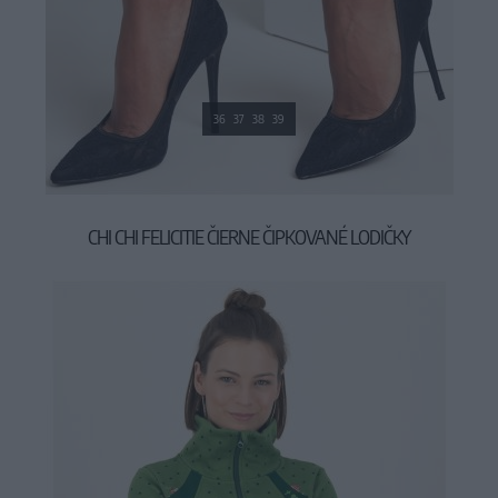
36
37
38
39
CHI CHI FELICITIE ČIERNE ČIPKOVANÉ LODIČKY
59,90 €