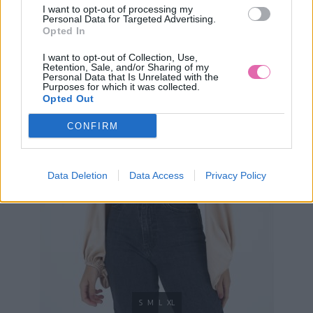
34,90 €
I want to opt-out of processing my
Personal Data for Targeted Advertising.
Opted In
I want to opt-out of Collection, Use,
Retention, Sale, and/or Sharing of my
Personal Data that Is Unrelated with the
Purposes for which it was collected.
Opted Out
CONFIRM
Data Deletion
Data Access
Privacy Policy
S
M
L
XL