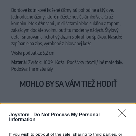
Bordové kotníkové kožené čižmy sú pohodlné a štýlové.
Jednoducho čižmy, ktoré môžete nosiť s čímkoľvek.
Či už
kombinujete s džínsami , midi šatami alebo sukňou a topom,
zakaždým dodáte svojmu outfitu moderný nádych
.
Štýlový
detail šnurovania
,
lichotivý dizajn s okrúhlou špičkou,
klasické
zapínanie na zips
,
vyrobené z lakovanej kože
Výška podpätku: 5,2 cm
Materiál:
Zvršok: 100% Koža,
Podšívka : textil / iné materiály.
Podošva: Iné materiály
MOHLO BY SA VÁM TIEŽ HODIŤ
Joystore -
Do Not Process My Personal
Information
If you wish to opt-out of the sale, sharing to third parties, or