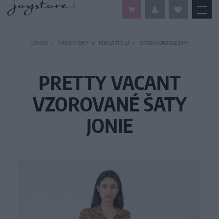
DOMOV
DÁMSKE ŠATY
PODĽA ŠTÝLU
RETRO A VINTAGE ŠATY
PRETTY VACANT
VZOROVANÉ ŠATY
JONIE