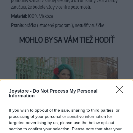
pohodlný vzhľad v každej sezóne, a ich unikátny vzor a farby
zaručujú, že budete vždy v centre pozornosti.
Materiál:
100% Viskóza
Pranie:
práčka ( studený program ), nesušiť v sušičke
MOHLO BY SA VÁM TIEŽ HODIŤ
Joystore -
Do Not Process My Personal
Information
If you wish to opt-out of the sale, sharing to third parties, or
processing of your personal or sensitive information for
targeted advertising by us, please use the below opt-out
section to confirm your selection. Please note that after your