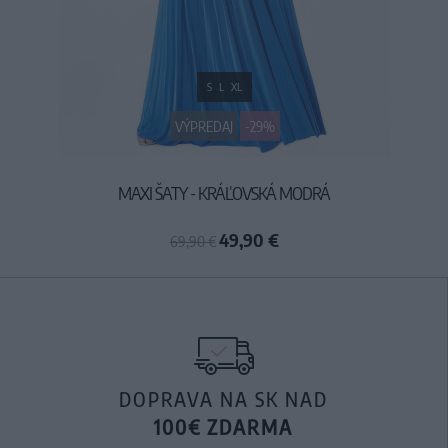
S
L
XL
VÝPREDAJ
-29%
MAXI ŠATY - KRÁĽOVSKÁ MODRÁ
49,90 €
69,90 €
DOPRAVA NA SK NAD
100€ ZDARMA