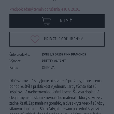
Predpokladaný termín doručenia je 10.8.2026.
KÚPIŤ
PRIDAŤ K OBĽÚBENÝM
Číslo produktu:
JONIE L/S DRESS PINK DIAMONDS
Výrobca:
PRETTY VACANT
Farba:
OKROVA
Dlhé vzorované šaty Jonie sú stvorené pre ženy, ktoré ocenia
pohodlie, štýl a praktickosť v jednom. Farby týchto šiat sú
inšpirované nádhernými odtieňmi jesene. Šaty sú doplnené
elegantným opaskom z rovnakého materiálu, ktorý sa viaže v
zadnej časti. Zapínanie na gombíky a dve skryté vrecká sú vždy
vítaným doplnkom. Sú to šaty, ktoré vám poskytnú štýlový a