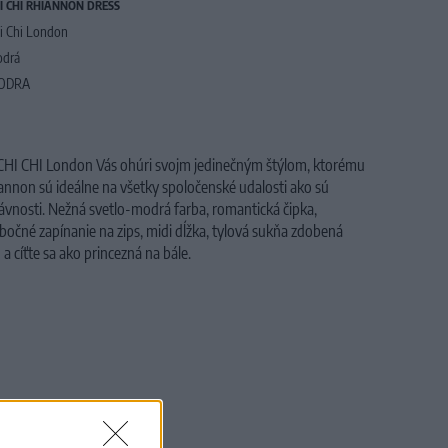
I CHI RHIANNON DRESS
i Chi London
drá
ODRA
 CHI CHI London Vás ohúri svojm jedinečným štýlom, ktorému
annon sú ideálne na všetky spoločenské udalosti ako sú
slávnosti. Nežná svetlo-modrá farba, romantická čipka,
 bočné zapínanie na zips, midi dĺžka, tylová sukňa zdobená
 cíťte sa ako princezná na bále.