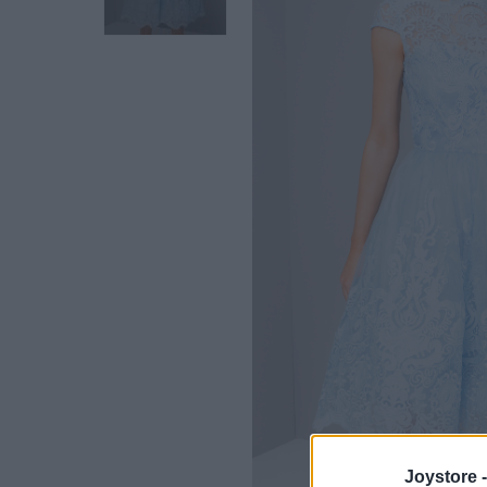
Hover
Joystore 