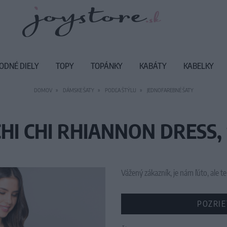
ODNÉ DIELY
TOPY
TOPÁNKY
KABÁTY
KABELKY
DOMOV
DÁMSKE ŠATY
PODĽA ŠTÝLU
JEDNOFAREBNÉ ŠATY
CHI CHI RHIANNON DRESS, 
Vážený zákazník, je nám ľúto, ale
POZRIE