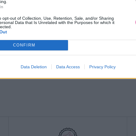
ing.
In
VÝPREDAJ
-50%
o opt-out of Collection, Use, Retention, Sale, and/or Sharing
ersonal Data that Is Unrelated with the Purposes for which it
lected.
Out
 VIXEN NESSY ČERVENÉ ŠATY
ČIERNE MINI ŠATY BARB
CONFIRM
29,90 €
49,90 €
59,90 €
Data Deletion
Data Access
Privacy Policy