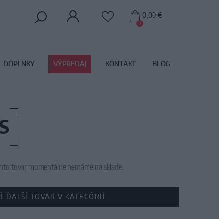
0,00 €
0
DOPLNKY
VÝPREDAJ
KONTAKT
BLOG
S
 tento tovar momentálne nemáme na sklade.
Ť ĎALŠÍ TOVAR V KATEGÓRIÍ