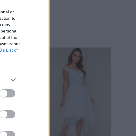
sonal or
ection to
ou may
 personal
out of the
 downstream
B’s List of