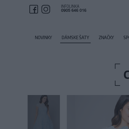
INFOLINKA
0905 646 016
NOVINKY
DÁMSKE ŠATY
ZNAČKY
SP