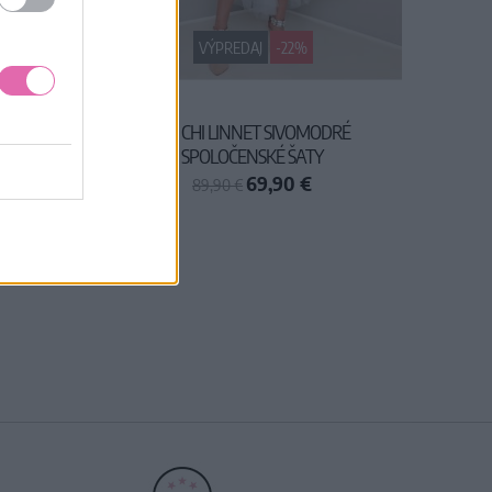
VÝPREDAJ
-22%
ARA
CHI CHI LINNET SIVOMODRÉ
SPOLOČENSKÉ ŠATY
69,90 €
89,90 €