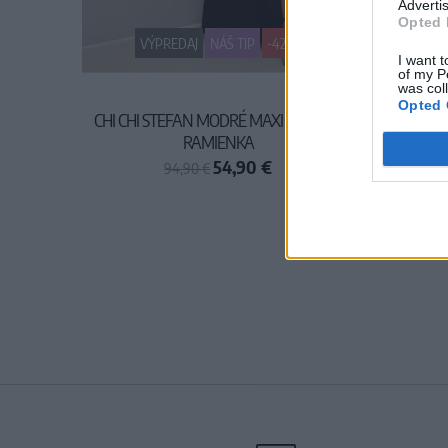
Advertis
Opted 
VÝPREDAJ
NÁŠ TIP
-42%
I want t
of my P
was col
Opted 
CHI CHI STEFAN MODRÉ MAXI ŠATY NA
VOODOO
RAMIENKA
54,90 €
94,90 €