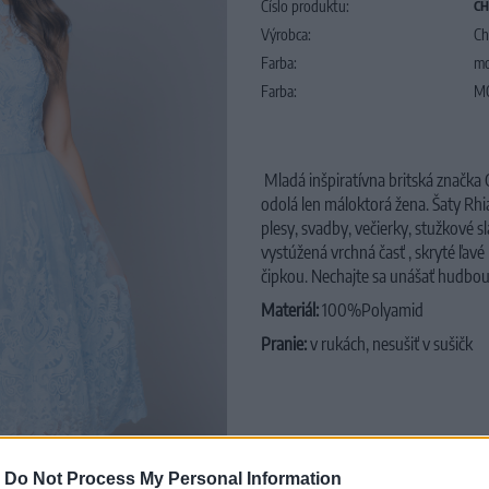
Číslo produktu:
CH
Výrobca:
Ch
Farba:
mo
Farba:
M
Mladá inšpiratívna britská značka
odolá len máloktorá žena. Šaty Rhi
plesy, svadby, večierky, stužkové 
vystúžená vrchná časť , skryté ľavé
čipkou. Nechajte sa unášať hudbou a
Materiál:
100%Polyamid
Pranie:
v rukách, nesušiť v sušičk
 to zoom
-
Do Not Process My Personal Information