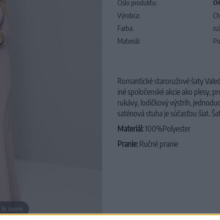
Číslo produktu:
CH
Výrobca:
Ch
Farba:
ru
Materiál:
Po
Romantické staroružové šaty Valedi
iné spoločenské akcie ako plesy, 
rukávy, lodičkový výstrih, jednoduc
saténová stuha je súčasťou šiat. 
Materiál:
100%Polyester
Pranie:
Ručné pranie
 to zoom