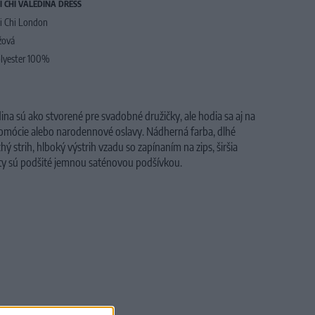
I CHI VALEDINA DRESS
i Chi London
žová
lyester 100%
na sú ako stvorené pre svadobné družičky, ale hodia sa aj na
promócie alebo narodennové oslavy. Nádherná farba, dlhé
hý strih, hlboký výstrih vzadu so zapínaním na zips, širšia
Šaty sú podšité jemnou saténovou podšívkou.