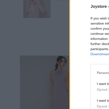
Joystore 
If you wish 
sensitive in
confirm you
continue se
information 
further disc
participants
Downstream 
Persona
I want t
Opted 
I want t
Opted 