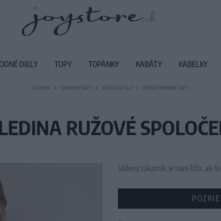
ODNÉ DIELY
TOPY
TOPÁNKY
KABÁTY
KABELKY
DOMOV
DÁMSKE ŠATY
PODĽA ŠTÝLU
JEDNOFAREBNÉ ŠATY
ALEDINA RUŽOVÉ SPOLOČ
Vážený zákazník, je nám ľúto, ale
POZRIE