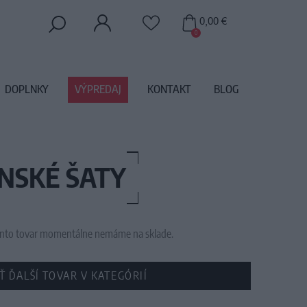
0,00 €
0
DOPLNKY
VÝPREDAJ
KONTAKT
BLOG
ENSKÉ ŠATY
 tento tovar momentálne nemáme na sklade.
Ť ĎALŠÍ TOVAR V KATEGÓRIÍ