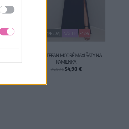
VÝPREDAJ
NÁŠ TIP
-42%
CY
CHI CHI STEFAN MODRÉ MAXI ŠATY NA
RAMIENKA
54,90 €
94,90 €