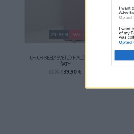
I want 
Advertis
Opted 
I want t
of my P
VÝPREDAJ
-56%
was col
Opted 
CHI CHI KEELY SVETLO-FIALOVÉ MAXI
ČIE
ŠATY
39,90 €
89,90 €