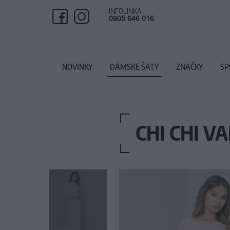
INFOLINKA
0905 646 016
NOVINKY
DÁMSKE ŠATY
ZNAČKY
SP
CHI CHI V