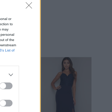
sonal or
ection to
ou may
 personal
out of the
 downstream
B’s List of