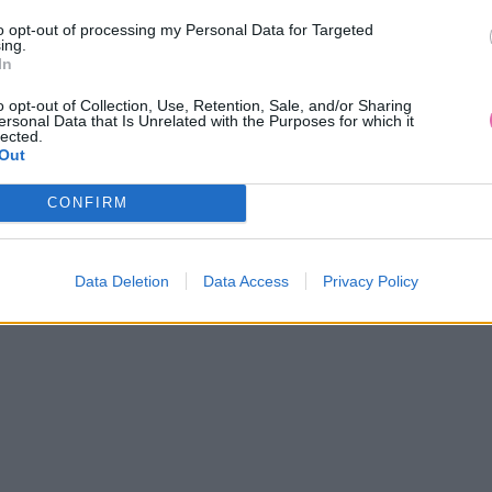
to opt-out of processing my Personal Data for Targeted
ing.
In
o opt-out of Collection, Use, Retention, Sale, and/or Sharing
ersonal Data that Is Unrelated with the Purposes for which it
lected.
Out
CONFIRM
RNE ŠATY S OPASKOM JULIA
ČERVENÉ MINI ŠATY STA
59,90 €
59,90 €
Data Deletion
Data Access
Privacy Policy