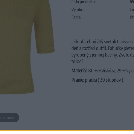
Číslo produktu:
AW
Výrobca:
Co
Farba:
žl
Jednofarebný žltý svetrík Chrissie z
deň a rozžiari outfit. Ľahúčky plet
vyrobený z jemnej bavlny. Zvoťe ú
to ladí.
Materiál:
80%%Viskóza, 29%Nylo
Pranie:
práčka ( 30 stupňov )
r to zoom