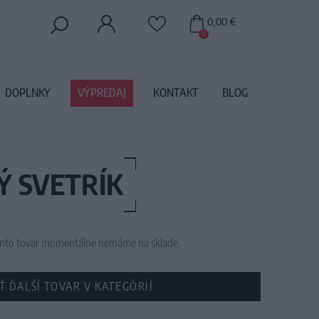
0,00 €
0
DOPLNKY
VÝPREDAJ
KONTAKT
BLOG
Ý SVETRÍK
 tento tovar momentálne nemáme na sklade.
Ť ĎALŠÍ TOVAR V KATEGÓRIÍ