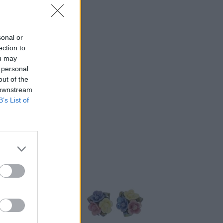
sonal or
ection to
ou may
 personal
out of the
 downstream
B’s List of