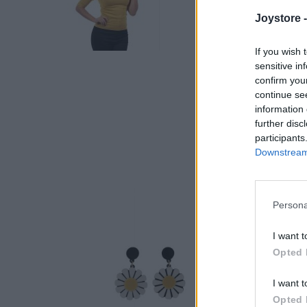
Joystore 
If you wish 
sensitive in
confirm you
continue se
information 
further disc
participants
Downstream 
Persona
I want t
Opted 
I want t
Opted 