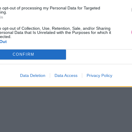
to opt-out of processing my Personal Data for Targeted
ing.
In
o opt-out of Collection, Use, Retention, Sale, and/or Sharing
ersonal Data that Is Unrelated with the Purposes for which it
lected.
Out
CONFIRM
LULU HUN LUCILLE HEEL
COLLECTIF KOCKOVANÁ ČE
SVETLO MODRÁ
44,90 €
7,00 €
Data Deletion
Data Access
Privacy Policy