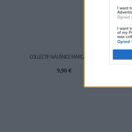
I want 
Advertis
Opted 
I want t
of my P
was col
Opted 
COLLECTIF NÁUŠNICE MARGARÉTKA
9,90 €