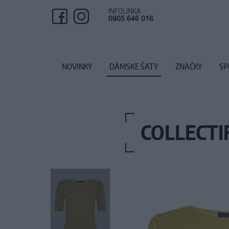
INFOLINKA
0905 646 016
NOVINKY
DÁMSKE ŠATY
ZNAČKY
SP
COLLECTI