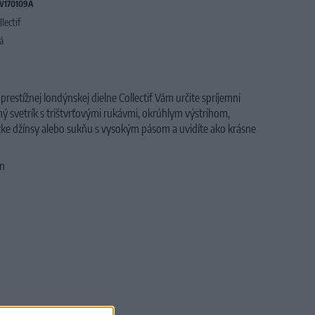
170109A
llectif
tá
 prestížnej londýnskej dielne Collectif Vám určite spríjemni
ený svetrík s trištvrťovými rukávmi, okrúhlym výstrihom,
zke džínsy alebo sukňu s vysokým pásom a uvidíte ako krásne
n