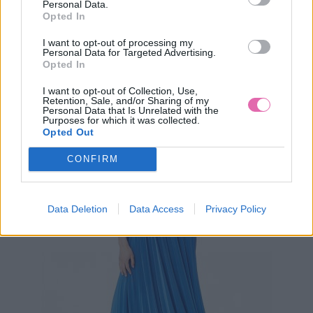
Personal Data.
Opted In
TANTE BETSY ČIERNE ŠATY S MARGARÉTKAMI
I want to opt-out of processing my
Personal Data for Targeted Advertising.
Opted In
119,95 €
I want to opt-out of Collection, Use,
Retention, Sale, and/or Sharing of my
Personal Data that Is Unrelated with the
Purposes for which it was collected.
Opted Out
CONFIRM
Data Deletion
Data Access
Privacy Policy