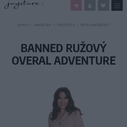
DOMOV
DÁMSKE ŠATY
PODĽA ŠTÝLU
RETRO A VINTAGE ŠATY
BANNED RUŽOVÝ
OVERAL ADVENTURE