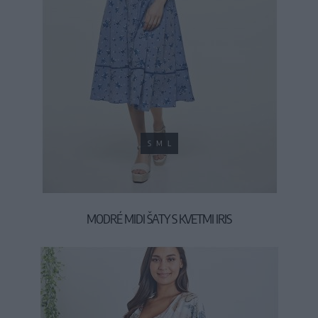
S
M
L
MODRÉ MIDI ŠATY S KVETMI IRIS
59,90 €