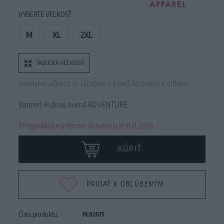
VYBERTE VEĽKOSŤ
M
XL
2XL
TABUĽKA VEĽKOSTÍ
Uvedené veľkosti sú skladom a ihneď dostupné k odberu.
Banned Ružový overal ADVENTURE
Predpokladaný termín doručenia je 11.8.2026.
KÚPIŤ
PRIDAŤ K OBĽÚBENÝM
Číslo produktu:
PL92075