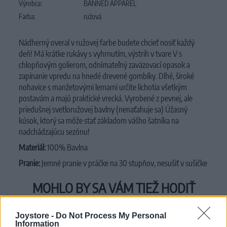
Výrobca:
BANNED APPAREL
Farba:
ružová
Nádherný overal v ružovej farbe budete chcieť nosiť každý
deň!
Má krátke rukávy s vyhrnutím, výstrih v tvare V s
chlopňovým golierom, odnímateľný zaväzovací opasok a
zapínanie vpredu na hnedé drevené gombíky.
Dlhé, široké
nohavice s manžetovými lemami určite lichotia všetkým
postavám a majú praktické vrecká.
Vyrobené z pevnej, ale
priedušnej svetloružovej bavlny (nenaťahuje sa)
Úžasný
kúsok, ktorý sa môže stať základom vášho šatníka na
nadchádzajúcu sezónu!
Materiál:
100% Bavlna
Pranie:
Jemné pranie v práčke na 30 stupňov, nesušiť v sušičke
MOHLO BY SA VÁM TIEŽ HODIŤ
Joystore -
Do Not Process My Personal
Information