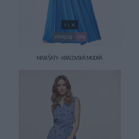
S
L
XL
VÝPREDAJ
-29%
MAXI ŠATY - KRÁĽOVSKÁ MODRÁ
49,90 €
69,90 €