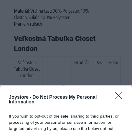
Materiál:
Vrchná časť: 90% Polyester, 10%
Elastan, Sukňa: 100% Polyester
Pranie:
v rukách
Veľkostná Tabuľka Closet
London
Veľkostná
Hrudník
Pas
Boky
Tabuľka Closet
London
UK
EU
cm
cm
cm
Joystore -
Do Not Process My Personal
XXS
6
32
81
63
91.5
Information
XS
8
34
84
66.5
94.5
If you wish to opt-out of the sale, sharing to third parties, or
S
10
36
89
70
97
processing of your personal or sensitive information for
targeted advertising by us, please use the below opt-out