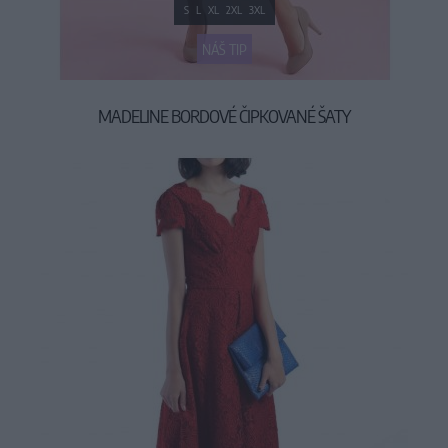
S
L
XL
2XL
3XL
NÁŠ TIP
MADELINE BORDOVÉ ČIPKOVANÉ ŠATY
69,90 €