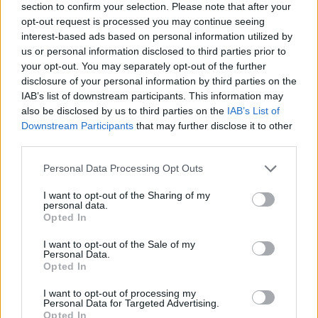
M
12
38
94
75
102
section to confirm your selection. Please note that after your
opt-out request is processed you may continue seeing
L
14
40
99
80
107
interest-based ads based on personal information utilized by
us or personal information disclosed to third parties prior to
XL
16
42
104
85
112
your opt-out. You may separately opt-out of the further
disclosure of your personal information by third parties on the
IAB’s list of downstream participants. This information may
also be disclosed by us to third parties on the
IAB’s List of
MOHLO BY SA VÁM TIEŽ HODIŤ
Downstream Participants
that may further disclose it to other
third parties.
Personal Data Processing Opt Outs
I want to opt-out of the Sharing of my
personal data.
Opted In
I want to opt-out of the Sale of my
Personal Data.
Opted In
I want to opt-out of processing my
Personal Data for Targeted Advertising.
Opted In