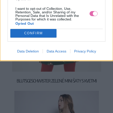
I want to opt-out of Collection, Use,
Retention, Sale, and/or Sharing of my
Personal Data that Is Unrelated with the
Purposes for which it was collected.
Opted Out
CONFIRM
Data Deletion
Data Access
Privacy Policy
S
XL
BLUTSGESCHWISTER ZELENÉ MINI ŠATY S KVETMI
54,90 €