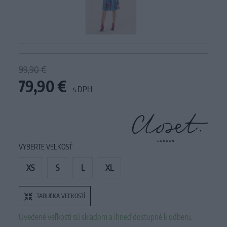
99,90 €
79,90 €
s DPH
VYBERTE VEĽKOSŤ
XS
S
L
XL
TABUĽKA VEĽKOSTÍ
Uvedené veľkosti sú skladom a ihneď dostupné k odberu.