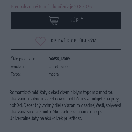
Predpokladaný termín doručenia je 10.8.2026.
KÚPIŤ
PRIDAŤ K OBĽÚBENÝM
Číslo produktu:
D6656_IVORY
Výrobca:
Closet London
Farba:
modrá
Romantické midi šaty s elastickým bielym topom a modrou
plisovanou sukňou s kvetinovou potlačou s zamilujete na prvý
pohľad. Decentný vrchný diel s viazaním v zadnej časti, splývavá
plisovaná sukňa v midi dľžke, zadné zapínanie na zips.
Univerzálne šaty na akúkoľvek príležitosť.