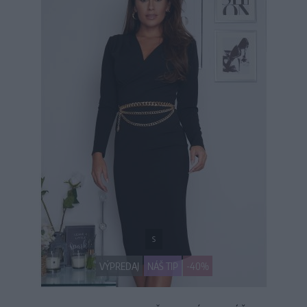
S
VÝPREDAJ
NÁŠ TIP
-40%