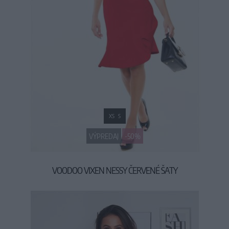
XS
S
VÝPREDAJ
-50%
VOODOO VIXEN NESSY ČERVENÉ ŠATY
29,90 €
59,90 €