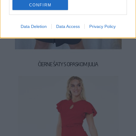
CONFIRM
Data Deletion
Data Access
Privacy Policy
S/M
ČIERNE ŠATY S OPASKOM JULIA
59,90 €