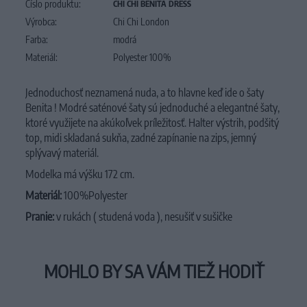
Číslo produktu:
CHI CHI BENITA DRESS
Výrobca:
Chi Chi London
Farba:
modrá
Materiál:
Polyester 100%
Jednoduchosť neznamená nuda, a to hlavne keď ide o šaty
Benita ! Modré saténové šaty sú jednoduché a elegantné šaty,
ktoré využijete na akúkoľvek príležitosť. Halter výstrih, podšitý
top, midi skladaná sukňa, zadné zapínanie na zips, jemný
splývavý materiál.
Modelka má výšku 172 cm.
Materiál:
100%Polyester
Pranie:
v rukách ( studená voda ), nesušiť v sušičke
MOHLO BY SA VÁM TIEŽ HODIŤ