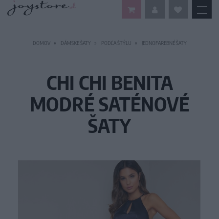
DOMOV
DÁMSKE ŠATY
PODĽA ŠTÝLU
JEDNOFAREBNÉ ŠATY
CHI CHI BENITA
MODRÉ SATÉNOVÉ
ŠATY