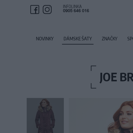
INFOLINKA
0905 646 016
NOVINKY
DÁMSKE ŠATY
ZNAČKY
SP
JOE B