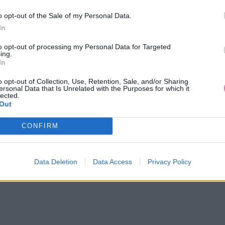
o opt-out of the Sale of my Personal Data.
MOHLO BY SA VÁM TIEŽ HODIŤ
In
to opt-out of processing my Personal Data for Targeted
ing.
In
o opt-out of Collection, Use, Retention, Sale, and/or Sharing
ersonal Data that Is Unrelated with the Purposes for which it
lected.
Out
CONFIRM
14 DNÍ GARANCIA
VRÁTENIA PEŇAZÍ
Data Deletion
Data Access
Privacy Policy