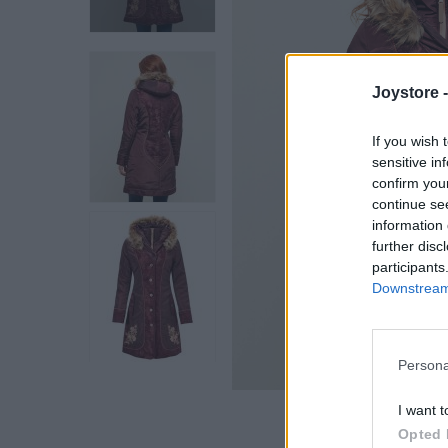
Joystore 
If you wish 
sensitive in
confirm you
continue se
information 
further disc
participants
Downstream 
Hover
Persona
I want t
Opted 