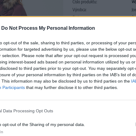
Číslo produktu:
WJ
Výrobca:
Jo
Farba:
fi
-
Do Not Process My Personal Information
Štýlová bordová dámska bunda s k
to opt-out of the sale, sharing to third parties, or processing of your per
JOE BROWNS Vás zaujme najmä svo
formation for targeted advertising by us, please use the below opt-out s
Bunda je zvnútra zateplená, má vši
r selection. Please note that after your opt-out request is processed y
vrecká, zapínanie na gombíky. Tent
eing interest-based ads based on personal information utilized by us or
disclosed to third parties prior to your opt-out. You may separately opt-
najchladnejších zimných dňoch.
losure of your personal information by third parties on the IAB’s list of
Materiál:
100%Polyester
. This information may also be disclosed by us to third parties on the
IA
Pranie:
práčka ( 30 stupňov )
Participants
that may further disclose it to other third parties.
 to zoom
l Data Processing Opt Outs
o opt-out of the Sharing of my personal data.
In