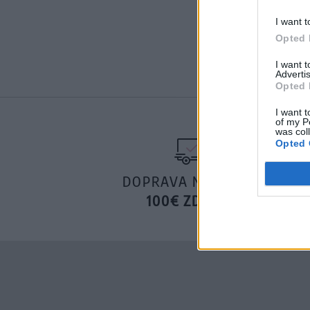
I want t
Opted 
I want 
Advertis
Opted 
I want t
of my P
was col
Opted 
DOPRAVA NA SK NAD
100€ ZDARMA