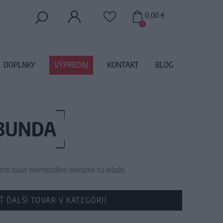
0,00 €
0
DOPLNKY
VÝPREDAJ
KONTAKT
BLOG
 BUNDA
 tento tovar momentálne nemáme na sklade.
Ť ĎALŠÍ TOVAR V KATEGÓRIÍ