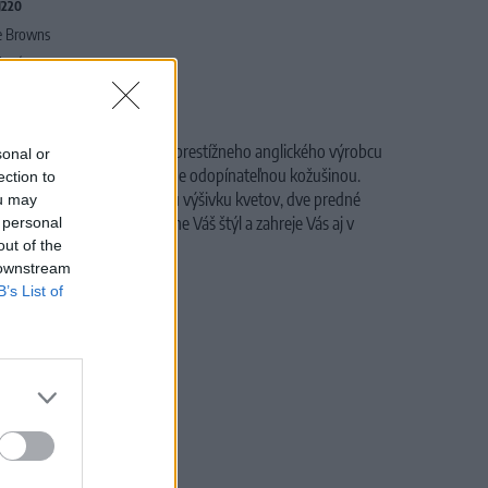
220
e Browns
alová
apucňou a kožušinkou od prestížneho anglického výrobcu
sonal or
jou pohodlnosťou a hlavne odopínateľnou kožušinou.
ection to
té žakárové diely, originálnu výšivku kvetov, dve predné
ou may
o kúsok zaručene podčiarkne Váš štýl a zahreje Vás aj v
 personal
out of the
 downstream
B’s List of