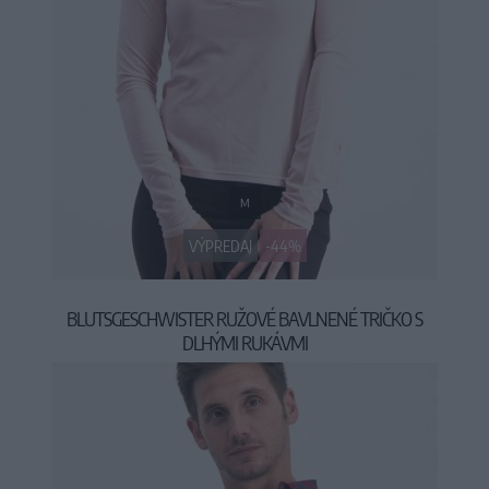
M
VÝPREDAJ
-44%
BLUTSGESCHWISTER RUŽOVÉ BAVLNENÉ TRIČKO S
DLHÝMI RUKÁVMI
24,95 €
44,95 €