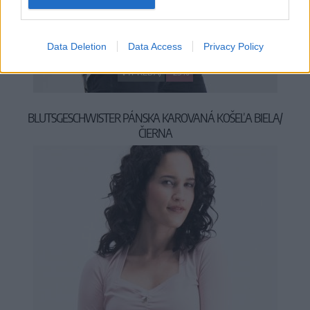
S
M
L
Data Deletion
Data Access
Privacy Policy
VÝPREDAJ
-25%
BLUTSGESCHWISTER PÁNSKA KAROVANÁ KOŠEĽA BIELA/
ČIERNA
59,95 €
79,95 €