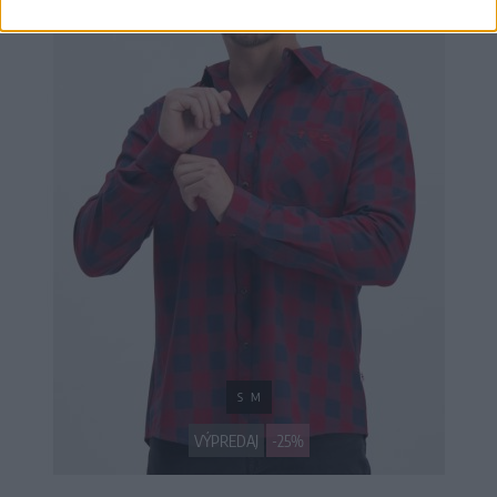
S
M
VÝPREDAJ
-25%