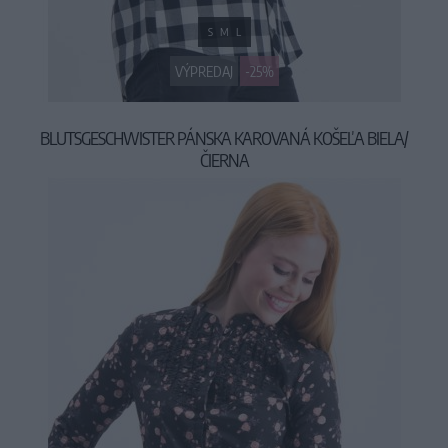
S
M
L
VÝPREDAJ
-25%
BLUTSGESCHWISTER PÁNSKA KAROVANÁ KOŠEĽA BIELA/
ČIERNA
59,95 €
79,95 €