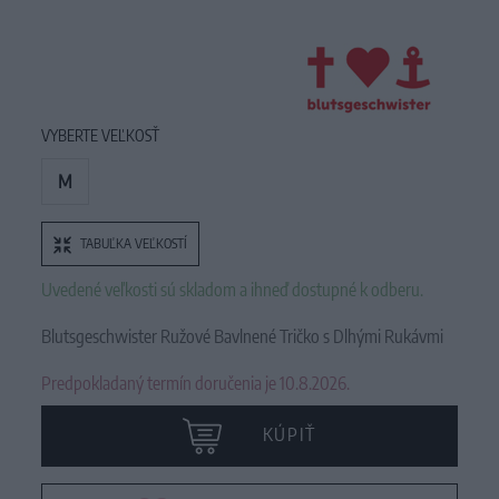
VYBERTE VEĽKOSŤ
M
TABUĽKA VEĽKOSTÍ
Uvedené veľkosti sú skladom a ihneď dostupné k odberu.
Blutsgeschwister Ružové Bavlnené Tričko s Dlhými Rukávmi
Predpokladaný termín doručenia je 10.8.2026.
KÚPIŤ