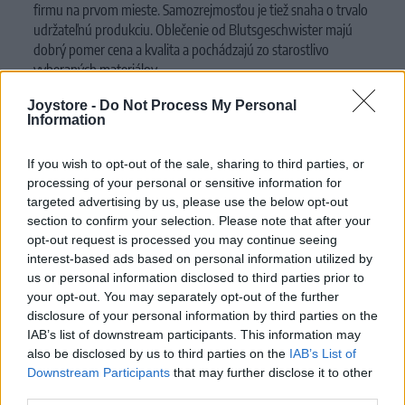
firmu na prvom mieste. Samozrejmosťou je tiež snaha o trvalo
udržateľnú produkciu. Oblečenie od Blutsgeschwister majú
dobrý pomer cena a kvalita a pochádzajú zo starostlivo
vyberaných materiálov.
Značka je členom neziskovej organizácie
Fair Wear
Joystore -
Do Not Process My Personal
Foundation
,
ktorá už od roku 1999 zaručuje férové podmienky
Information
textilnej produkcie.
If you wish to opt-out of the sale, sharing to third parties, or
MOHLO BY SA VÁM TIEŽ HODIŤ
processing of your personal or sensitive information for
targeted advertising by us, please use the below opt-out
section to confirm your selection. Please note that after your
opt-out request is processed you may continue seeing
interest-based ads based on personal information utilized by
us or personal information disclosed to third parties prior to
your opt-out. You may separately opt-out of the further
disclosure of your personal information by third parties on the
IAB’s list of downstream participants. This information may
also be disclosed by us to third parties on the
IAB’s List of
Downstream Participants
that may further disclose it to other
third parties.