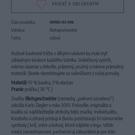
PRIDAŤ K OBĽÚBENÝM
Číslo produktu:
001183-133-006
Výrobca:
Blutsgeschwister
Farba:
ružová
Ružové bavlnené tričko s dlhými rukávmi by malo byť
základným kúskom každého šatníka. Srdiečkový výstrih,
mierne riasenie v dekolte, príjemný, pružný a mierne priesvitný
materiál. Skvelo skombinujete so sukničkami z našej ponuky.
Materiál:
97 % bavlna, 3 % elastan
Pranie:
práčka ( 30 °C
)
Značku
Blutsgeschwister
(nemecky „pokrvní súrodenci“)
založila Karin Ziegler v roku 2001. Pohodlie, originalita a
kvalita sú najdôležitejšie atribúty tejto značky. Individualitu,
kreativitu a zdravý prístup k životu predstavujú tri námornícke
symboly ( kríž, srdce a kotva), ktoré nájdete v logu. Vzťah
medzi zamestnancami, partnermi aj zákazníkmi je pre túto