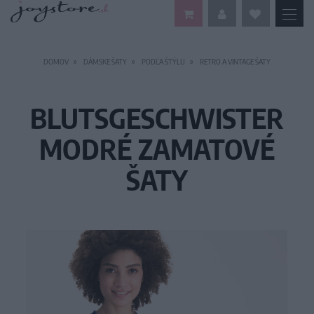
DOMOV
DÁMSKE ŠATY
PODĽA ŠTÝLU
RETRO A VINTAGE ŠATY
BLUTSGESCHWISTER
MODRÉ ZAMATOVÉ
ŠATY