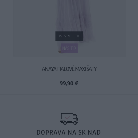
XS
S
M
L
XL
NÁŠ TIP
ANAYA FIALOVÉ MAXI ŠATY
99,90 €
DOPRAVA NA SK NAD