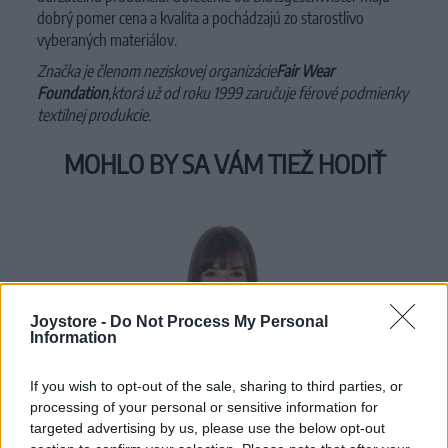
dobrý pomer cena a kvalita a pochádzajú zo starostlivo
vyberaných materiálov.
Značka je členom neziskovej organizácie
Fair Wear
Foundation
,
ktorá už od roku 1999 zaručuje férové podmienky
textilnej produkcie.
MOHLO BY SA VÁM TIEŽ HODIŤ
Joystore -
Do Not Process My Personal
Information
If you wish to opt-out of the sale, sharing to third parties, or
processing of your personal or sensitive information for
targeted advertising by us, please use the below opt-out