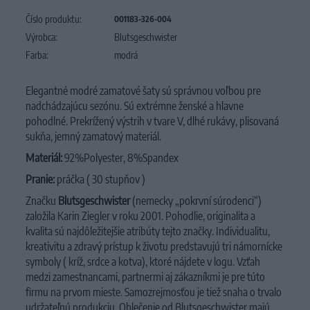
Číslo produktu:
001183-326-004
Výrobca:
Blutsgeschwister
Farba:
modrá
Elegantné modré zamatové šaty sú správnou voľbou pre
nadchádzajúcu sezónu. Sú extrémne ženské a hlavne
pohodlné. Prekrížený výstrih v tvare V, dlhé rukávy, plisovaná
sukňa, jemný zamatový materiál.
Materiál:
92%Polyester, 8%Spandex
Pranie:
práčka ( 30 stupňov )
Značku
Blutsgeschwister
(nemecky „pokrvní súrodenci“)
založila Karin Ziegler v roku 2001. Pohodlie, originalita a
kvalita sú najdôležitejšie atribúty tejto značky. Individualitu,
kreativitu a zdravý prístup k životu predstavujú tri námornícke
symboly ( kríž, srdce a kotva), ktoré nájdete v logu. Vzťah
medzi zamestnancami, partnermi aj zákazníkmi je pre túto
firmu na prvom mieste. Samozrejmosťou je tiež snaha o trvalo
udržateľnú produkciu. Oblečenie od Blutsgeschwister majú