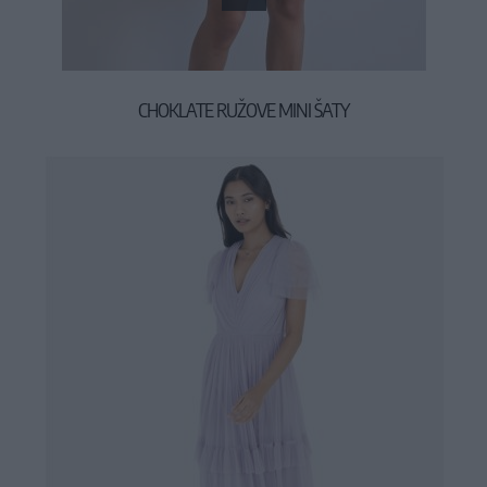
CHOKLATE RUŽOVE MINI ŠATY
69,90 €