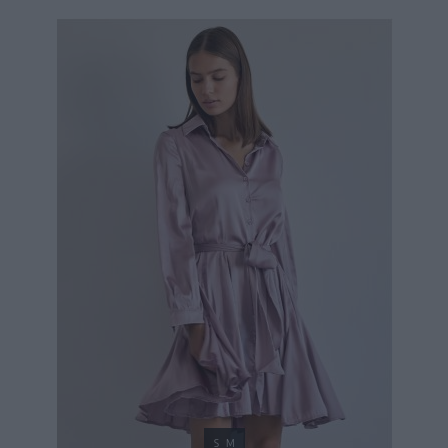
49,90 €
99,90 €
S
M