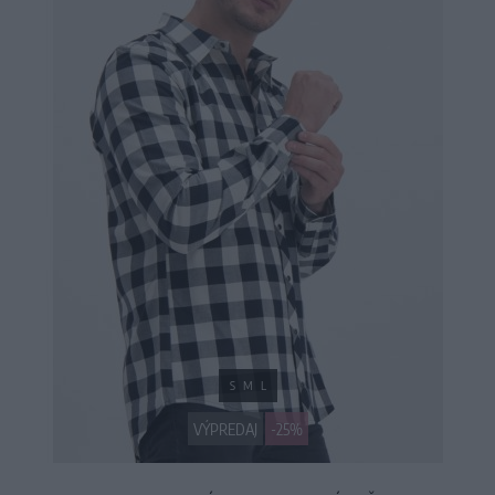
S
M
L
VÝPREDAJ
-25%