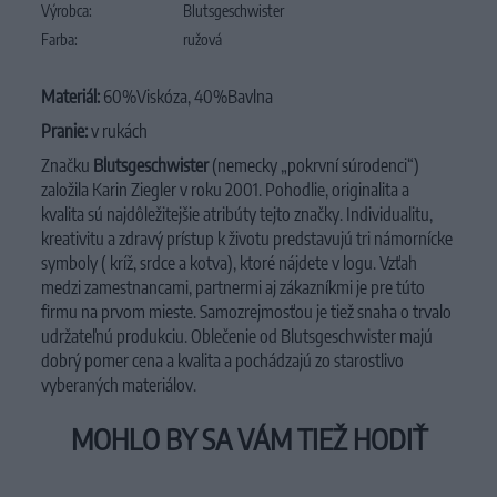
Výrobca:
Blutsgeschwister
Farba:
ružová
Materiál:
60%Viskóza, 40%Bavlna
Pranie:
v rukách
Značku
Blutsgeschwister
(nemecky „pokrvní súrodenci“)
založila Karin Ziegler v roku 2001. Pohodlie, originalita a
kvalita sú najdôležitejšie atribúty tejto značky. Individualitu,
kreativitu a zdravý prístup k životu predstavujú tri námornícke
symboly ( kríž, srdce a kotva), ktoré nájdete v logu. Vzťah
medzi zamestnancami, partnermi aj zákazníkmi je pre túto
firmu na prvom mieste. Samozrejmosťou je tiež snaha o trvalo
udržateľnú produkciu. Oblečenie od Blutsgeschwister majú
dobrý pomer cena a kvalita a pochádzajú zo starostlivo
vyberaných materiálov.
MOHLO BY SA VÁM TIEŽ HODIŤ