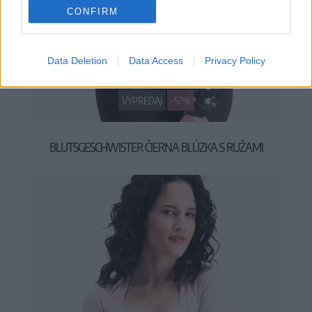
CONFIRM
Data Deletion
Data Access
Privacy Policy
M
VÝPREDAJ
-57%
BLUTSGESCHWISTER ČIERNA BLÚZKA S RUŽAMI
29,90 €
69,95 €