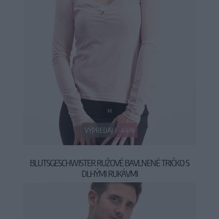
M
VÝPREDAJ
-44%
BLUTSGESCHWISTER RUŽOVÉ BAVLNENÉ TRIČKO S
DLHÝMI RUKÁVMI
24,95 €
44,95 €