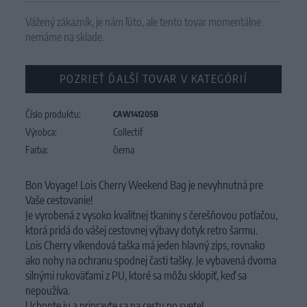
Vážený zákazník, je nám ľúto, ale tento tovar momentálne
nemáme na sklade.
POZRIEŤ ĎALŠÍ TOVAR V KATEGÓRIÍ
Číslo produktu:
CAW141205B
Výrobca:
Collectif
Farba:
čierna
Bon Voyage!
Lois Cherry Weekend Bag je nevyhnutná pre
Vaše cestovanie!
Je vyrobená z vysoko kvalitnej tkaniny s čerešňovou potlačou,
ktorá pridá do vášej cestovnej výbavy dotyk retro šarmu.
Lois Cherry víkendová taška má jeden hlavný zips, rovnako
ako nohy na ochranu spodnej časti tašky.
Je vybavená dvoma
silnými rukoväťami z PU, ktoré sa môžu sklopiť, keď sa
nepoužíva.
Uchopte ju a pripravte sa na cestu po svete!