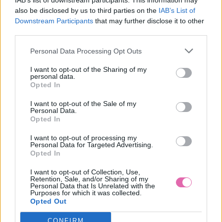
IAB’s list of downstream participants. This information may
also be disclosed by us to third parties on the
IAB’s List of
Downstream Participants
that may further disclose it to other
LOVIE & CO MODRE MAXI ŠATY
third parties.
34,90 €
Personal Data Processing Opt Outs
I want to opt-out of the Sharing of my
personal data.
Opted In
I want to opt-out of the Sale of my
Personal Data.
Opted In
I want to opt-out of processing my
Personal Data for Targeted Advertising.
Opted In
I want to opt-out of Collection, Use,
Retention, Sale, and/or Sharing of my
Personal Data that Is Unrelated with the
Purposes for which it was collected.
Opted Out
CONFIRM