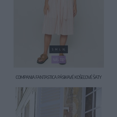
S
M
L
XL
NÁŠ TIP
COMPANIA FANTASTICA PÁSIKAVÉ KOŠEĽOVÉ ŠATY
39,90 €