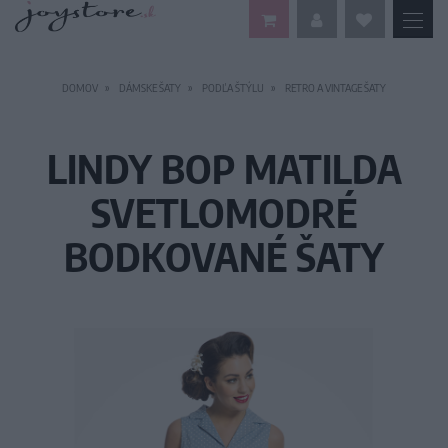
DOMOV
DÁMSKE ŠATY
PODĽA ŠTÝLU
RETRO A VINTAGE ŠATY
LINDY BOP MATILDA
SVETLOMODRÉ
BODKOVANÉ ŠATY