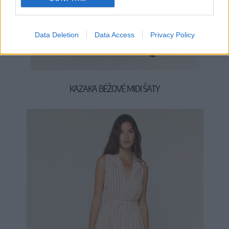
Data Deletion
Data Access
Privacy Policy
KAZAKA BÉŽOVÉ MIDI ŠATY
44,90 €