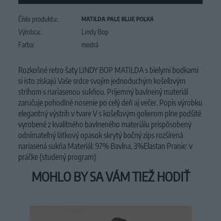
Číslo produktu:
MATILDA PALE BLUE POLKA
Výrobca:
Lindy Bop
Farba:
modrá
Rozkošné retro šaty LINDY BOP MATILDA s bielymi bodkami
si isto získajú Vaše srdce svojim jednoduchým košeľovým
strihom s nariasenou sukňou. Prijemný bavlnený materiál
zaručuje pohodlné nosenie po celý deň aj večer. Popis výrobku
elegantný výstrih v tvare V s košeľovým golierom plne podšité
vyrobené z kvalitného bavlneného materiálu prispôsobený
odnímateľný látkový opasok skrytý bočný zips rozšírená
nariasená sukňa Materiál: 97% Bavlna, 3%Elastan Pranie: v
práčke (studený program)
MOHLO BY SA VÁM TIEŽ HODIŤ