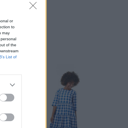
sonal or
ection to
ou may
 personal
out of the
 downstream
B’s List of