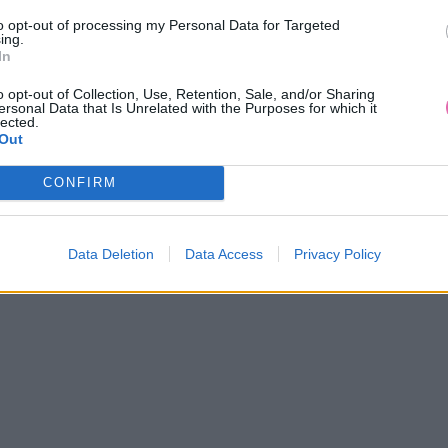
to opt-out of processing my Personal Data for Targeted
ing.
In
o opt-out of Collection, Use, Retention, Sale, and/or Sharing
ersonal Data that Is Unrelated with the Purposes for which it
AKCIA
-11%
lected.
Out
CONFIRM
AND DOTTY ANNIE KVETINOVÉ
LAILA MODRÉ PÚZDROVÉ Š
ŠATY
DLHÝMI RUKÁVMI
39,90 €
54,90 €
44,90 €
Data Deletion
Data Access
Privacy Policy