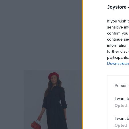
Joystore 
Hover
If you wish 
sensitive in
confirm you
continue se
information 
further disc
participants
Downstream 
Persona
I want t
Opted 
I want t
Opted 