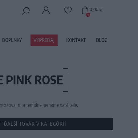
0,00 €
0
DOPLNKY
VÝPREDAJ
KONTAKT
BLOG
E PINK ROSE
 tento tovar momentálne nemáme na sklade.
Ť ĎALŠÍ TOVAR V KATEGÓRIÍ