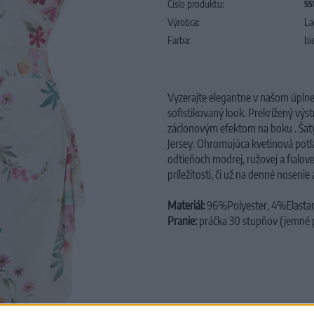
Číslo produktu:
SS
Výrobca:
La
Farba:
bi
V
yzerajte elegantne v našom úpln
sofistikovaný look.
Prekrížený výs
záclonovým efektom na boku .
Šat
Jersey.
Ohromujúca kvetinová potl
odtieňoch modrej, ružovej a fialov
príležitosti, či už na denné nosenie
Materiál:
96%Polyester, 4%Elasta
Pranie:
práčka 30 stupňov (jemné p