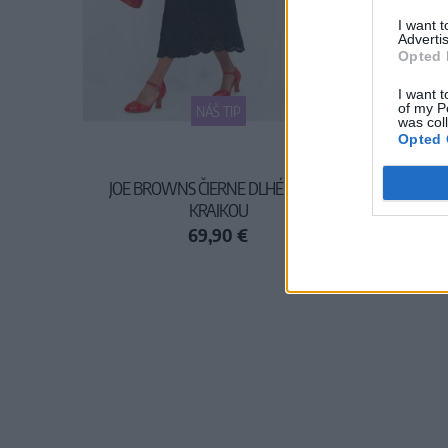
I want 
Advertis
Opted 
I want t
of my P
NÁŠ TIP
was col
Opted 
JOE BROWNS ČIERNE DLHÉ ŠATY S
DOLLY 
KRAJKOU
69,90 €