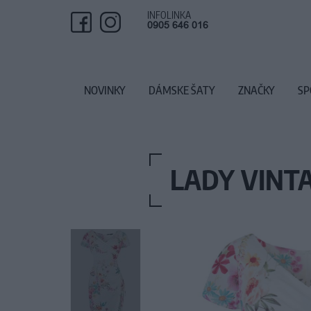
INFOLINKA
0905 646 016
NOVINKY
DÁMSKE ŠATY
ZNAČKY
SP
LADY VINTA