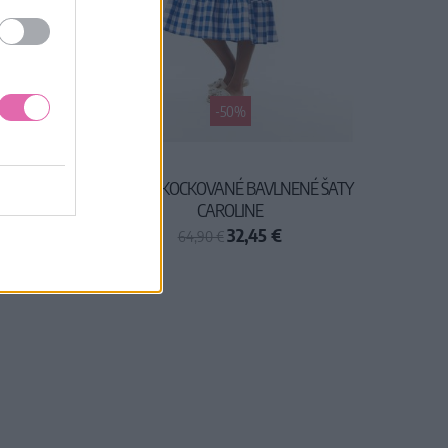
-50%
ATY S
MODRÉ KOCKOVANÉ BAVLNENÉ ŠATY
CAROLINE
32,45 €
64,90 €