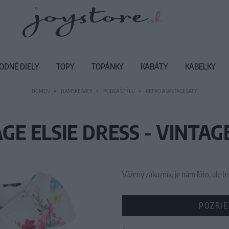
ODNÉ DIELY
TOPY
TOPÁNKY
KABÁTY
KABELKY
DOMOV
DÁMSKE ŠATY
PODĽA ŠTÝLU
RETRO A VINTAGE ŠATY
GE ELSIE DRESS - VINTAG
Vážený zákazník, je nám ľúto, ale
POZRIE