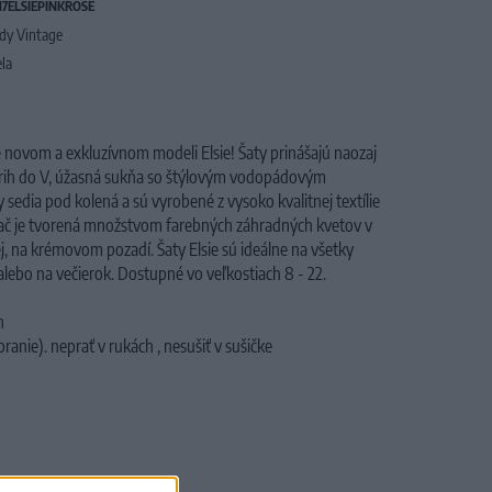
17ELSIEPINKROSE
dy Vintage
ela
e novom a exkluzívnom modeli Elsie!
Šaty prinášajú naozaj
trih do V, úžasná sukňa so štýlovým vodopádovým
y sedia pod kolená a sú vyrobené z vysoko kvalitnej textílie
ač je tvorená množstvom farebných záhradných kvetov v
ej, na krémovom pozadí.
Šaty Elsie
sú ideálne na všetky
 alebo na večierok.
Dostupné vo veľkostiach 8 - 22.
n
ranie).
neprať v rukách , nesušiť v sušičke