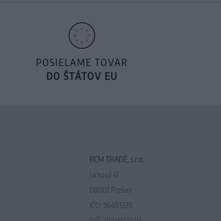
POSIELAME TOVAR
DO ŠTÁTOV EU
RCM TRADE, s.r.o.
Jarková 41
08001 Prešov
IČO: 36493228
DIČ: 2021807920