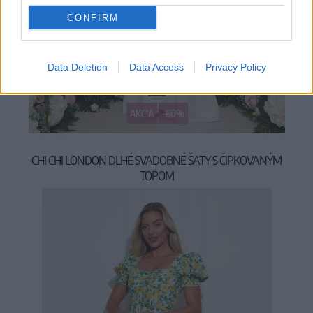
CONFIRM
Data Deletion
Data Access
Privacy Policy
L
AKCIA
-60%
CHI CHI LONDON DLHÉ SVADOBNÉ ŠATY S ČIPKOVANÝM
TOPOM
129,00 €
320,00 €