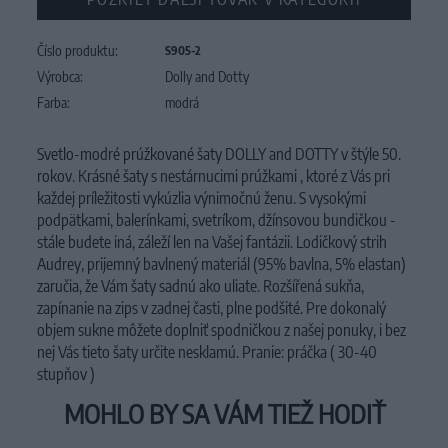
Číslo produktu:
S905-2
Výrobca:
Dolly and Dotty
Farba:
modrá
Svetlo-modré prúžkované šaty DOLLY and DOTTY v štýle 50.
rokov. Krásné šaty s nestárnucimi prúžkami , ktoré z Vás pri
každej príležitosti vykúzlia výnimočnú ženu. S vysokými
podpätkami, balerínkami, svetríkom, džínsovou bundičkou -
stále budete iná, záleží len na Vašej fantázii. Lodičkový strih
Audrey, prijemný bavlnený materiál (95% bavlna, 5% elastan)
zaručia, že Vám šaty sadnú ako uliate. Rozšířená sukňa,
zapínanie na zips v zadnej časti, plne podšité. Pre dokonalý
objem sukne môžete doplniť spodničkou z našej ponuky, i bez
nej Vás tieto šaty určite nesklamú. Pranie: práčka ( 30-40
stupňov )
MOHLO BY SA VÁM TIEŽ HODIŤ