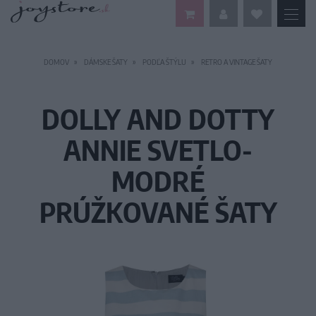
DOMOV
DÁMSKE ŠATY
PODĽA ŠTÝLU
RETRO A VINTAGE ŠATY
DOLLY AND DOTTY
ANNIE SVETLO-
MODRÉ
PRÚŽKOVANÉ ŠATY