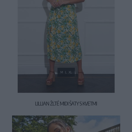
M
L
XL
LILLIAN ŽLTÉ MIDI ŠATY S KVETMI
39,90 €