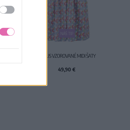
NÁŠ TIP
ŠATY
CIRCUS VZOROVANÉ MIDI ŠATY
49,90 €