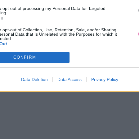
to opt-out of processing my Personal Data for Targeted
ing.
In
o opt-out of Collection, Use, Retention, Sale, and/or Sharing
ersonal Data that Is Unrelated with the Purposes for which it
lected.
Out
CONFIRM
SGESCHWISTER ZELENÉ MINI
CHOKLATE RUŽOVE MINI 
ŠATY S KVETMI
54,90 €
69,90 €
Data Deletion
Data Access
Privacy Policy