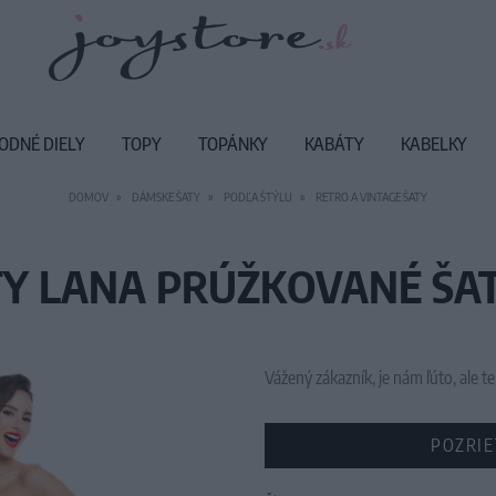
ODNÉ DIELY
TOPY
TOPÁNKY
KABÁTY
KABELKY
DOMOV
DÁMSKE ŠATY
PODĽA ŠTÝLU
RETRO A VINTAGE ŠATY
Y LANA PRÚŽKOVANÉ ŠA
Vážený zákazník, je nám ľúto, ale
POZRIE