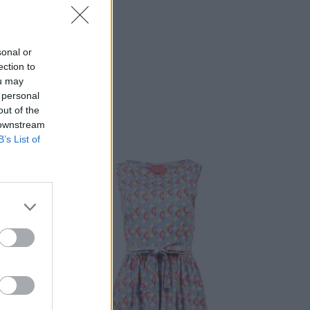
sonal or
ection to
ou may
 personal
out of the
 downstream
B’s List of