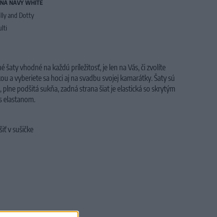
NA NAVY WHITE
lly and Dotty
lti
aty vhodné na každú príležitosť, je len na Vás, či zvolíte
ou a vyberiete sa hoci aj na svadbu svojej kamarátky. Šaty sú
 plne podšitá sukňa, zadná strana šiat je elastická so skrytým
s elastanom.
iť v sušičke