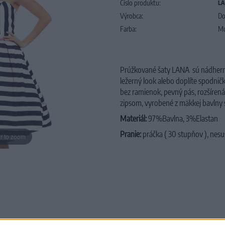
Číslo produktu:
LA
Výrobca:
Do
Farba:
Mu
Prúžkované šaty LANA sú nádherné š
ležerný look alebo doplíte spodničk
bez ramienok, pevný pás, rozšírená,
zipsom, vyrobené z mäkkej bavlny 
Materiál:
97%Bavlna, 3%Elastan
Pranie:
práčka ( 30 stupňov ), nesuš
r to zoom