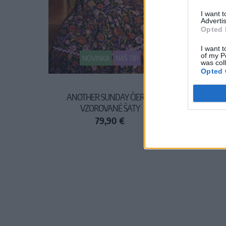
I want 
Advertis
Opted 
I want t
of my P
NOVINKA
NÁŠ TIP
was col
Opted 
ANOTHER SUNDAY ČIERNE
BLUT
VZOROVANÉ ŠATY
79,90 €