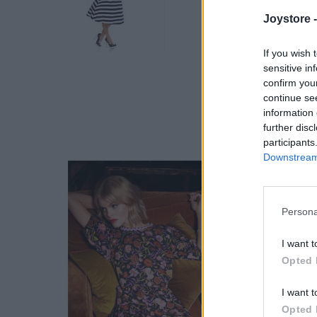
Joystore 
If you wish 
sensitive in
confirm you
continue se
information 
further disc
participants
Downstream 
Persona
I want t
Opted 
I want t
Opted 