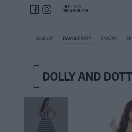
INFOLINKA
0905 646 016
NOVINKY
DÁMSKE ŠATY
ZNAČKY
SP
DOLLY AND DOTT