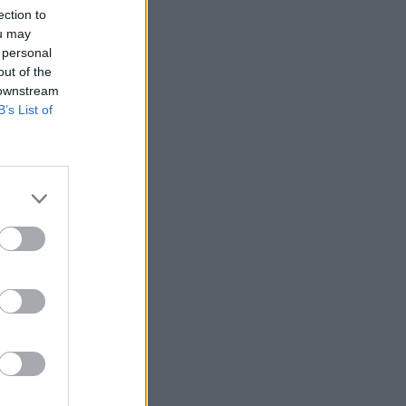
ection to
ou may
 personal
out of the
 downstream
B’s List of