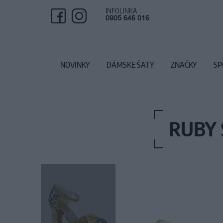
INFOLINKA
0905 646 016
NOVINKY
DÁMSKE ŠATY
ZNAČKY
SP
RUBY 