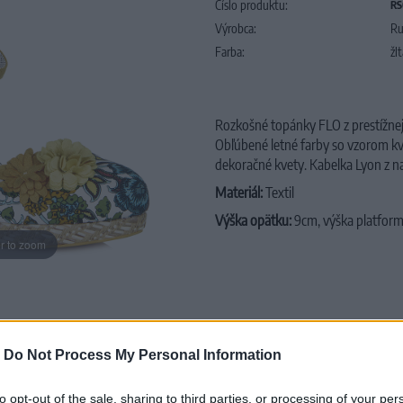
Číslo produktu:
R
Výrobca:
Ru
Farba:
žl
Rozkošné topánky FLO z prestížnej 
Obľúbené letné farby so vzorom kv
dekoračné kvety. Kabelka Lyon z n
Materiál:
Textil
Výška opätku:
9cm, výška platform
r to zoom
-
Do Not Process My Personal Information
to opt-out of the sale, sharing to third parties, or processing of your per