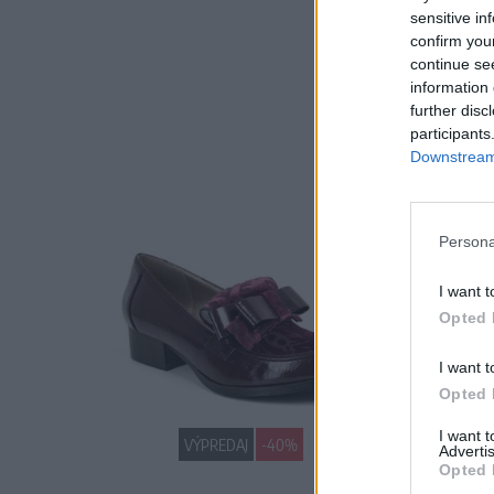
sensitive in
confirm you
continue se
information 
further disc
participants
Downstream 
Persona
I want t
Opted 
I want t
Opted 
I want 
VÝPREDAJ
-40%
Advertis
Opted 