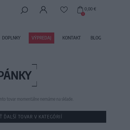
0,00 €
0
DOPLNKY
VÝPREDAJ
KONTAKT
BLOG
OPÁNKY
 tento tovar momentálne nemáme na sklade.
Ť ĎALŠÍ TOVAR V KATEGÓRIÍ