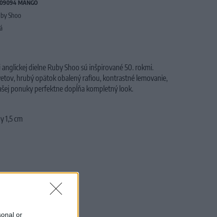
S09094 MANGO
by Shoo
tá
anglickej dielne Ruby Shoo sú inšpirované 50. rokmi.
etov, hrubý opätok obalený rafiou, kontrastné lemovanie,
ašej ponuky perfektne dopĺňa kompletný look.
y 1,5 cm
sonal or