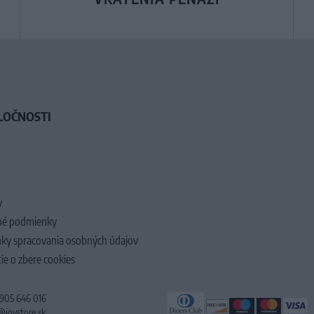
LOČNOSTI
y
é podmienky
ky spracovania osobných údajov
ie o zbere cookies
 905 646 016
@joystore.sk