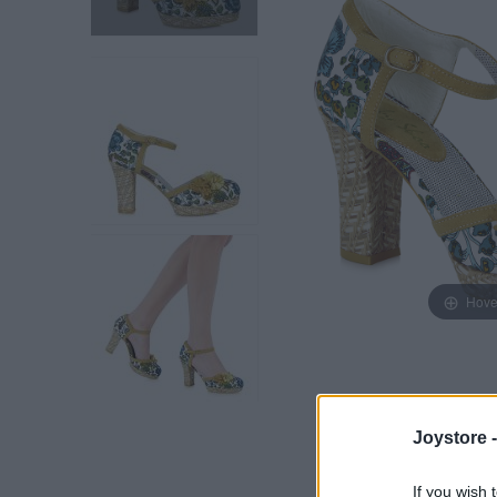
Hove
Joystore 
If you wish 