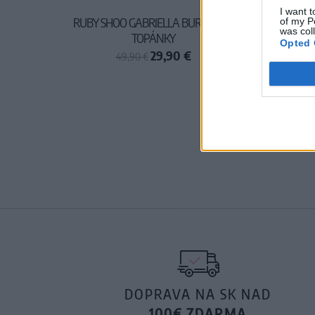
I want t
RUBY SHOO GABRIELLA BURGUNDY
of my P
was col
TOPÁNKY
Opted 
29,90 €
49,90 €
DOPRAVA NA SK NAD
100€ ZDARMA