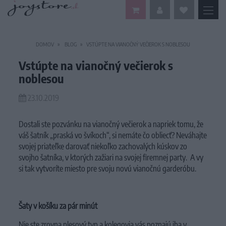
DOMOV
BLOG
VSTÚPTE NA VIANOČNÝ VEČIEROK S NOBLESOU
Vstúpte na vianočný večierok s
noblesou
23.10.2019
Dostali ste pozvánku na vianočný večierok a napriek tomu, že
váš šatník „praská vo švíkoch“, si nemáte čo obliecť? Neváhajte
svojej priateľke darovať niekoľko zachovalých kúskov zo
svojho šatníka, v ktorých zažiari na svojej firemnej party. A vy
si tak vytvoríte miesto pre svoju novú vianočnú garderóbu.
Šaty v košíku za pár minút
Nie ste zrovna plesový typ a kolegovia vás poznajú iba v