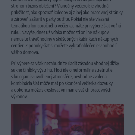
strohom biznis oblečení? Vianočný večierok je vhodná
príležitosť, ako spoznať kolegov aj z inej ako pracovnej stránky
a zároveň zažiariť v party outfite. Pokiaľ nie ste viazaná
tematikou koncoročného večierka, máte pri výbere šiat voľnú
ruku. Navyše, dnes už vďaka možnosti online nákupov
nemusíte tráviť hodiny v skúšobných kabínkach nákupných
centier. Z ponuky šiat si môžete vybrať oblečenie v pohodlí
vášho domova.
Pri výbere sa však nezabudnite riadiť zásadou vhodnej dĺžky
sukne či hĺbky výstrihu. Hoci ide o neformálne stretnutie
s kolegami v uvoľnenej atmosfére, nevhodne zvolená
kombinácia šiat môže mať po skončení večierka dozvuky
a dokonca môže skresľovať vnímanie vašich pracovných
výkonov.