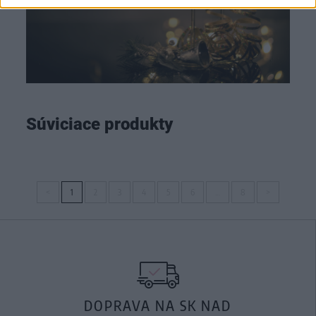
Súviciace produkty
<
1
2
3
4
5
6
…
8
>
DOPRAVA NA SK NAD