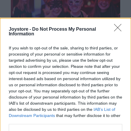
Joystore -
Do Not Process My Personal
Information
If you wish to opt-out of the sale, sharing to third parties, or
Kvety, čipka, Hollywood
processing of your personal or sensitive information for
targeted advertising by us, please use the below opt-out
Zabudnite na korzety, strapce, či bohato zdobené sukne.
section to confirm your selection. Please note that after your
Súčasnej móde vládnu romantika a jednoduchosť a prím v nej
opt-out request is processed you may continue seeing
hrajú práve kvety. Tie sú „v kurze“ nielen v ležérnej móde riflí,
interest-based ads based on personal information utilized by
blúzok a pulóvrov, ale v rozličných veľkostiach zdobia už aj
us or personal information disclosed to third parties prior to
spoločenské šaty. Ak ste zástancom tradičnej elegancie,
your opt-out. You may separately opt-out of the further
nechajte sa očariť krásou
puzdrových šiat s kvetinovým
disclosure of your personal information by third parties on the
topom
. Ak vás, naopak, láka nádych extravagancie,
IAB’s list of downstream participants. This information may
jedinečnosť vášho štýlu podčiarknete
spoločenskými šatami s
also be disclosed by us to third parties on the
IAB’s List of
výraznými ružami
.
Downstream Participants
that may further disclose it to other
third parties.
Výnimočnosť romantických duší podčiarknu
čipkované šat
y,
ktorých prepracovaný top či
odhalený chrbát
upúta pozornosť