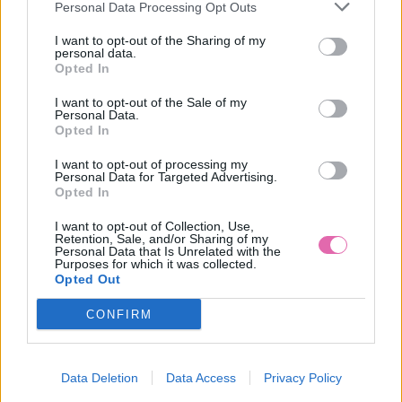
Personal Data Processing Opt Outs
pánov i dám hneď, ako vkročíte do miestnosti. Nebaví vás
romantika? Potom zažiarte ako skutočná hollywoodska
I want to opt-out of the Sharing of my
personal data.
hviezda! V šatách
s odhalenými ramenami a rozšírenou midi
Opted In
sukňou
alebo v
červených šatách s detailom vysokého krku
sa
stanete neprehliadnuteľnou femme-fatale, ktorá si dokáže
I want to opt-out of the Sale of my
zachovať ženskosť a noblesu.
Personal Data.
Opted In
I want to opt-out of processing my
Personal Data for Targeted Advertising.
Aj keď sa v spoločenských šatách budete cítiť ako hviezda
Opted In
večera, nezabudnite na spoločenské vystupovanie. Máte
jedinečnú príležitosť využiť vianočný večierok na bližšie
I want to opt-out of Collection, Use,
Retention, Sale, and/or Sharing of my
spoznanie svojich kolegov a kolegýň. Spravte si z neho
Personal Data that Is Unrelated with the
udalosť, na ktorú budete najbližší rok s radosťou spomínať.
Purposes for which it was collected.
Opted Out
CONFIRM
Data Deletion
Data Access
Privacy Policy