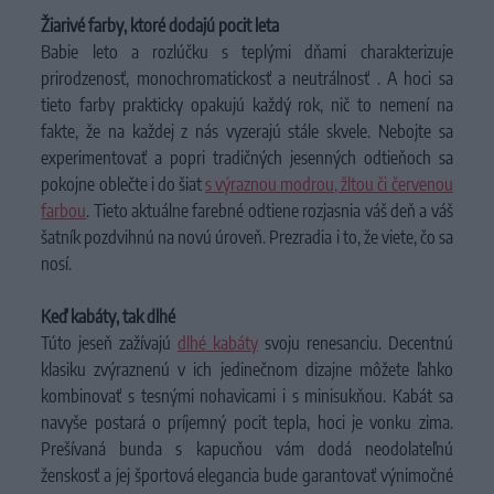
Žiarivé farby, ktoré dodajú pocit leta
Babie leto a rozlúčku s teplými dňami charakterizuje
prirodzenosť, monochromatickosť a neutrálnosť . A hoci sa
tieto farby prakticky opakujú každý rok, nič to nemení na
fakte, že na každej z nás vyzerajú stále skvele. Nebojte sa
experimentovať a popri tradičných jesenných odtieňoch sa
pokojne oblečte i do šiat
s výraznou modrou, žltou či červenou
farbou
. Tieto aktuálne farebné odtiene rozjasnia váš deň a váš
šatník pozdvihnú na novú úroveň. Prezradia i to, že viete, čo sa
nosí.
Keď kabáty, tak dlhé
Túto jeseň zažívajú
dlhé kabáty
svoju renesanciu. Decentnú
klasiku zvýraznenú v ich jedinečnom dizajne môžete ľahko
kombinovať s tesnými nohavicami i s minisukňou. Kabát sa
navyše postará o príjemný pocit tepla, hoci je vonku zima.
Prešívaná bunda s kapucňou vám dodá neodolateľnú
ženskosť a jej športová elegancia bude garantovať výnimočné