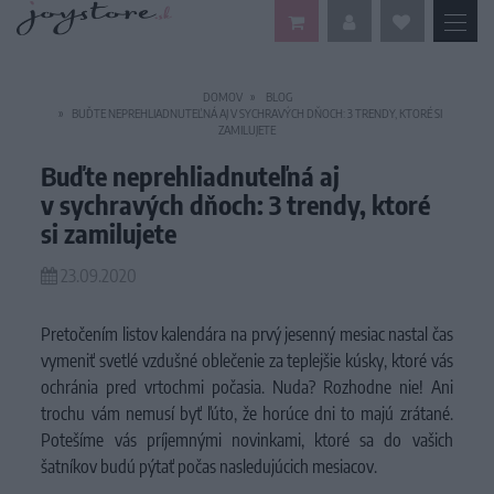
DOMOV
BLOG
BUĎTE NEPREHLIADNUTEĽNÁ AJ V SYCHRAVÝCH DŇOCH: 3 TRENDY, KTORÉ SI
ZAMILUJETE
Buďte neprehliadnuteľná aj
v sychravých dňoch: 3 trendy, ktoré
si zamilujete
23.09.2020
Pretočením listov kalendára na prvý jesenný mesiac nastal čas
vymeniť svetlé vzdušné oblečenie za teplejšie kúsky, ktoré vás
ochránia pred vrtochmi počasia. Nuda? Rozhodne nie! Ani
trochu vám nemusí byť ľúto, že horúce dni to majú zrátané.
Potešíme vás príjemnými novinkami, ktoré sa do vašich
šatníkov budú pýtať počas nasledujúcich mesiacov.