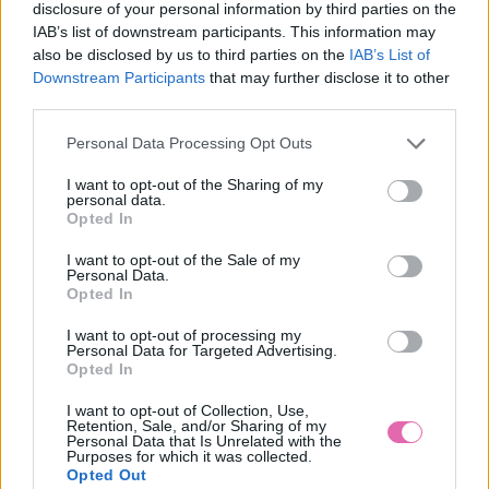
disclosure of your personal information by third parties on the
dielne
Revie London
, ktorá oblieka i členov kráľovskej rodiny.
IAB’s list of downstream participants. This information may
Prirodzenosť, ktorou vynikajú, v kombinácii so vzdušnosťou
also be disclosed by us to third parties on the
IAB’s List of
tak dodá pocit vznešenosti aj vám.
Downstream Participants
that may further disclose it to other
third parties.
Pozvite si prírodu do svojho šatníka a oddajte sa fantázii, ktorá
Personal Data Processing Opt Outs
prináša radosť. Zachovajte si príjemnú voľnosť v podobe
dlhých kabátov i maxi šiat a vychutnajte si sýtosť výrazných
I want to opt-out of the Sharing of my
farieb, ktoré sa nedajú prehliadnuť. Presvedčte sa, že aj
personal data.
Opted In
jesenná móda má svoje čaro a oblečte sa do nadčasových
kúskov, ktoré aktuálne ponúkame na
www.joystore.sk
.
I want to opt-out of the Sale of my
Personal Data.
Opted In
Súviciace produkty
I want to opt-out of processing my
Personal Data for Targeted Advertising.
Opted In
I want to opt-out of Collection, Use,
Retention, Sale, and/or Sharing of my
Personal Data that Is Unrelated with the
Purposes for which it was collected.
Opted Out