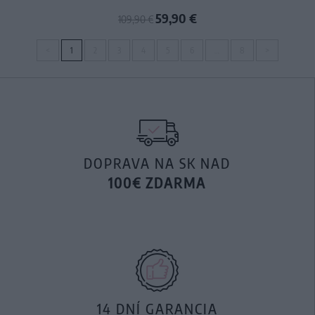
59,90 €
109,90 €
<
1
2
3
4
5
6
…
8
>
DOPRAVA NA SK NAD
100€ ZDARMA
14 DNÍ GARANCIA