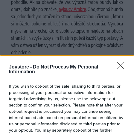
pohodlie. Ak sa obávate, že vás výrazná farba bundy ľahko
omrzí, siahnite po značke
Jayloucy Ambre
. Obojstranná bunda
sa jednoduchým otočením stane univerzálnou čiernou, ktorú
si môžete pokojne obliecť i na dôležité stretnutia. Výrobca
myslel aj na vrecká, ktoré spolu so zipsom nájdete na oboch
stranách. Navyše úzky slim fit strih poteší každý typ postavy. A
vám ostáva už len vybrať si vhodný odtieň a pokojne očakávať
ochladenie.
Maxi sú už nielen letné šaty
Joystore -
Do Not Process My Personal
Information
Rozžiarte i tie najchladnejšie dni a siahnite po
spoločenských
maxi šatách
. Ich pastelový odtieň prinúti nejedného
If you wish to opt-out of the sale, sharing to third parties, or
okoloidúceho otočiť sa za ich odvážnym výrazom i bez toho,
processing of your personal or sensitive information for
že budete chcieť pútať pozornosť. Túžite po šatách, ktoré na
targeted advertising by us, please use the below opt-out
každej spoločenskej udalosti budú vyzerať inak? Oblečte si
section to confirm your selection. Please note that after your
šaty Alexis
. Prispôsobia sa vášmu vkusu, veľkosti, veku
opt-out request is processed you may continue seeing
i príležitosti, keďže práve vy rozhodnete, ktorému z ôsmich
interest-based ads based on personal information utilized by
spôsobov ich uväzovania dáte prednosť. Elastický padavý
us or personal information disclosed to third parties prior to
your opt-out. You may separately opt-out of the further
úplet a štýlový strih šiat navrhli dizajnéri z prestížnej britskej