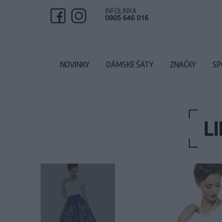
INFOLINKA
0905 646 016
NOVINKY
DÁMSKE ŠATY
ZNAČKY
SP
L