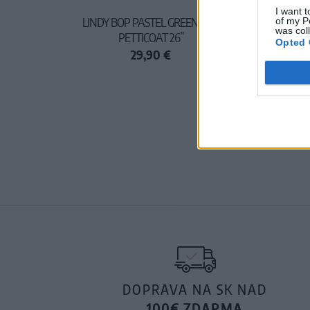
I want t
LINDY BOP PASTEL GREEN NET
of my P
was col
PETTICOAT 26”
Opted 
29,90 €
DOPRAVA NA SK NAD
100€ ZDARMA