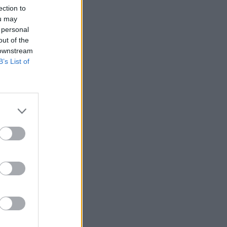
ection to
ou may
 personal
out of the
 downstream
B’s List of