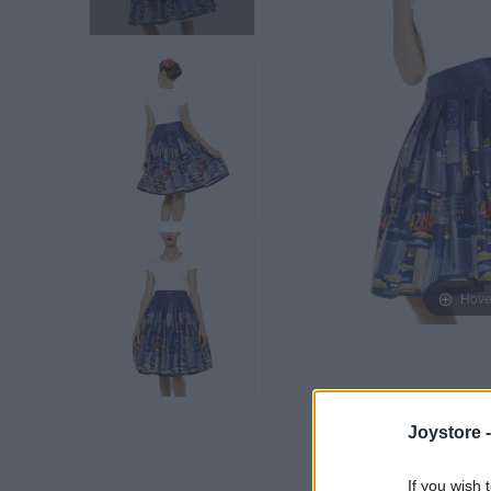
Hove
Joystore 
If you wish 