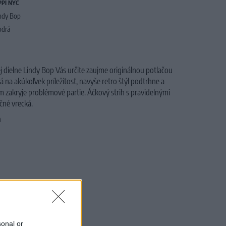
PPI NYC
ndy Bop
drá
 dielne Lindy Bop Vás určite zaujme originálnou potlačou
a akúkoľvek príležitosť, navyše retro štýl podtrhne a
om zakryje problémové partie. Áčkový strih s pravidelnými
očné vrecká.
n
sonal or