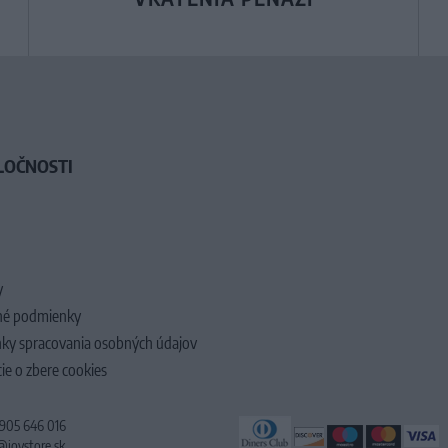
LOČNOSTI
y
é podmienky
ky spracovania osobných údajov
ie o zbere cookies
 905 646 016
@joystore.sk