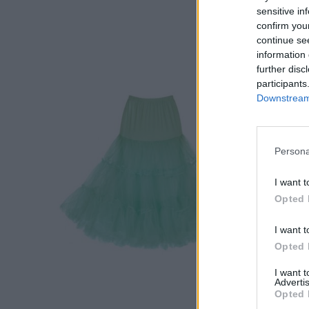
sensitive in
confirm you
continue se
information 
further disc
participants
Downstream 
Persona
I want t
Opted 
I want t
Opted 
I want 
Advertis
Opted 