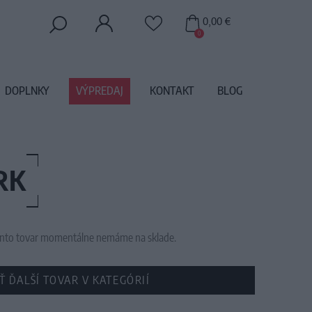
0,00 €
0
DOPLNKY
VÝPREDAJ
KONTAKT
BLOG
RK
 tento tovar momentálne nemáme na sklade.
Ť ĎALŠÍ TOVAR V KATEGÓRIÍ