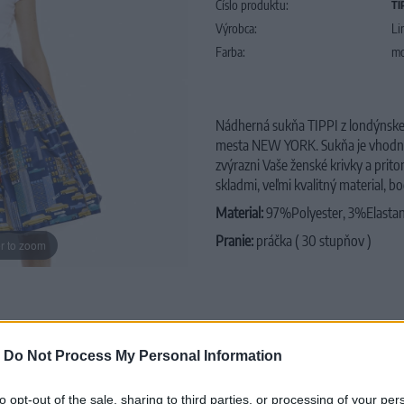
Číslo produktu:
TI
Výrobca:
Li
Farba:
mo
Nádherná sukňa TIPPI z londýnskej
mesta NEW YORK. Sukňa je vhodná n
zvýrazni Vaše ženské krivky a prit
skladmi, veľmi kvalitný material, b
Material:
97%Polyester, 3%Elasta
Pranie:
práčka ( 30 stupňov )
r to zoom
-
Do Not Process My Personal Information
to opt-out of the sale, sharing to third parties, or processing of your per