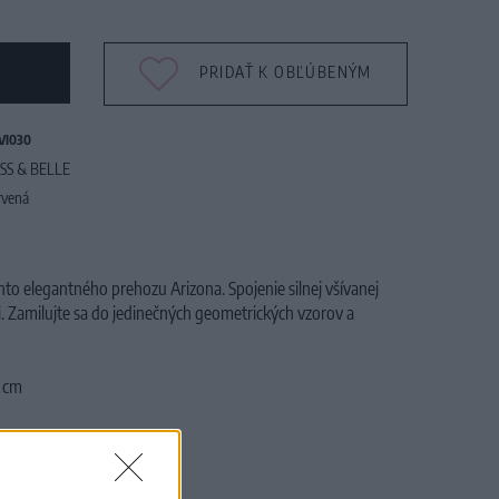
PRIDAŤ K OBĽÚBENÝM
VI030
SS & BELLE
rvená
ohto elegantného prehozu Arizona.
Spojenie silnej všívanej
.
Zamilujte sa do jedinečných geometrických vzorov a
5 cm