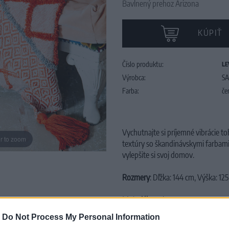
Bavlnený prehoz Arizona
KÚPIŤ
Číslo produktu:
LE
Výrobca:
SA
Farba:
če
Vychutnajte si príjemné vibrácie t
r to zoom
textúry so škandinávskymi farbami
vylepšite si svoj domov.
Rozmery
: Dľžka: 144 cm, Výška: 12
Materiál
: Bavlna
-
Do Not Process My Personal Information