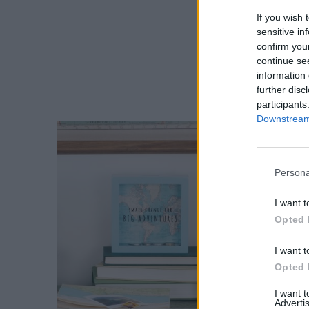
If you wish 
sensitive in
confirm you
continue se
information 
further disc
participants
Downstream 
Persona
I want t
Opted 
I want t
Opted 
I want 
Advertis