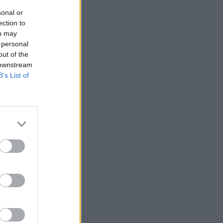
sonal or
ection to
ou may
 personal
out of the
 downstream
B’s List of