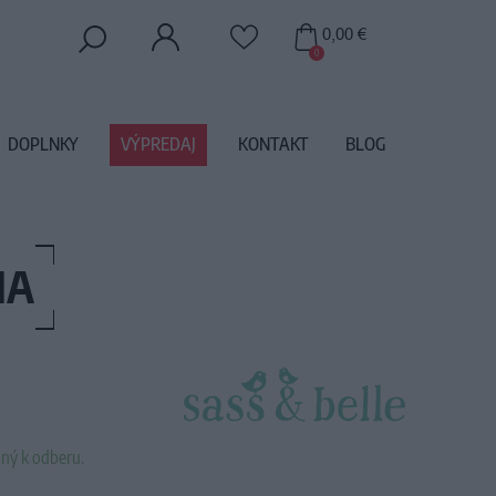
0,00 €
0
DOPLNKY
VÝPREDAJ
KONTAKT
BLOG
NA
ný k odberu.