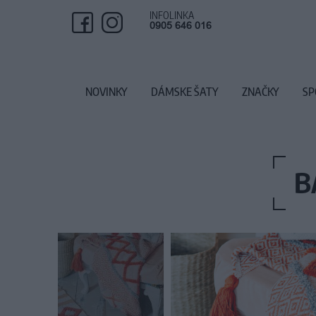
INFOLINKA
0905 646 016
NOVINKY
DÁMSKE ŠATY
ZNAČKY
SP
B