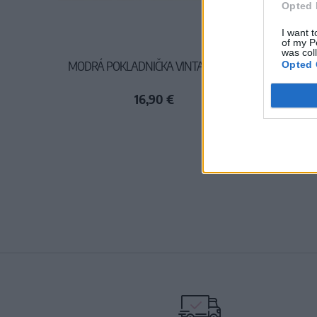
Opted 
I want t
of my P
was col
MODRÁ POKLADNIČKA VINTAGE MAP
Opted 
16,90 €